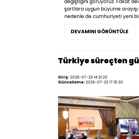
değiştiğini görüyoruz. Fakat devl
şartlara uygun büyüme arayışı 
nedenle de cumhuriyeti yeni bir d
DEVAMINI GÖRÜNTÜLE
Türkiye süreçten g
Giriş:
2026-07-23 14:31:20
Güncelleme:
2026-07-23 17:15:30