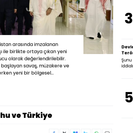
hamle
Terör
3
sürec
başın
gibi 
bölge
terör
kistan arasında imzalanan
arındı
Devle
ile birlikte ortaya çıkan yeni
ve de
Terö
ediyor. Bu s
cu olarak değerlendirilebilir.
Şunu
sanıl
an başlayan savaş, müzakere ve
iddialı
daha 
Türk 
en yeni bir bölgesel...
atlat
gelen
dış...
baktı
isimle
haned
yöne
biçim
değişt
hu ve Türkiye
görüy
devlet
ve jeo