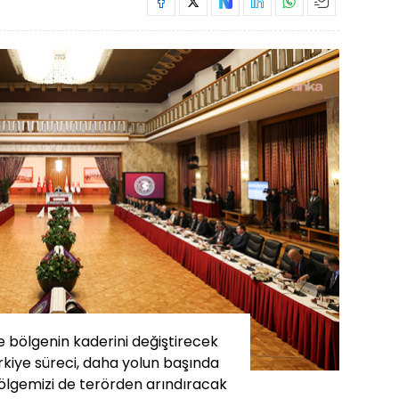
uygu
arayış
devam
nede
cumhu
devlet
iki...
e bölgenin kaderini değiştirecek
rkiye süreci, daha yolun başında
ölgemizi de terörden arındıracak