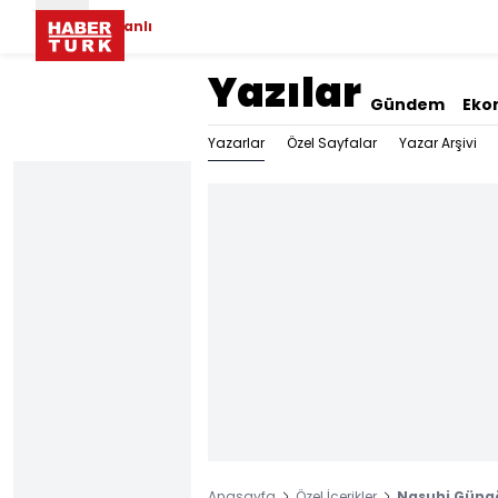
Canlı
Yazılar
Gündem
Eko
Yazarlar
Özel Sayfalar
Yazar Arşivi
Anasayfa
Özel İçerikler
Nasuhi Güng