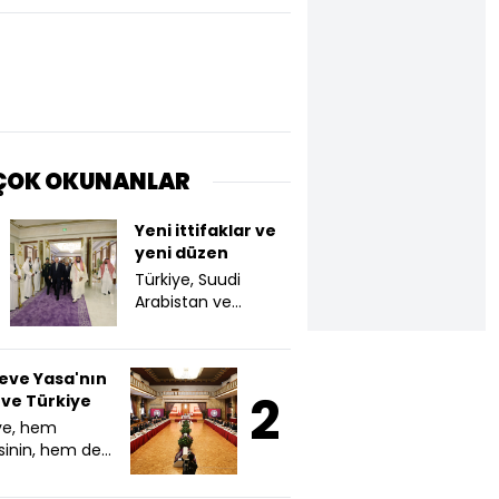
 ÇOK OKUNANLAR
Yeni ittifaklar ve
yeni düzen
Türkiye, Suudi
Arabistan ve
Pakistan arasında
imzalanan
savunma
eve Yasa'nın
anlaşması, İran
2
 ve Türkiye
Savaşı ile birlikte
ye, hem
ortaya çıkan yeni
sinin, hem de
dinamiklerin ve
nin kaderini
arayışların sonucu
tirecek bir