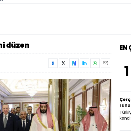
eni düzen
EN
1
Çerç
ruhu
Türki
kendi
bölge
değiş