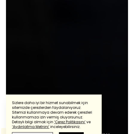
Sizlere daha iyi bir hizmet sunabilmek için
sitemizde çerezlerden faydalanıyoruz.
Sitemizi kullanmaya devam ederek çerezleri
Powered by
Translate
kullanmamıza izin vermiş oluyorsunuz.
Oray Eğin
Detaylı bilgi almak için
‘Çerez Politikasını’
ve
‘Aydınlatma Metnini’
inceleyebilirsiniz.
Bu çeviride
Google Translete
kullanılmıştır.