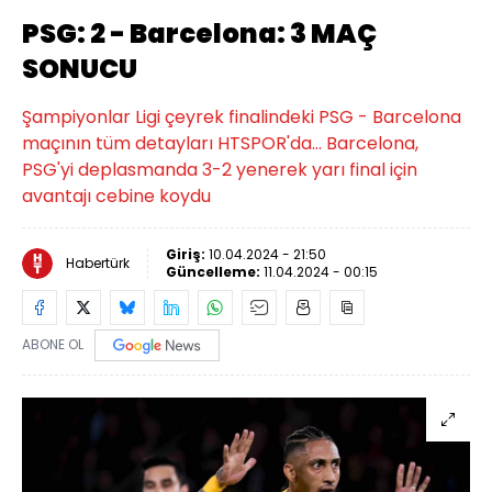
PSG: 2 - Barcelona: 3 MAÇ
SONUCU
Şampiyonlar Ligi çeyrek finalindeki PSG - Barcelona
maçının tüm detayları HTSPOR'da... Barcelona,
PSG'yi deplasmanda 3-2 yenerek yarı final için
avantajı cebine koydu
Giriş:
10.04.2024 - 21:50
Habertürk
Güncelleme:
11.04.2024 - 00:15
ABONE OL