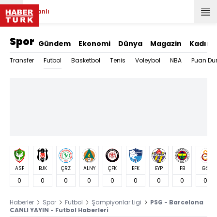
Canlı
Spor
Gündem
Ekonomi
Dünya
Magazin
Kadın
Futbol
Transfer
Basketbol
Tenis
Voleybol
NBA
Puan Du
ASF
BJK
ÇRZ
ALNY
ÇFK
EFK
EYP
FB
GS
0
0
0
0
0
0
0
0
0
Haberler
Spor
Futbol
Şampiyonlar Ligi
PSG - Barcelona
CANLI YAYIN - Futbol Haberleri