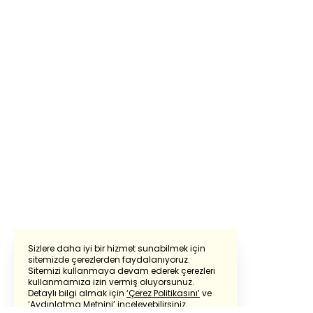
Sizlere daha iyi bir hizmet sunabilmek için
sitemizde çerezlerden faydalanıyoruz.
Sitemizi kullanmaya devam ederek çerezleri
Powered by
Translate
kullanmamıza izin vermiş oluyorsunuz.
Detaylı bilgi almak için
‘Çerez Politikasını’
ve
‘Aydınlatma Metnini’
inceleyebilirsiniz.