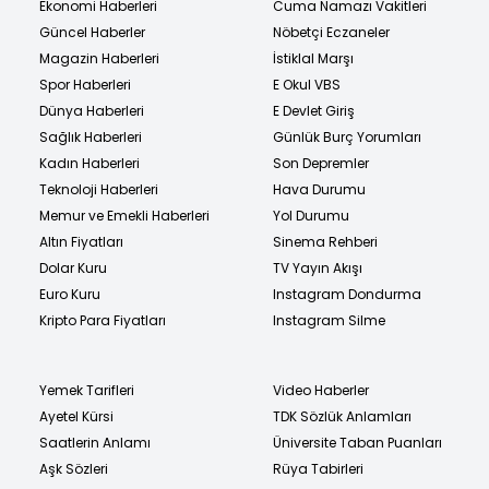
Ekonomi Haberleri
Cuma Namazı Vakitleri
Güncel Haberler
Nöbetçi Eczaneler
Magazin Haberleri
İstiklal Marşı
Spor Haberleri
E Okul VBS
Dünya Haberleri
E Devlet Giriş
Sağlık Haberleri
Günlük Burç Yorumları
Kadın Haberleri
Son Depremler
Teknoloji Haberleri
Hava Durumu
Memur ve Emekli Haberleri
Yol Durumu
Altın Fiyatları
Sinema Rehberi
Dolar Kuru
TV Yayın Akışı
Euro Kuru
Instagram Dondurma
Kripto Para Fiyatları
Instagram Silme
Yemek Tarifleri
Video Haberler
Ayetel Kürsi
TDK Sözlük Anlamları
Saatlerin Anlamı
Üniversite Taban Puanları
Aşk Sözleri
Rüya Tabirleri