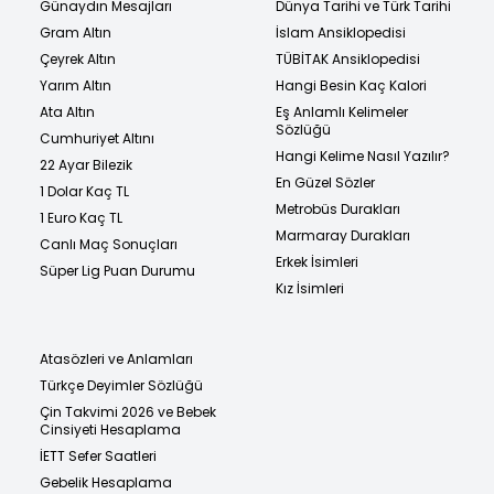
Günaydın Mesajları
Dünya Tarihi ve Türk Tarihi
Gram Altın
İslam Ansiklopedisi
Çeyrek Altın
TÜBİTAK Ansiklopedisi
Yarım Altın
Hangi Besin Kaç Kalori
Ata Altın
Eş Anlamlı Kelimeler
Sözlüğü
Cumhuriyet Altını
Hangi Kelime Nasıl Yazılır?
22 Ayar Bilezik
En Güzel Sözler
1 Dolar Kaç TL
Metrobüs Durakları
1 Euro Kaç TL
Marmaray Durakları
Canlı Maç Sonuçları
Erkek İsimleri
Süper Lig Puan Durumu
Kız İsimleri
Atasözleri ve Anlamları
Türkçe Deyimler Sözlüğü
Çin Takvimi 2026 ve Bebek
Cinsiyeti Hesaplama
İETT Sefer Saatleri
Gebelik Hesaplama