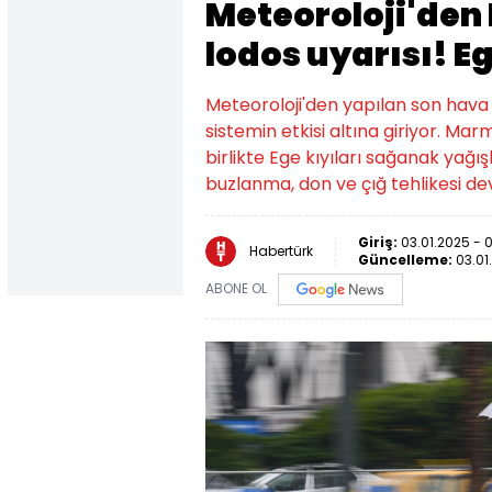
Meteoroloji'den
lodos uyarısı! E
Meteoroloji'den yapılan son hava 
sistemin etkisi altına giriyor. Mar
birlikte Ege kıyıları sağanak yağ
buzlanma, don ve çığ tehlikesi d
Giriş:
03.01.2025 - 
Habertürk
Güncelleme:
03.01
ABONE OL