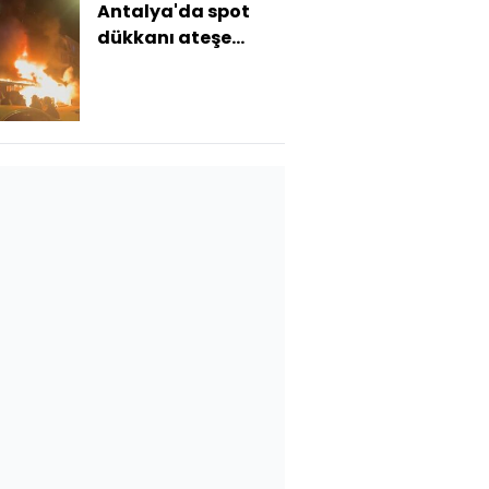
Antalya'da spot
dükkanı ateşe
verildi: 1 ölü, 2 yaralı