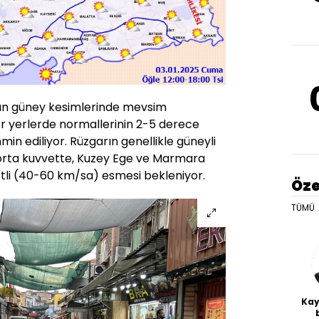
dun güney kesimlerinde mevsim
er yerlerde normallerinin 2-5 derece
in ediliyor. Rüzgarın genellikle güneyli
a orta kuvvette, Kuzey Ege ve Marmara
etli (40-60 km/sa) esmesi bekleniyor.
Öze
TÜMÜ
Kay