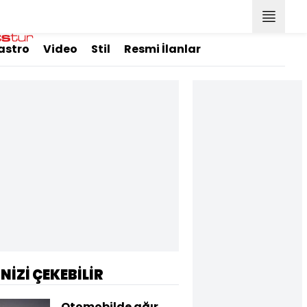
astro
Video
Stil
Resmi İlanlar
İNİZİ ÇEKEBİLİR
Otomobilde ağır