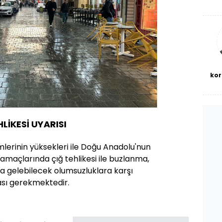
De
haf
a
bl
kor
LİKESİ UYARISI
mlerinin yüksekleri ile Doğu Anadolu'nun
amaçlarında çığ tehlikesi ile buzlanma,
 gelebilecek olumsuzluklara karşı
ması gerekmektedir.