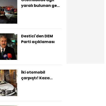
yaralı bulunan genç
kadın
kurtarılamadı
Destici'den DEM
Parti açıklaması
İki otomobil
çarpıştı! Kaza
güvenlik
kamerasında