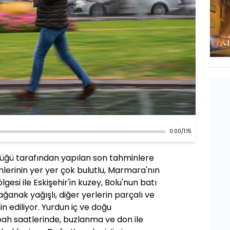
0:00
/
1:15
üğü tarafından yapılan son tahminlere
mlerinin yer yer çok bulutlu, Marmara'nın
gesi ile Eskişehir'in kuzey, Bolu'nun batı
ğanak yağışlı, diğer yerlerin parçalı ve
n ediliyor. Yurdun iç ve doğu
ah saatlerinde, buzlanma ve don ile