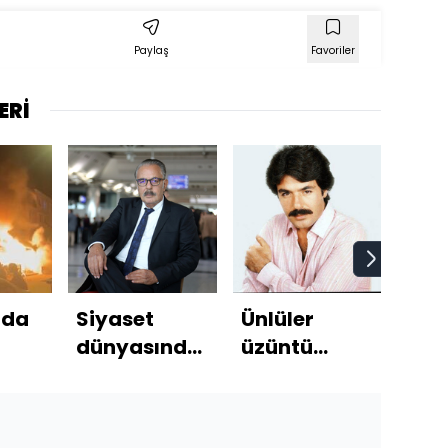
Paylaş
Favoriler
ERİ
'da
Siyaset
Ünlüler
F.B
dünyasından
üzüntü
Kev
taziye
içinde
Bru
mesajları
bom
 ölü,