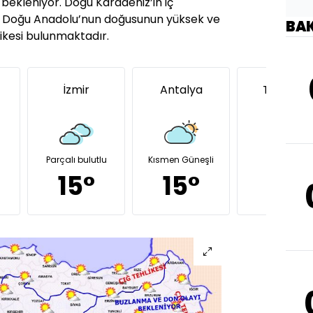
s bekleniyor. Doğu Karadeniz’in iç
ile Doğu Anadolu’nun doğusunun yüksek ve
BA
ikesi bulunmaktadır.
İzmir
Antalya
Trabzon
Parçalı bulutlu
Kısmen Güneşli
Güneşli
15°
15°
13°