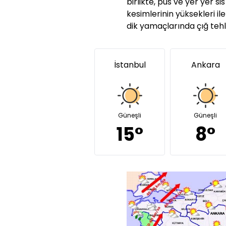
birlikte, pus ve yer yer si
kesimlerinin yüksekleri 
dik yamaçlarında çığ tehl
İstanbul
Ankara
Güneşli
Güneşli
15°
8°