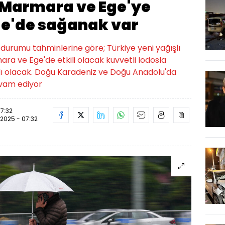
 Marmara ve Ege'ye
ge'de sağanak var
durumu tahminlerine göre; Türkiye yeni yağışlı
mara ve Ege'de etkili olacak kuvvetli lodosla
ışlı olacak. Doğu Karadeniz ve Doğu Anadolu'da
evam ediyor
07:32
.2025 - 07:32