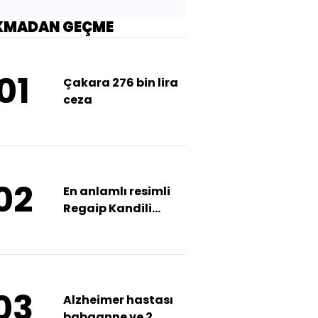
KMADAN GEÇME
01
Çakara 276 bin lira
Bursa
Adana
Diyarbakı
ceza
Güneşli
Güneşli
Güneşli
13°
17°
9°
02
En anlamlı resimli
Regaip Kandili
mesajları
03
Alzheimer hastası
babaanne ve 2