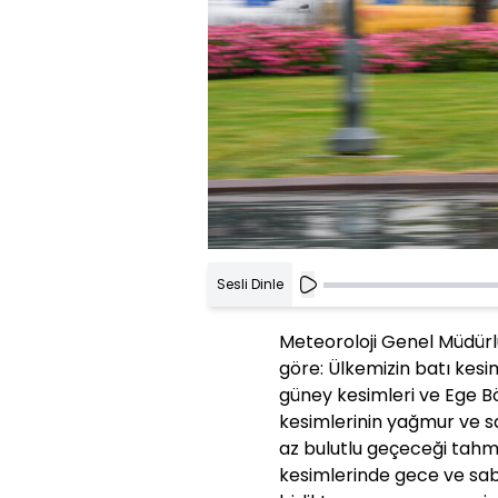
Sesli Dinle
Meteoroloji Genel Müdürl
göre: Ülkemizin batı kesi
güney kesimleri ve Ege Böl
kesimlerinin yağmur ve sa
az bulutlu geçeceği tahmi
kesimlerinde gece ve sab