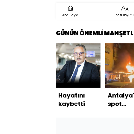
Ana Sayfa
Yazı Boyutu
GÜNÜN ÖNEMLİ MANŞETL
Hayatını
Antalya
kaybetti
spot
dükkanı
ateşe
verildi: 1