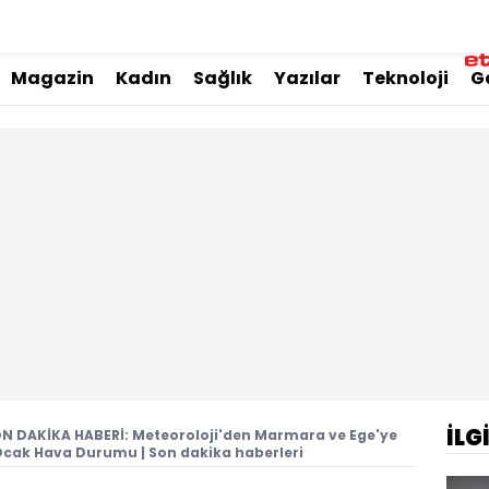
Magazin
Kadın
Sağlık
Yazılar
Teknoloji
G
İLG
N DAKİKA HABERİ: Meteoroloji'den Marmara ve Ege'ye
 Ocak Hava Durumu | Son dakika haberleri