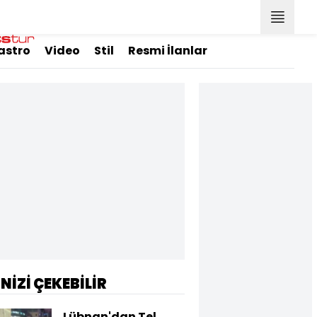
astro
Video
Stil
Resmi İlanlar
İNİZİ ÇEKEBİLİR
Lübnan'dan Tel