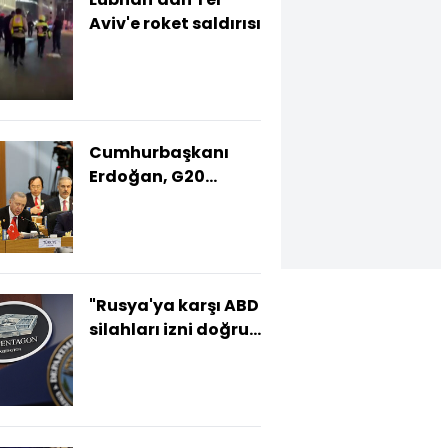
Aviv'e roket saldırısı
Cumhurbaşkanı
Erdoğan, G20
Liderler Zirvesi'nde
"Rusya'ya karşı ABD
silahları izni doğru
değil"