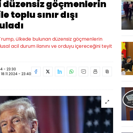
 düzensiz göçmenlerin
le toplu sınır dışı
uladı
 Trump, ülkede bulunan düzensiz göçmenlerin
ulusal acil durum ilanını ve orduyu içereceğini teyit
24 - 23:30
:
18.11.2024 - 23:40