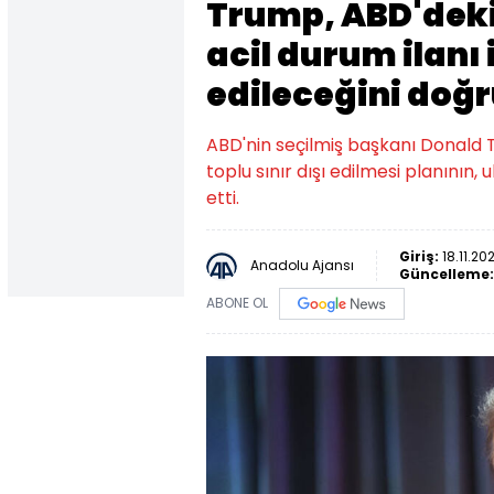
Trump, ABD'deki
acil durum ilanı i
edileceğini doğr
ABD'nin seçilmiş başkanı Donald
toplu sınır dışı edilmesi planının, 
etti.
Giriş:
18.11.20
Anadolu Ajansı
Güncelleme
ABONE OL