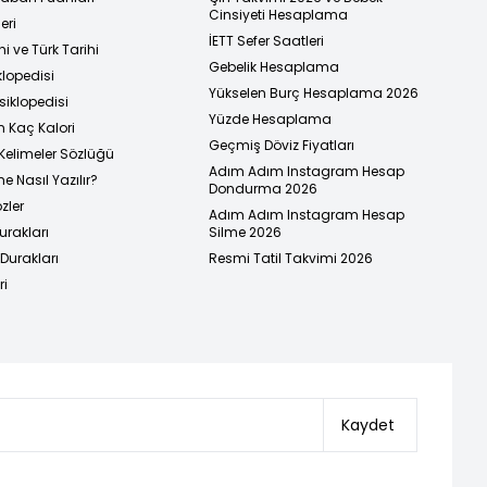
Cinsiyeti Hesaplama
eri
İETT Sefer Saatleri
i ve Türk Tarihi
Gebelik Hesaplama
klopedisi
Yükselen Burç Hesaplama 2026
siklopedisi
Yüzde Hesaplama
n Kaç Kalori
Geçmiş Döviz Fiyatları
Kelimeler Sözlüğü
Adım Adım Instagram Hesap
e Nasıl Yazılır?
Dondurma 2026
zler
Adım Adım Instagram Hesap
urakları
Silme 2026
urakları
Resmi Tatil Takvimi 2026
ri
Kaydet