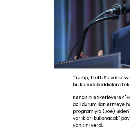
Trump, Truth Social sos
bu konudaki iddialara tek b
Kendisini etiketleyerek "
acil durum ilan etmeye haz
programıyla (Joe) Biden'ın
varlıkları kullanacak" pa
yanıtını verdi.