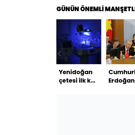
GÜNÜN ÖNEMLİ MANŞETL
Yenidoğan
Cumhur
çetesi ilk kez
Erdoğan
hakim
G20 Lide
karşısında:
Zirvesi'
47 sanık için
hesap
zamanı