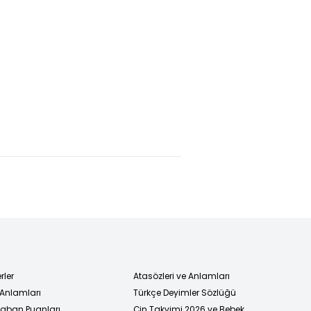
rler
Atasözleri ve Anlamları
 Anlamları
Türkçe Deyimler Sözlüğü
 Taban Puanları
Çin Takvimi 2026 ve Bebek