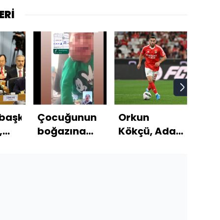
ERİ
başkanı
Çocuğunun
Orkun
'Gö
,
boğazına
Kökçü, Ada
yal
rler
bıçak
yolcusu!
nde
dayayan
baba
gözaltında