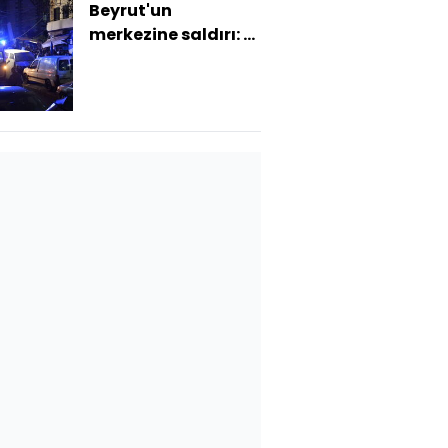
Beyrut'un
merkezine saldırı: 5
ölü, 24 yaralı