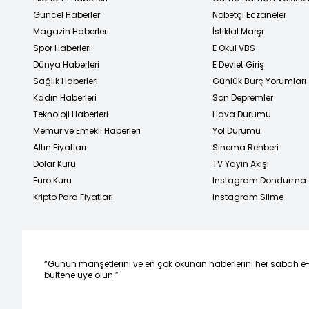
Güncel Haberler
Nöbetçi Eczaneler
Magazin Haberleri
İstiklal Marşı
Spor Haberleri
E Okul VBS
Dünya Haberleri
E Devlet Giriş
Sağlık Haberleri
Günlük Burç Yorumları
Kadın Haberleri
Son Depremler
Teknoloji Haberleri
Hava Durumu
Memur ve Emekli Haberleri
Yol Durumu
Altın Fiyatları
Sinema Rehberi
Dolar Kuru
TV Yayın Akışı
Euro Kuru
Instagram Dondurma
Kripto Para Fiyatları
Instagram Silme
“Günün manşetlerini ve en çok okunan haberlerini her sabah e
bültene üye olun.”