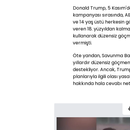
Donald Trump, 5 Kasım'da
kampanyası sırasında, ABD
ve 14 yaş üstü herkesin gö
veren 18. yüzyıldan kalm
kullanarak düzensiz göçme
vermişti.
Öte yandan, Savunma Bakan
yıllardır düzensiz göçmenl
destekliyor. Ancak, Trump'ı
planlarıyla ilgili olası yas
hakkında hala cevabı net 