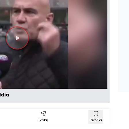
Videoyu
Oynat
ddia
Paylaş
Favoriler