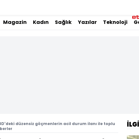
Magazin
Kadın
Sağlık
Yazılar
Teknoloji
G
İLG
D'deki düzensiz göçmenlerin acil durum ilanı ile toplu
aberler