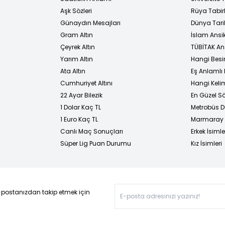
Aşk Sözleri
Rüya Tabirl
Günaydın Mesajları
Dünya Tarih
Gram Altın
İslam Ansi
Çeyrek Altın
TÜBİTAK An
Yarım Altın
Hangi Besi
Ata Altın
Eş Anlamlı 
Cumhuriyet Altını
Hangi Kelim
22 Ayar Bilezik
En Güzel Sö
1 Dolar Kaç TL
Metrobüs D
1 Euro Kaç TL
Marmaray D
Canlı Maç Sonuçları
Erkek İsimle
Süper Lig Puan Durumu
Kız İsimleri
-postanızdan takip etmek için