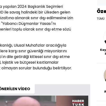
 yapılan 2024 Başkanlık Seçimleri
Öze
 ile savaş halindeki bir ülkeden gelen
zaltına alınarak sınır dışı edilmesine izin
TÜMÜ
a "Yabancı Düşmanlar Yasası"nı
nleri toplu olarak sınır dışı etme sözü
lığı, Ulusal Muhafızlar aracılığıyla
Kay
ere karşı sınır güvenliği misyonlarını
n dile getirdiği kitlesel sınır dışı etme
De
haf
al, lojistik ve bütçesel kısıtlamalar
a
olmayan sorular bulunduğu belirtiliyor.
bl
ÖNERİLEN VİDEO
dü