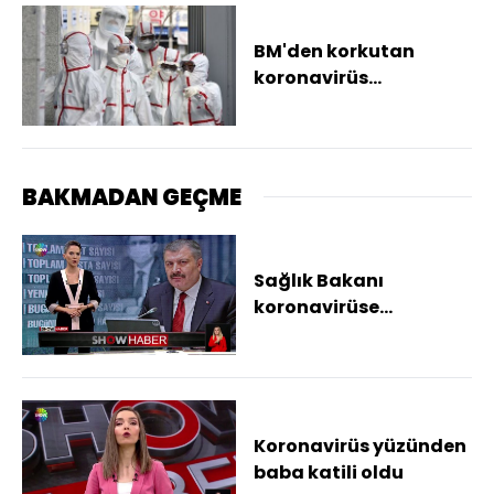
BM'den korkutan
koronavirüs
açıklaması
BAKMADAN GEÇME
Sağlık Bakanı
koronavirüse
yakalandı
Koronavirüs yüzünden
baba katili oldu