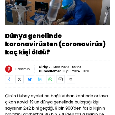
Yüklendi
:
35.38%
Sesi
Oynatma
Aç
Hızı
Dünya genelinde
koronavirüsten (coronavirüs)
kaç kişi öldü?
Giriş:
20 Mart 2020 - 09:29
Habertürk
Güncelleme:
11 Eylül 2024 - 10:11
Çin'in Hubey eyaletine bağlı Vuhan kentinde ortaya
çıkan Kovid-19'un dünya genelinde bulaştığı kişi
sayısının 242 bini geçtiği, 9 bin 900'den fazla kişinin
hayatını kaybettiği, 86 bin 700'den fazla kişinin de