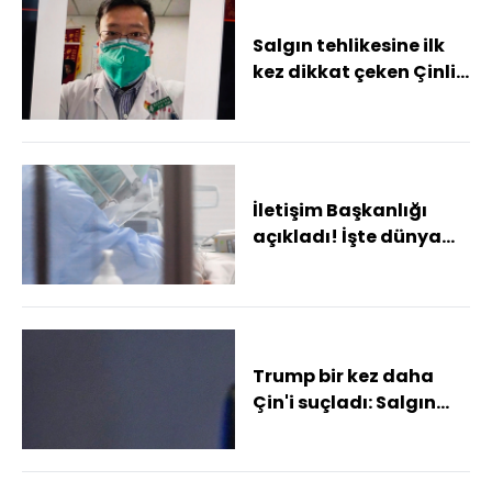
Salgın tehlikesine ilk
kez dikkat çeken Çinli
doktordan resmi özür!
İletişim Başkanlığı
açıkladı! İşte dünya
genelindeki
koronavirüs vakaları
Trump bir kez daha
Çin'i suçladı: Salgın
durdurulabilirdi