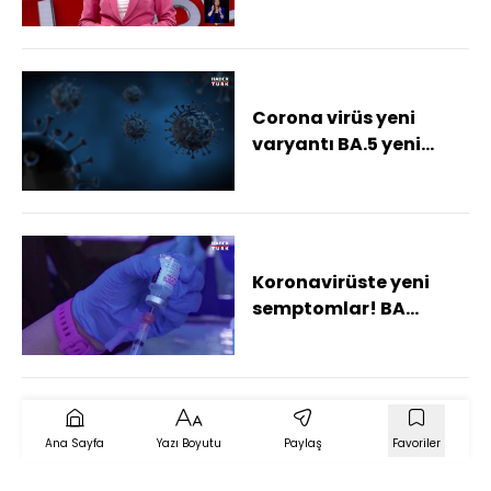
Corona virüs yeni
varyantı BA.5 yeni
belirtileri neler, nasıl
bulaşır? İşte
koronavirüs yeni
semptomlar!
Koronavirüste yeni
semptomlar! BA
varyantı nedir, nasıl
bulaşır? Koronavirüs
yeni belirtileri neler?
Ana Sayfa
Yazı Boyutu
Paylaş
Favoriler