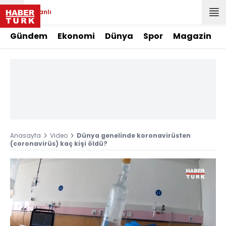
Canlı
Gündem
Ekonomi
Dünya
Spor
Magazin
Anasayfa
Video
Dünya genelinde koronavirüsten
(coronavirüs) kaç kişi öldü?