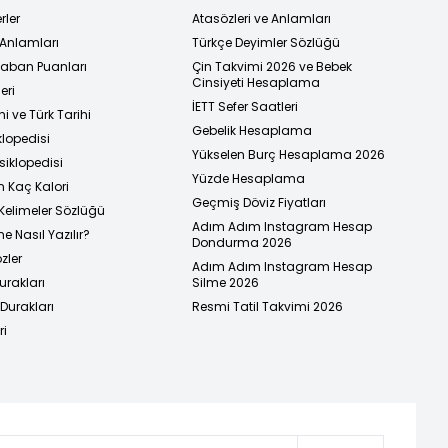
rler
Atasözleri ve Anlamları
 Anlamları
Türkçe Deyimler Sözlüğü
 Taban Puanları
Çin Takvimi 2026 ve Bebek
Cinsiyeti Hesaplama
eri
İETT Sefer Saatleri
i ve Türk Tarihi
Gebelik Hesaplama
klopedisi
Yükselen Burç Hesaplama 2026
siklopedisi
Yüzde Hesaplama
n Kaç Kalori
Geçmiş Döviz Fiyatları
Kelimeler Sözlüğü
Adım Adım Instagram Hesap
e Nasıl Yazılır?
Dondurma 2026
zler
Adım Adım Instagram Hesap
urakları
Silme 2026
urakları
Resmi Tatil Takvimi 2026
ri