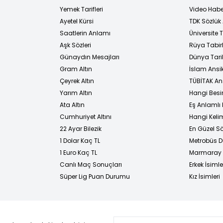
Yemek Tarifleri
Video Habe
Ayetel Kürsi
TDK Sözlük
i
Saatlerin Anlamı
Üniversite
Aşk Sözleri
Rüya Tabirl
Günaydın Mesajları
Dünya Tarih
Gram Altın
İslam Ansi
Çeyrek Altın
TÜBİTAK An
Yarım Altın
Hangi Besi
Ata Altın
Eş Anlamlı 
Cumhuriyet Altını
Hangi Kelim
22 Ayar Bilezik
En Güzel Sö
1 Dolar Kaç TL
Metrobüs D
1 Euro Kaç TL
Marmaray D
Canlı Maç Sonuçları
Erkek İsimle
Süper Lig Puan Durumu
Kız İsimleri