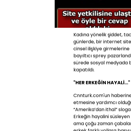
Kadına yönelik şiddet, tac
günlerde, bir internet sit
cinsel ilişkiye girmeleri
bayıltıcı sprey pazarlandığ
sürede sosyal medyada bü
kapatıldı.
"HER ERKEĞİN HAYALİ..."
Cnnturk.com'un haberine g
etmesine yardımcı olduğu”
“Amerika’dan ithal” sloga
Erkeğin hayalini süsleyen
ama çoğu zaman çabaları
erkek farklı yollara baş