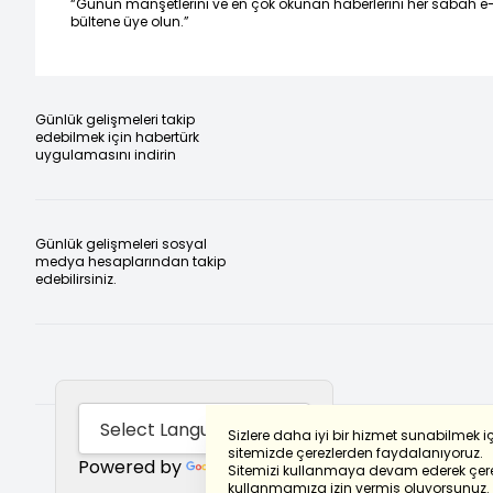
“Günün manşetlerini ve en çok okunan haberlerini her sabah e
bültene üye olun.”
Günlük gelişmeleri takip
edebilmek için habertürk
uygulamasını indirin
Günlük gelişmeleri sosyal
medya hesaplarından takip
edebilirsiniz.
Sizlere daha iyi bir hizmet sunabilmek i
sitemizde çerezlerden faydalanıyoruz.
Powered by
Translate
Sitemizi kullanmaya devam ederek çere
kullanmamıza izin vermiş oluyorsunuz.