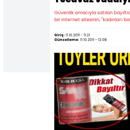
Güvenlik amacıyla satılan bayıltıc
bir internet sitesinin, "kadınları b
Giriş:
11.10.2011 - 11:21
Güncelleme:
11.10.2011 - 12:08