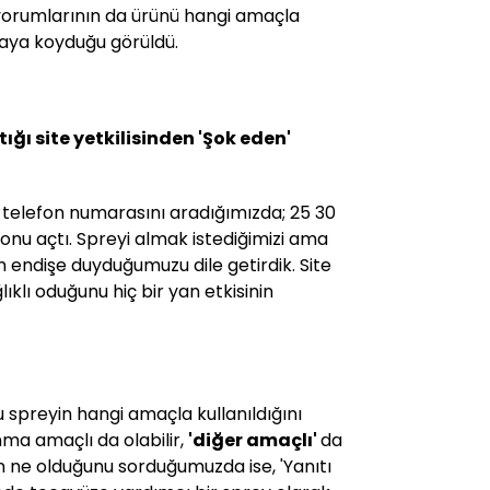
 yorumlarının da ürünü hangi amaçla
taya koyduğu görüldü.
ğı site yetkilisinden 'Şok eden'
n telefon numarasını aradığımızda; 25 30
fonu açtı. Spreyi almak istediğimizi ama
n endişe duyduğumuzu dile getirdik. Site
lıklı oduğunu hiç bir yan etkisinin
u spreyin hangi amaçla kullanıldığını
unma amaçlı da olabilir,
'diğer amaçlı'
da
ın ne olduğunu sorduğumuzda ise, 'Yanıtı