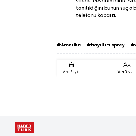
sitede' cevabını aldık. S
tanıtıldığını bunun suç old
telefonu kapattı.
#Amerika
#bayıltıcı sprey
#c
Ana Sayfa
Yazı Boyutu