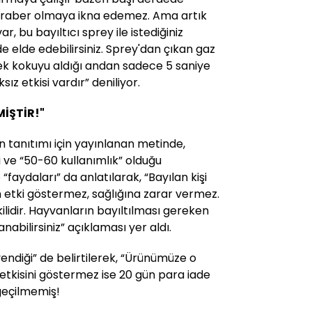
beraber olmaya ikna edemez. Ama artık
ar, bu bayıltıcı sprey ile istediğiniz
e elde edebilirsiniz. Sprey'dan çıkan gaz
rek kokuyu aldığı andan sadece 5 saniye
ksız etkisi vardır” deniliyor.
İŞTİR!"
 tanıtımı için yayınlanan metinde,
i ve “50-60 kullanımlık” olduğu
“faydaları” da anlatılarak, “Bayılan kişi
 etki göstermez, sağlığına zarar vermez.
lidir. Hayvanların bayıltılması gereken
abilirsiniz” açıklaması yer aldı.
ndiği” de belirtilerek, “Ürünümüze o
etkisini göstermez ise 20 gün para iade
geçilmemiş!