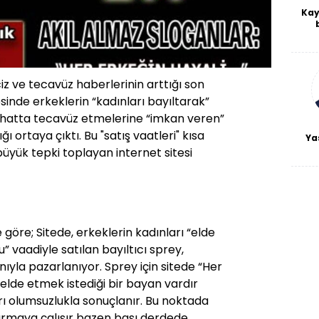
Kay
De
haf
a
bl
iz ve tecavüz haberlerinin arttığı son
esinde erkeklerin “kadınları bayıltarak”
ne hatta tecavüz etmelerine “imkan veren”
ı ortaya çıktı. Bu "satış vaatleri" kısa
Ya
yük tepki toplayan internet sitesi
öre; Sitede, erkeklerin kadınları “elde
 vaadiyle satılan bayıltıcı sprey,
nıyla pazarlanıyor. Sprey için sitede “Her
 elde etmek istediği bir bayan vardır
 olumsuzlukla sonuçlanır. Bu noktada
vurmaya çalışır bazen başı derdede