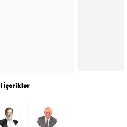
l İçerikler