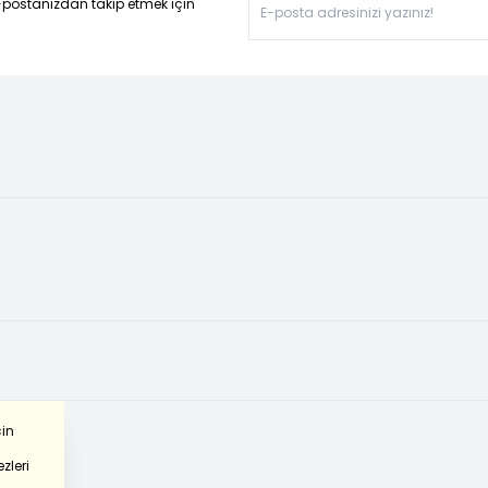
-postanızdan takip etmek için
çin
zleri