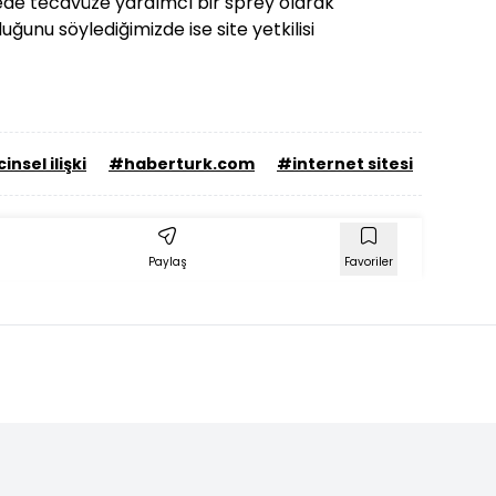
itede tecavüze yardımcı bir sprey olarak
uğunu söylediğimizde ise site yetkilisi
insel ilişki
#haberturk.com
#internet sitesi
#kadın
Paylaş
Favoriler