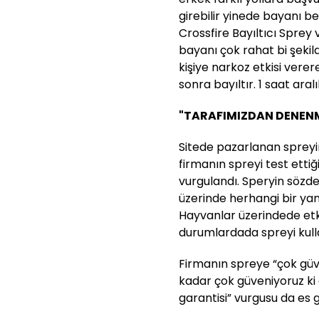
girebilir yinede bayanı 
Crossfire Bayıltıcı Sprey v
bayanı çok rahat bi şekild
kişiye narkoz etkisi vere
sonra bayıltır. 1 saat aralı
"TARAFIMIZDAN DENENM
Sitede pazarlanan spreyin
firmanın spreyi test ettiğ
vurgulandı. Speryin sözde 
üzerinde herhangi bir yan
Hayvanlar üzerindede etki
durumlardada spreyi kullan
Firmanın spreye “çok güve
kadar çok güveniyoruz ki 
garantisi” vurgusu da es 