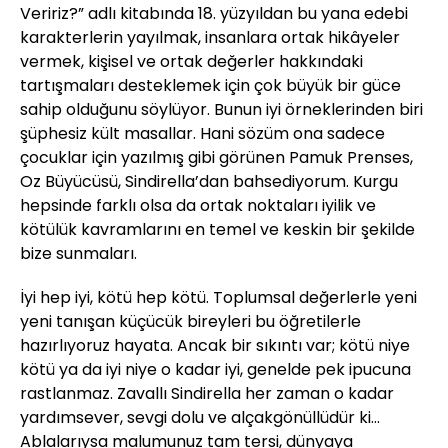
Veririz?” adlı kitabında 18. yüzyıldan bu yana edebi
karakterlerin yayılmak, insanlara ortak hikâyeler
vermek, kişisel ve ortak değerler hakkındaki
tartışmaları desteklemek için çok büyük bir güce
sahip olduğunu söylüyor. Bunun iyi örneklerinden biri
şüphesiz kült masallar. Hani sözüm ona sadece
çocuklar için yazılmış gibi görünen Pamuk Prenses,
Oz Büyücüsü, Sindirella’dan bahsediyorum. Kurgu
hepsinde farklı olsa da ortak noktaları iyilik ve
kötülük kavramlarını en temel ve keskin bir şekilde
bize sunmaları.
İyi hep iyi, kötü hep kötü. Toplumsal değerlerle yeni
yeni tanışan küçücük bireyleri bu öğretilerle
hazırlıyoruz hayata. Ancak bir sıkıntı var; kötü niye
kötü ya da iyi niye o kadar iyi, genelde pek ipucuna
rastlanmaz. Zavallı Sindirella her zaman o kadar
yardımsever, sevgi dolu ve alçakgönüllüdür ki...
Ablalarıysa malumunuz tam tersi, dünyaya