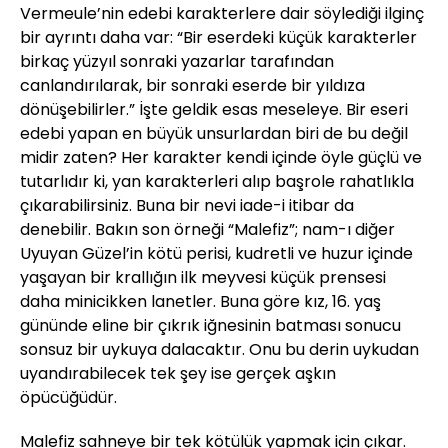
Vermeule’nin edebi karakterlere dair söylediği ilginç
bir ayrıntı daha var: “Bir eserdeki küçük karakterler
birkaç yüzyıl sonraki yazarlar tarafından
canlandırılarak, bir sonraki eserde bir yıldıza
dönüşebilirler.” İşte geldik esas meseleye. Bir eseri
edebi yapan en büyük unsurlardan biri de bu değil
midir zaten? Her karakter kendi içinde öyle güçlü ve
tutarlıdır ki, yan karakterleri alıp başrole rahatlıkla
çıkarabilirsiniz. Buna bir nevi iade-i itibar da
denebilir. Bakın son örneği “Malefiz”; nam-ı diğer
Uyuyan Güzel’in kötü perisi, kudretli ve huzur içinde
yaşayan bir krallığın ilk meyvesi küçük prensesi
daha minicikken lanetler. Buna göre kız, 16. yaş
gününde eline bir çıkrık iğnesinin batması sonucu
sonsuz bir uykuya dalacaktır. Onu bu derin uykudan
uyandırabilecek tek şey ise gerçek aşkın
öpücüğüdür.
Malefiz sahneye bir tek kötülük yapmak için çıkar.