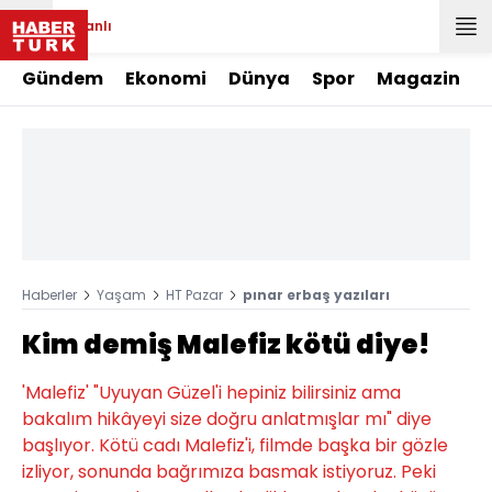
Canlı
Gündem
Ekonomi
Dünya
Spor
Magazin
Haberler
Yaşam
HT Pazar
pınar erbaş yazıları
Kim demiş Malefiz kötü diye!
'Malefiz' "Uyuyan Güzel'i hepiniz bilirsiniz ama
bakalım hikâyeyi size doğru anlatmışlar mı" diye
başlıyor. Kötü cadı Malefiz'i, filmde başka bir gözle
izliyor, sonunda bağrımıza basmak istiyoruz. Peki