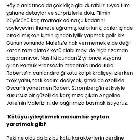
Böyle anlatınca da çok klişe gibi durabilir. Oysa film
şahane detaylar ve sürprizlerle dolu. Filmin
büyüsünü kaçırmamak adına şu kadarını
söyleyeyim; ihanete uğramış, kalbi kırık, acılar içinde
bırakılmışken kimin içinden iyilik yapmak gelir ki?
Günün sonunda Malefiz’e hak vermemek elde değil.
Zaten tam olarak kötü olabilmeyi de hiçbir zaman
başaramıyor. Nasıl ki bundan 2 yıl önce vizyona
giren Pamuk Prenses’in maceralarında Julia
Roberts’ın canlandırdığı kötü kalpli kraliçeyi izlerken
“Yok yahu, tatlı kadın” dediysek, şimdi de özellikle
Oscar’lı yönetmen Robert Stromberg’in etkisiyle
kusursuz bir güzellikle karşımıza çıkan Angelina
Jolie’nin Malefiz’ini de bağrımıza basmak istiyoruz.
‘Kötüyü iyileştirmek masum bir şeytan
yaratmak gibi’
Peki ne oldu da biz bu kötü karakterlerin derdine