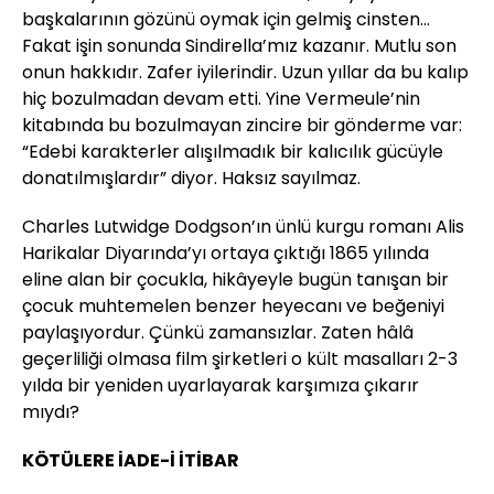
başkalarının gözünü oymak için gelmiş cinsten...
Fakat işin sonunda Sindirella’mız kazanır. Mutlu son
onun hakkıdır. Zafer iyilerindir. Uzun yıllar da bu kalıp
hiç bozulmadan devam etti. Yine Vermeule’nin
kitabında bu bozulmayan zincire bir gönderme var:
“Edebi karakterler alışılmadık bir kalıcılık gücüyle
donatılmışlardır” diyor. Haksız sayılmaz.
Charles Lutwidge Dodgson’ın ünlü kurgu romanı Alis
Harikalar Diyarında’yı ortaya çıktığı 1865 yılında
eline alan bir çocukla, hikâyeyle bugün tanışan bir
çocuk muhtemelen benzer heyecanı ve beğeniyi
paylaşıyordur. Çünkü zamansızlar. Zaten hâlâ
geçerliliği olmasa film şirketleri o kült masalları 2-3
yılda bir yeniden uyarlayarak karşımıza çıkarır
mıydı?
KÖTÜLERE İADE-İ İTİBAR