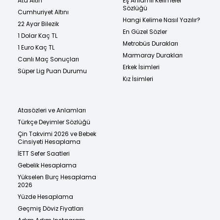
Ata Altın
Eş Anlamlı Kelimeler
Sözlüğü
Cumhuriyet Altını
Hangi Kelime Nasıl Yazılır?
22 Ayar Bilezik
En Güzel Sözler
1 Dolar Kaç TL
Metrobüs Durakları
1 Euro Kaç TL
Marmaray Durakları
Canlı Maç Sonuçları
Erkek İsimleri
Süper Lig Puan Durumu
Kız İsimleri
Atasözleri ve Anlamları
Türkçe Deyimler Sözlüğü
Çin Takvimi 2026 ve Bebek
Cinsiyeti Hesaplama
İETT Sefer Saatleri
Gebelik Hesaplama
Yükselen Burç Hesaplama
2026
Yüzde Hesaplama
Geçmiş Döviz Fiyatları