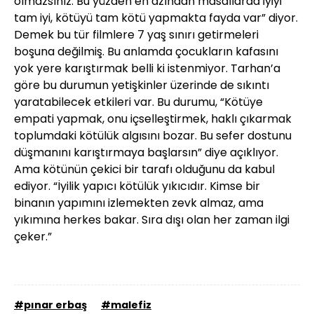
olmazsınız. Bu yüzden en azından masallarda iyiyi
tam iyi, kötüyü tam kötü yapmakta fayda var” diyor.
Demek bu tür filmlere 7 yaş sınırı getirmeleri
boşuna değilmiş. Bu anlamda çocukların kafasını
yok yere karıştırmak belli ki istenmiyor. Tarhan’a
göre bu durumun yetişkinler üzerinde de sıkıntı
yaratabilecek etkileri var. Bu durumu, “Kötüye
empati yapmak, onu içselleştirmek, haklı çıkarmak
toplumdaki kötülük algısını bozar. Bu sefer dostunu
düşmanını karıştırmaya başlarsın” diye açıklıyor.
Ama kötünün çekici bir tarafı olduğunu da kabul
ediyor. “İyilik yapıcı kötülük yıkıcıdır. Kimse bir
binanın yapımını izlemekten zevk almaz, ama
yıkımına herkes bakar. Sıra dışı olan her zaman ilgi
çeker.”
#pınar erbaş
#malefiz