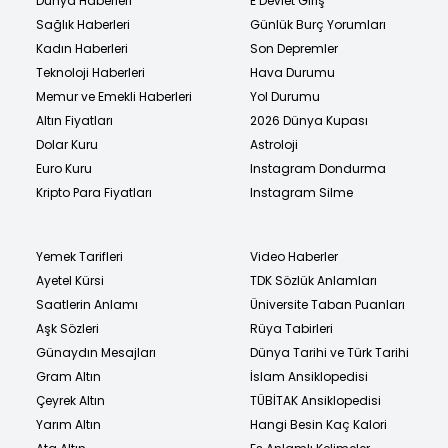
Dünya Haberleri
E Devlet Giriş
Sağlık Haberleri
Günlük Burç Yorumları
Kadın Haberleri
Son Depremler
Teknoloji Haberleri
Hava Durumu
Memur ve Emekli Haberleri
Yol Durumu
Altın Fiyatları
2026 Dünya Kupası
Dolar Kuru
Astroloji
Euro Kuru
Instagram Dondurma
Kripto Para Fiyatları
Instagram Silme
Yemek Tarifleri
Video Haberler
Ayetel Kürsi
TDK Sözlük Anlamları
Saatlerin Anlamı
Üniversite Taban Puanları
Aşk Sözleri
Rüya Tabirleri
Günaydın Mesajları
Dünya Tarihi ve Türk Tarihi
Gram Altın
İslam Ansiklopedisi
Çeyrek Altın
TÜBİTAK Ansiklopedisi
Yarım Altın
Hangi Besin Kaç Kalori