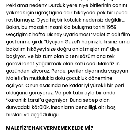
Peki ama neden? Durduk yere niye birilerinin canını
yakmak için uğraştığına dair hikâyede pek bir ipuca
rastlamayız. Oysa hiçbir kötülük nedensiz değildir...
Bakın, bu masalın insanlıkla buluşma tarihi 1959.
Geçtiğimiz hafta Disney uyarlaması ‘Malefiz’ adlı film
gösterime girdi. “Uyuyan Güzel’i hepiniz bilirsiniz ama
bakalım hikâyeyi size doğru anlatmışlar mı” diye
başlıyor. Ve biz tüm olan biteni sözüm ona tek
görevi lanet yağdırmak olan kötü cadı Malefiz’in
gözünden izliyoruz. Perde, periler diyarında yaşayan
Malefiz’in mutlulukla dolu çocukluk dönemine
açılıyor. Onun esasında ne kadar iyi yürekli bir peri
olduğunu görüyoruz. Ve pek tabii öyle bir anda
‘karanlık taraf’a geçmiyor. Buna sebep olan
dünyadaki kötülük, insanların bencilliği, altı boş
hırsları ve açgözlülüğü...
MALEFİZ’E HAK VERMEMEK ELDE Mİ?