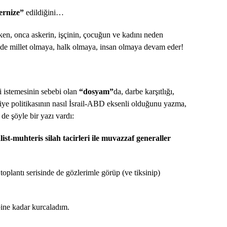
ernize”
edildiğini…
ken, onca askerin, işçinin, çocuğun ve kadını neden
 de millet olmaya, halk olmaya, insan olmaya devam eder!
 istemesinin sebebi olan
“dosyam”
da, darbe karşıtlığı,
Suriye politikasının nasıl İsrail-ABD eksenli olduğunu yazma,
de şöyle bir yazı vardı:
ist-muhteris silah tacirleri ile muvazzaf generaller
oplantı serisinde de gözlerimle görüp (ve tiksinip)
ibine kadar kurcaladım.