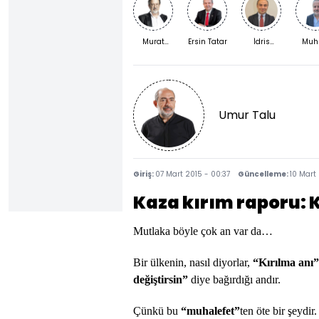
Murat
Ersin Tatar
İdris
Muh
Bardakçı
Kardaş
Kızıl
Umur Talu
Giriş:
07 Mart 2015 - 00:37
Güncelleme:
10 Mart
Kaza kırım raporu: K
Mutlaka böyle çok an var da…
Bir ülkenin, nasıl diyorlar,
“Kırılma anı
değiştirsin”
diye bağırdığı andır.
Çünkü bu
“muhalefet”
ten öte bir şeydir.