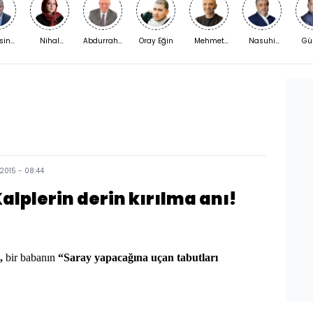
sin
Nihal
Abdurrahman
Oray Eğin
Mehmet
Nasuhi
Gü
kaya
Bengisu
Yıldırım
Açar
Güngör
Şi
Karaca
 2015 - 08:44
alplerin derin kırılma anı!
”,
bir babanın
“Saray yapacağına uçan tabutları