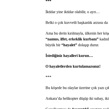
***
İktidar yine iktidar olabilir, o ayrı…
Belki o çok kuvvetli başkanlık arzusu da
Ama bu derin kırılmayla, ülkenin her köş
“namus, iffet, erkeklik kurbanı”
kadınl
büyük bir
“hayalet”
dolaşıp durur.
İstediğiniz hayalleri kurun…
O hayaletlerden kurtulamazsınız!
***
Bu köşede bu olaylar üzerine çok yazı çık
Ankara’da helikopter düşüp iki subay, ik