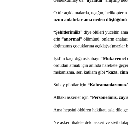
Genelkurmay da
“ayrıntılı”
araştırıp ne
O tür açıklamalarda, uçağın, helikopteri
uzun anlatırlar ama neden düştüğünü b
“
Şehitlerimiiiz”
diye ölüleri yüceltir, ama
erin
“anormal”
ölümünü, onların anaların
doğmamış çocuklarına açıkla(ya)mazlar b
Işid’in kaçırdığı astsubayı
“Mukavemet et
ordudan atmak için anında harekete geçen 
mekanizma, seri katliam gibi
“kaza, cinn
Subay pilotlar için
“Kahramanlarımııız
Alltaki askerler için
“Personelimiz, zayi
Ama hepsini öldüren hakikati asla dile ge
Ne askeri ihalelerdeki askeri ve sivil dol