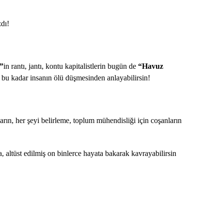
dı!
r”
in rantı, jantı, kontu kapitalistlerin bugün de
“Havuz
bu kadar insanın ölü düşmesinden anlayabilirsin!
arın, her şeyi belirleme, toplum mühendisliği için coşanların
a, altüst edilmiş on binlerce hayata bakarak kavrayabilirsin