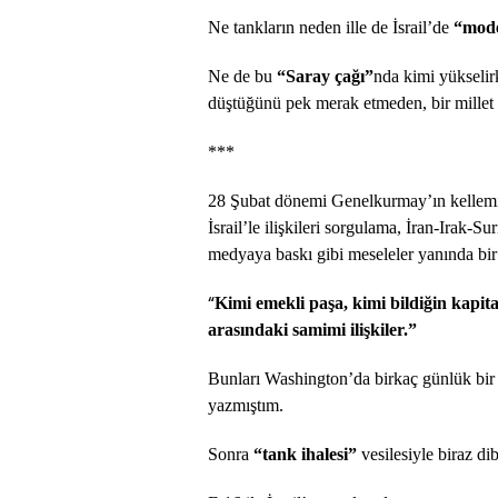
Ne tankların neden ille de İsrail’de
“mod
Ne de bu
“Saray çağı”
nda kimi yükselir
düştüğünü pek merak etmeden, bir millet
***
28 Şubat dönemi Genelkurmay’ın kellemi
İsrail’le ilişkileri sorgulama, İran-Irak-
medyaya baskı gibi meseleler yanında bir 
“
Kimi emekli paşa, kimi bildiğin kapital
arasındaki samimi ilişkiler.”
Bunları Washington’da birkaç günlük bir t
yazmıştım.
Sonra
“tank ihalesi”
vesilesiyle biraz d