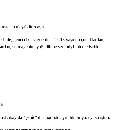
 amacına ulaşabilir o ayrı…
esinde, gencecik askerlerden, 12-13 yaşında çocuklardan,
ardan, sermayenin ayağı dibine serilmiş binlerce işçiden
tı.
i astsubay da
“şehit”
düştüğünde ayrıntılı bir yazı yazmıştım.