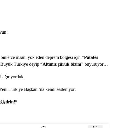
avun!
inlerce insanı yok eden deprem bölgesi için
“Patates
”
Büyük Türkiye deyip
“Altımız çürük bizim”
buyuruyor…
 bağırıyorduk.
eni Türkiye Başkanı’na kendi sesleniyor:
ğiştirin!”