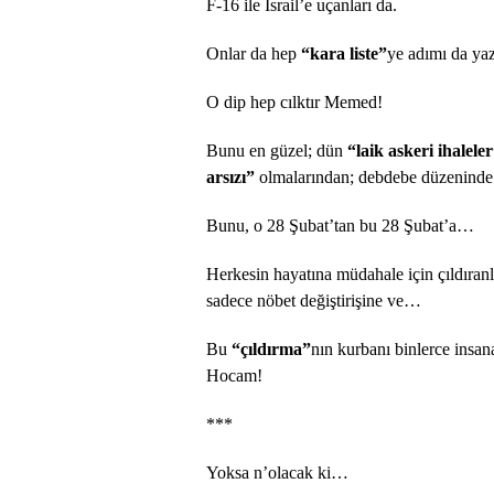
F-16 ile İsrail’e uçanları da.
Onlar da hep
“kara liste”
ye adımı da yaz
O dip hep cılktır Memed!
Bunu en güzel; dün
“laik askeri ihalele
arsızı”
olmalarından; debdebe düzeninde 
Bunu, o 28 Şubat’tan bu 28 Şubat’a…
Herkesin hayatına müdahale için çıldıranl
sadece nöbet değiştirişine ve…
Bu
“çıldırma”
nın kurbanı binlerce insan
Hocam!
***
Yoksa n’olacak ki…