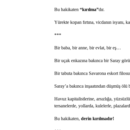
Bu hakikaten
“kırılma”
dır.
Yürekte kopan fırtına, vicdanın isyanı, kal
***
Bir baba, bir anne, bir evlat, bir eş…
Bir uçak enkazına bakınca bir Saray gö
Bir tabuta bakınca Savarona eskort filo
Saray’a bakınca inşaatından düşmüş ölü 
Havuz kapitalistlerine, arsızlığa, yüzsüzl
tersanelerde, yollarda, kulelerle, plazala
Bu hakikaten,
derin kırılmadır!