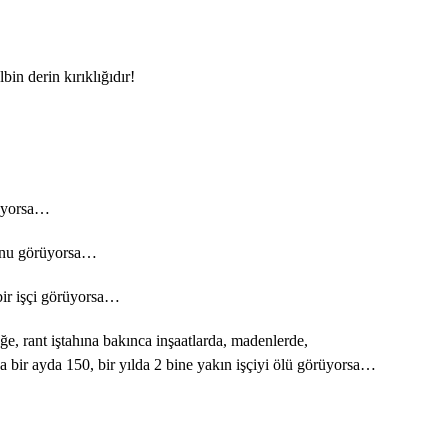
bin derin kırıklığıdır!
rüyorsa…
sunu görüyorsa…
bir işçi görüyorsa…
üğe, rant iştahına bakınca inşaatlarda, madenlerde,
rda bir ayda 150, bir yılda 2 bine yakın işçiyi ölü görüyorsa…