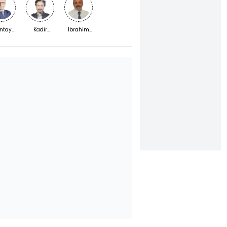
ntay
Kadir
İbrahim
mşek
Kaymakçı
Yıldız