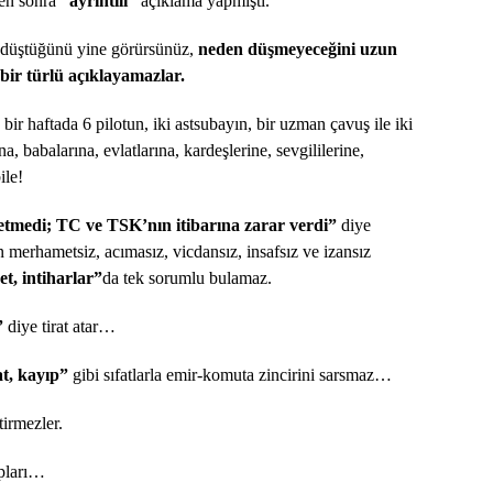
den sonra
“ayrıntılı”
açıklama yapmıştı.
n düştüğünü yine görürsünüz,
neden düşmeyeceğini uzun
ir türlü açıklayamazlar.
 bir haftada 6 pilotun, iki astsubayın, bir uzman çavuş ile iki
a, babalarına, evlatlarına, kardeşlerine, sevgililerine,
ile!
medi; TC ve TSK’nın itibarına zarar verdi”
diye
merhametsiz, acımasız, vicdansız, insafsız ve izansız
et, intiharlar”
da tek sorumlu bulamaz.
”
diye tirat atar…
at, kayıp”
gibi sıfatlarla emir-komuta zincirini sarsmaz…
tirmezler.
apları…