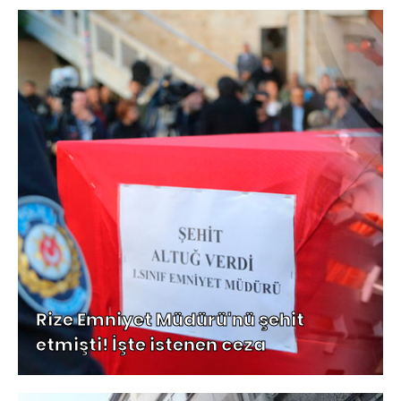
Rize Emniyet Müdürü'nü şehit
etmişti! İşte istenen ceza