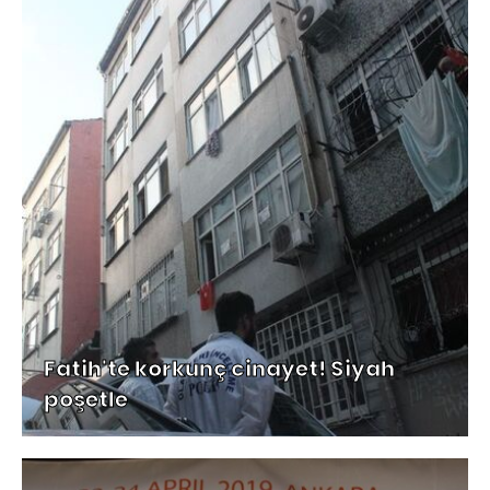
Fatih'te korkunç cinayet! Siyah
poşetle