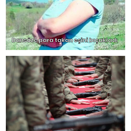
Dansöze para takan eşini bıçakladı