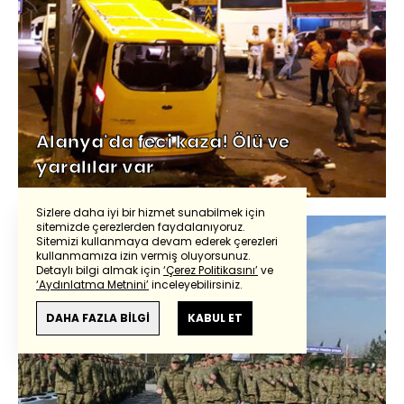
Alanya'da feci kaza! Ölü ve
yaralılar var
Sizlere daha iyi bir hizmet sunabilmek için
sitemizde çerezlerden faydalanıyoruz.
Sitemizi kullanmaya devam ederek çerezleri
kullanmamıza izin vermiş oluyorsunuz.
Detaylı bilgi almak için
‘Çerez Politikasını’
ve
‘Aydınlatma Metnini’
inceleyebilirsiniz.
DAHA FAZLA BİLGİ
KABUL ET