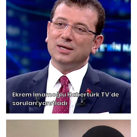
Ekrem İmamoğlu Habertürk TV'de
soruları yanıtladı