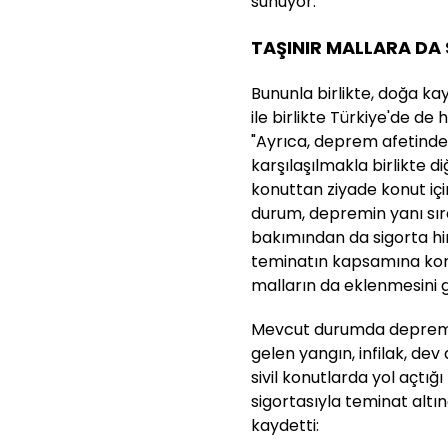
sunuyor."
TAŞINIR MALLARA DA
Bununla birlikte, doğa ka
ile birlikte Türkiye'de de
"Ayrıca, deprem afetinde 
karşılaşılmakla birlikte d
konuttan ziyade konut içi
durum, depremin yanı sır
bakımından da sigorta hi
teminatın kapsamına konu
malların da eklenmesini gü
Mevcut durumda deprem
gelen yangın, infilak, de
sivil konutlarda yol açtı
sigortasıyla teminat altın
kaydetti: