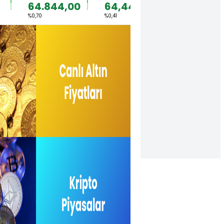
64.844,00
64,4492
1,1567
%0,70
%0,41
%0,36