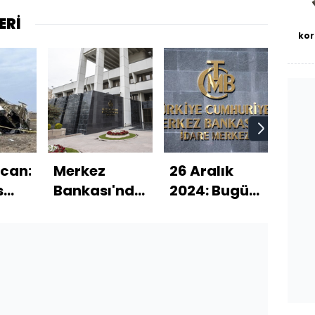
ERİ
kor
can:
Merkez
26 Aralık
Oka
s
Bankası'ndan
2024: Bugün
tek 
faiz indirimi
ne oldu?
açık
dan
dü