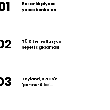
01
Bakanlık piyasa
yapıcı bankaları
belirledi
02
TÜİK'ten enflasyon
sepeti açıklaması
03
Tayland, BRICS'e
'partner ülke'
davetini kabul etti