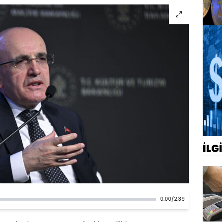
İLG
0:00
/
2:39