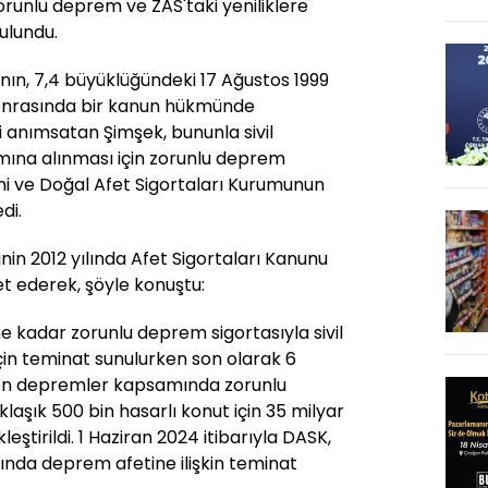
runlu deprem ve ZAS'taki yeniliklere
ulundu.
nın, 7,4 büyüklüğündeki 17 Ağustos 1999
sonrasında bir kanun hükmünde
i anımsatan Şimşek, bununla sivil
mına alınması için zorunlu deprem
ğini ve Doğal Afet Sigortaları Kurumunun
di.
nin 2012 yılında Afet Sigortaları Kanunu
ret ederek, şöyle konuştu:
 kadar zorunlu deprem sigortasıyla sivil
çin teminat sunulurken son olarak 6
en depremler kapsamında zorunlu
laşık 500 bin hasarlı konut için 35 milyar
eştirildi. 1 Haziran 2024 itibarıyla DASK,
ında deprem afetine ilişkin teminat