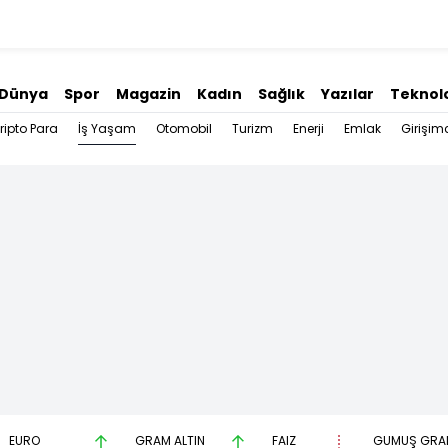
Dünya
Spor
Magazin
Kadın
Sağlık
Yazılar
Teknolo
İş Yaşam
ripto Para
Otomobil
Turizm
Enerji
Emlak
Girişimc
EURO
GRAM ALTIN
FAİZ
GÜMÜŞ GRA