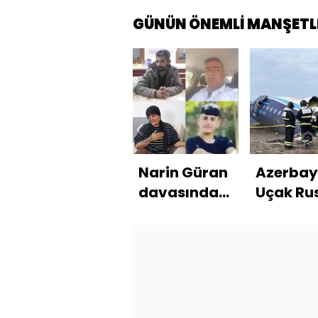
GÜNÜN ÖNEMLİ MANŞETL
Narin Güran
Azerbay
davasında
Uçak Ru
ikinci
sistemi
duruşma! 4
tarafın
sanık için
düşürül
karar
bekleniyor