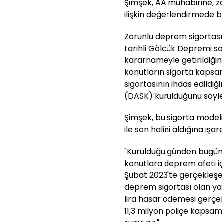
Şimşek, AA muhabirine, zo
ilişkin değerlendirmede b
Zorunlu deprem sigortası
tarihli Gölcük Depremi 
kararnameyle getirildiğin
konutların sigorta kapsa
sigortasının ihdas edildi
(DASK) kurulduğunu söyle
Şimşek, bu sigorta modeli
ile son halini aldığına işa
"Kurulduğu günden bugüne
konutlara deprem afeti i
Şubat 2023'te gerçekleş
deprem sigortası olan yak
lira hasar ödemesi gerçekl
11,3 milyon poliçe kapsam