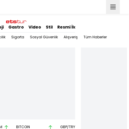
ji
Gastro
Video
Stil
Resmi İlanlar
ilik
Sigorta
Sosyal Güvenlik
Alışveriş
Tüm Haberler
M
BITCOIN
GBP/TRY
EUR/USD