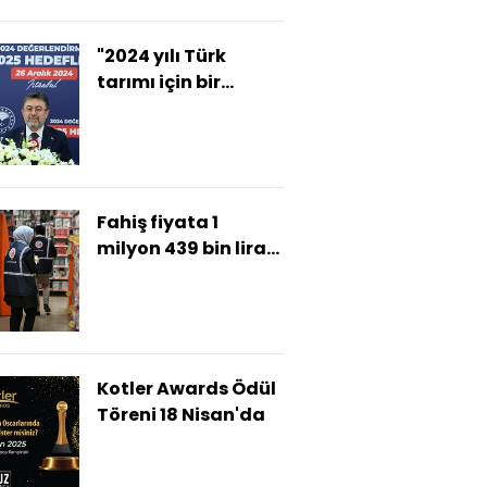
"2024 yılı Türk
tarımı için bir
milattır”
Fahiş fiyata 1
milyon 439 bin lira
kadar ceza
Kotler Awards Ödül
Töreni 18 Nisan'da