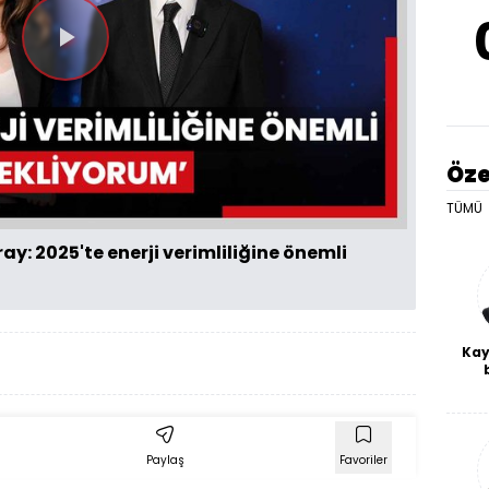
Videoyu
Oynat
Öze
TÜMÜ
ay: 2025'te enerji verimliliğine önemli
Kay
De
haf
a
bl
Paylaş
Favoriler