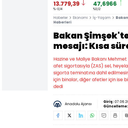
13.779,39
47,6966
%-0,14
%0,12
Haberler
Ekonomi
İş-Yaşam
Bakan 
Haberleri
Bakan Şimşek'ten
mesajı: Kısa sü
Hazine ve Maliye Bakanı Mehmet 
afet sigortasıyla (ZAS) sel, heyela
sigorta teminatına dahil edilmes
için binalar, diğer afetler için ise
dedi
Giriş:
07.06.2
Anadolu Ajansı
Güncelleme