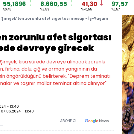
55,1896
6.660,55
41,30
97,57
%0,45
%2,59
%-0,55
%3,57
Şimşek'ten zorunlu afet sigortası mesajı - İş-Yaşam
 zorunlu afet sigortası
rede devreye girecek
Şimşek, kısa sürede devreye alınacak zorunlu
n, fırtına, dolu, çığ ve orman yangınının da
inin öngörüldüğünü belirterek, "Deprem teminatı
 binalar ve taşınır mallar teminat altına alınıyor"
024 - 13:40
:
07.06.2024 - 13:40
ABONE OL