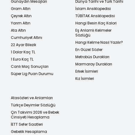
Günaydın Mesajları
Dünya Tarihi ve Türk Tarihi
Gram Altın
İslam Ansiklopedisi
Çeyrek Altın
TÜBİTAK Ansiklopedisi
Yarım Altın
Hangi Besin Kaç Kalori
Ata Altın
Eş Anlamlı Kelimeler
Sözlüğü
Cumhuriyet Altını
Hangi Kelime Nasıl Yazılır?
22 Ayar Bilezik
En Güzel Sözler
1 Dolar Kaç TL
Metrobüs Durakları
1 Euro Kaç TL
Marmaray Durakları
Canlı Maç Sonuçları
Erkek İsimleri
Süper Lig Puan Durumu
Kız İsimleri
Atasözleri ve Anlamları
Türkçe Deyimler Sözlüğü
Çin Takvimi 2026 ve Bebek
Cinsiyeti Hesaplama
İETT Sefer Saatleri
Gebelik Hesaplama