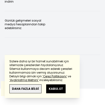
indirin
Günlük gelişmeleri sosyal
medya hesaplarından takip
edebilirsiniz.
Sizlere daha iyi bir hizmet sunabilmek için
sitemizde çerezlerden faydalanıyoruz.
Sitemizi kullanmaya devam ederek çerezleri
Powered by
Translate
kullanmamıza izin vermiş oluyorsunuz.
Detaylı bilgi almak için
‘Çerez Politikasını’
ve
‘Aydınlatma Metnini’
inceleyebilirsiniz.
Bu çeviride
Google Translete
kullanılmıştır.
Anlam ve çeviri hatalarından
haberturk.com
DAHA FAZLA BİLGİ
KABUL ET
sorumlu değildir.