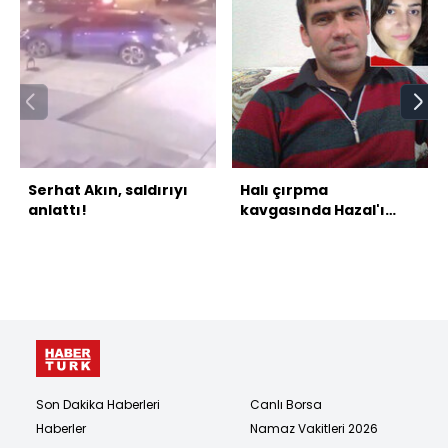
Serhat Akın, saldırıyı
Halı çırpma
anlattı!
kavgasında Hazal'ı
öldürmüştü! İşte katilin
savunması!
Son Dakika Haberleri
Canlı Borsa
Haberler
Namaz Vakitleri 2026