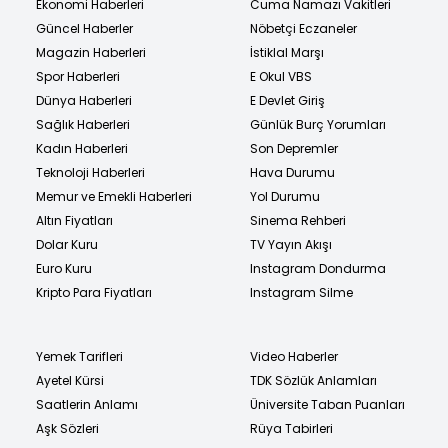
Ekonomi Haberleri
Cuma Namazı Vakitleri
Güncel Haberler
Nöbetçi Eczaneler
Magazin Haberleri
İstiklal Marşı
Spor Haberleri
E Okul VBS
Dünya Haberleri
E Devlet Giriş
Sağlık Haberleri
Günlük Burç Yorumları
Kadın Haberleri
Son Depremler
Teknoloji Haberleri
Hava Durumu
Memur ve Emekli Haberleri
Yol Durumu
Altın Fiyatları
Sinema Rehberi
Dolar Kuru
TV Yayın Akışı
Euro Kuru
Instagram Dondurma
Kripto Para Fiyatları
Instagram Silme
Yemek Tarifleri
Video Haberler
Ayetel Kürsi
TDK Sözlük Anlamları
Saatlerin Anlamı
Üniversite Taban Puanları
Aşk Sözleri
Rüya Tabirleri