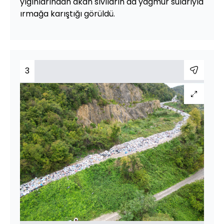
yığınlarından akan sıvıların da yağmur sularıyla
ırmağa karıştığı görüldü.
3