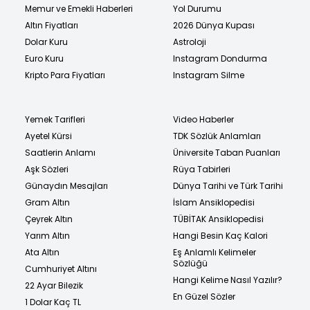
Memur ve Emekli Haberleri
Yol Durumu
Altın Fiyatları
2026 Dünya Kupası
Dolar Kuru
Astroloji
Euro Kuru
Instagram Dondurma
Kripto Para Fiyatları
Instagram Silme
Yemek Tarifleri
Video Haberler
Ayetel Kürsi
TDK Sözlük Anlamları
Saatlerin Anlamı
Üniversite Taban Puanları
Aşk Sözleri
Rüya Tabirleri
Günaydın Mesajları
Dünya Tarihi ve Türk Tarihi
Gram Altın
İslam Ansiklopedisi
Çeyrek Altın
TÜBİTAK Ansiklopedisi
Yarım Altın
Hangi Besin Kaç Kalori
Ata Altın
Eş Anlamlı Kelimeler
Sözlüğü
Cumhuriyet Altını
Hangi Kelime Nasıl Yazılır?
22 Ayar Bilezik
En Güzel Sözler
1 Dolar Kaç TL