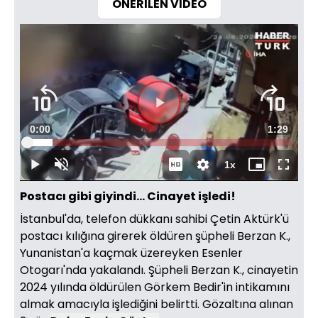
ÖNERİLEN VİDEO
Video
Oynatıcısı
yükleniyor.
Videoyu
Süre
0:00
Toplam
1:29
Oynat
Yüklendi
:
9.71%
Süre
1x
Oynat
Sesi
Oynatma
Mini
Tam
Aç
Hızı
oynatıcı
Ekran
Postacı gibi giyindi... Cinayet işledi!
İstanbul'da, telefon dükkanı sahibi Çetin Aktürk'ü
postacı kılığına girerek öldüren şüpheli Berzan K.,
Yunanistan'a kaçmak üzereyken Esenler
Otogarı'nda yakalandı. Şüpheli Berzan K., cinayetin
2024 yılında öldürülen Görkem Bedir'in intikamını
almak amacıyla işlediğini belirtti. Gözaltına alınan