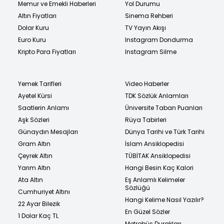
Memur ve Emekli Haberleri
Yol Durumu
Altın Fiyatları
Sinema Rehberi
Dolar Kuru
TV Yayın Akışı
Euro Kuru
Instagram Dondurma
Kripto Para Fiyatları
Instagram Silme
Yemek Tarifleri
Video Haberler
Ayetel Kürsi
TDK Sözlük Anlamları
Saatlerin Anlamı
Üniversite Taban Puanları
Aşk Sözleri
Rüya Tabirleri
Günaydın Mesajları
Dünya Tarihi ve Türk Tarihi
Gram Altın
İslam Ansiklopedisi
Çeyrek Altın
TÜBİTAK Ansiklopedisi
Yarım Altın
Hangi Besin Kaç Kalori
Ata Altın
Eş Anlamlı Kelimeler
Sözlüğü
Cumhuriyet Altını
Hangi Kelime Nasıl Yazılır?
22 Ayar Bilezik
En Güzel Sözler
1 Dolar Kaç TL
Metrobüs Durakları