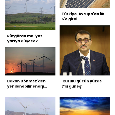
Türkiye, Avrupa'da ilk
5'e girdi
Rüzgârda maliyet
yarıya düşecek
Bakan Dönmez'den
'Kurulu gücün yüzde
yenilenebilir enerji
7'si güneş'
paylaşımı