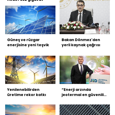
Güneş ve rüzgar
Bakan Dönmez'den
enerjisine yeni teşvik
yerli kaynak çağrısı
Yenilenebilirden
“Enerji arzında
üretime rekor katkı
jeotermal en güvenilir
kaynak”