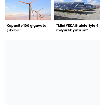
Kapasite 100 gigavata
"Mini YEKA ihaleleriyle 4
çıkabilir
milyarlık yatırım"