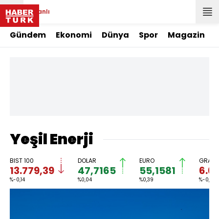
Canlı
Gündem
Ekonomi
Dünya
Spor
Magazin
Yeşil Enerji
BIST 100
DOLAR
EURO
GRAM 
13.779,39
47,7165
55,1581
6.6
%-0,14
%0,04
%0,39
%-0,35