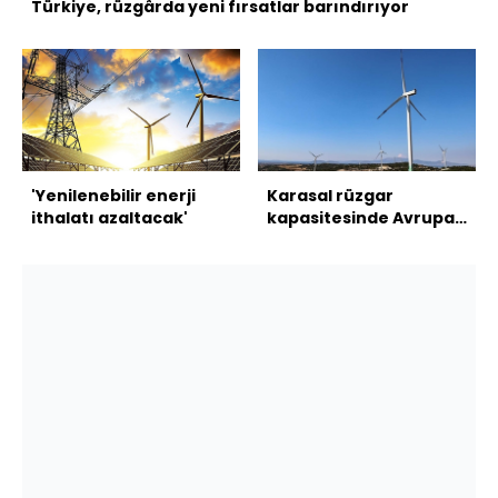
Türkiye, rüzgârda yeni fırsatlar barındırıyor
'Yenilenebilir enerji
Karasal rüzgar
ithalatı azaltacak'
kapasitesinde Avrupa
üçüncülüğü