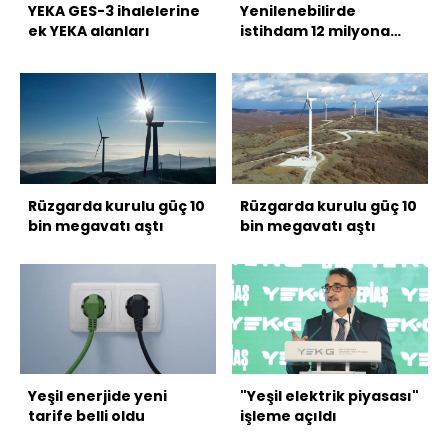
YEKA GES-3 ihalelerine
Yenilenebilirde
ek YEKA alanları
istihdam 12 milyona
ulaştı
Rüzgarda kurulu güç 10
Rüzgarda kurulu güç 10
bin megavatı aştı
bin megavatı aştı
Yeşil enerjide yeni
"Yeşil elektrik piyasası"
tarife belli oldu
işleme açıldı