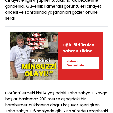
Cinayetle ilgili 4 şüpheli tutuklanarak cezaevine
gönderildi. Güvenlik kamerası görüntüleri cinayet
öncesi ve sonrasında yaşananları gözler önüne
serdi.
Oğlu öldürülen
baba: Bu ikinci
Minguzzi olayı!
Haberi
Görüntüle
Görüntülerdeki kişi 14 yaşındaki Taha Yahya Z. kavga
başlar başlamaz 200 metre aşağıdaki bir
hamburger dükkanına doğru koşuyor. İçeri giren
Taha Yahya Z. 6 saniyede gibi kısa sürede tezgahtaki