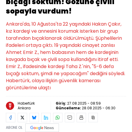
bıçağı soktum! Gözüne çivili
sopayla vurdum!
Ankara'da, 10 Ağustos'ta 22 yaşındaki Hakan Çakır,
kız kardeşi ve annesini korumak isterken bir grup
tarafından bıçaklanarak öldürülmüştü. Şüphelilerin
ifadeleri ortaya çıktı. 19 yaşındaki cinayet zanlısı
Ahmet Emir Z., hem babasının hem de kardeşinin
kavgada bıçak ve çivili sopa kullandığını itiraf etti.
Emir Z., ifadesinde kardeşi Taha Z.'nin, "5-6 defa
bıçağı soktum, şimdi ne yapacağım" dediğini söyledi.
Habertürk, olaya ilişkin güvenlik kamerası
görüntülerine ulaştı
Habertürk
Giriş:
27.08.2025 - 08:59
Ankara
Güncelleme:
28.08.2025 - 06:30
ABONE OL