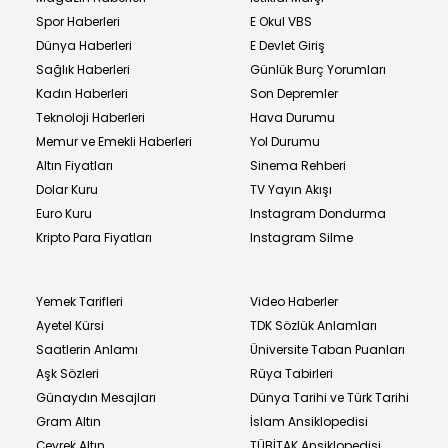
Spor Haberleri
E Okul VBS
Dünya Haberleri
E Devlet Giriş
Sağlık Haberleri
Günlük Burç Yorumları
Kadın Haberleri
Son Depremler
Teknoloji Haberleri
Hava Durumu
Memur ve Emekli Haberleri
Yol Durumu
Altın Fiyatları
Sinema Rehberi
Dolar Kuru
TV Yayın Akışı
Euro Kuru
Instagram Dondurma
Kripto Para Fiyatları
Instagram Silme
Yemek Tarifleri
Video Haberler
Ayetel Kürsi
TDK Sözlük Anlamları
Saatlerin Anlamı
Üniversite Taban Puanları
Aşk Sözleri
Rüya Tabirleri
Günaydın Mesajları
Dünya Tarihi ve Türk Tarihi
Gram Altın
İslam Ansiklopedisi
Çeyrek Altın
TÜBİTAK Ansiklopedisi