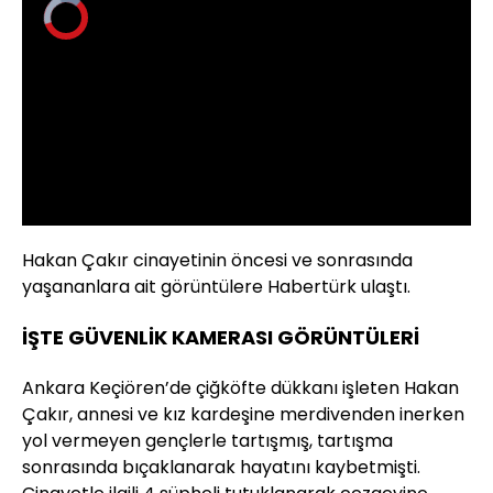
Video
Oynatıcısı
yükleniyor.
Yüklendi
:
0%
Sesi
Oynatma
Aç
Hızı
Hakan Çakır cinayetinin öncesi ve sonrasında
yaşananlara ait görüntülere Habertürk ulaştı.
İŞTE GÜVENLİK KAMERASI GÖRÜNTÜLERİ
Ankara Keçiören’de çiğköfte dükkanı işleten Hakan
Çakır, annesi ve kız kardeşine merdivenden inerken
yol vermeyen gençlerle tartışmış, tartışma
sonrasında bıçaklanarak hayatını kaybetmişti.