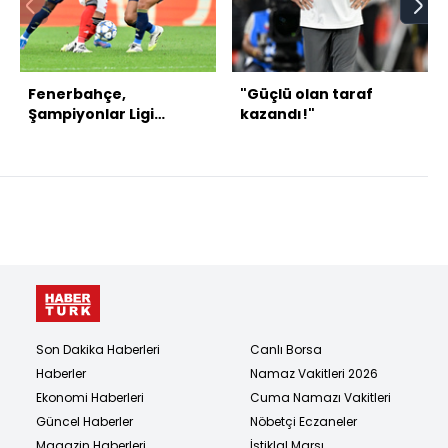
Fenerbahçe,
"Güçlü olan taraf
Şampiyonlar Ligi
kazandı!"
hasretini bitiremedi!
Son Dakika Haberleri
Canlı Borsa
Haberler
Namaz Vakitleri 2026
Ekonomi Haberleri
Cuma Namazı Vakitleri
Güncel Haberler
Nöbetçi Eczaneler
Magazin Haberleri
İstiklal Marşı