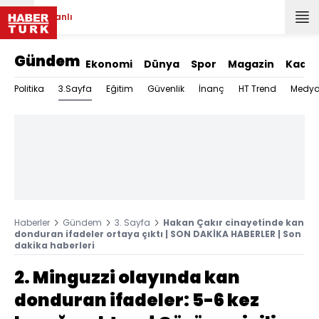
Canlı
Gündem
Ekonomi
Dünya
Spor
Magazin
Kadın
3.Sayfa
Politika
Eğitim
Güvenlik
İnanç
HT Trend
Medy
Haberler
Gündem
3. Sayfa
Hakan Çakır cinayetinde kan
donduran ifadeler ortaya çıktı | SON DAKİKA HABERLER | Son
dakika haberleri
2. Minguzzi olayında kan
donduran ifadeler: 5-6 kez