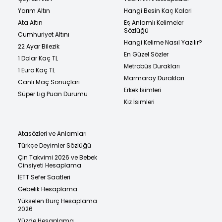
Yarım Altın
Hangi Besin Kaç Kalori
Ata Altın
Eş Anlamlı Kelimeler
Sözlüğü
Cumhuriyet Altını
Hangi Kelime Nasıl Yazılır?
22 Ayar Bilezik
En Güzel Sözler
1 Dolar Kaç TL
Metrobüs Durakları
1 Euro Kaç TL
Marmaray Durakları
Canlı Maç Sonuçları
Erkek İsimleri
Süper Lig Puan Durumu
Kız İsimleri
Atasözleri ve Anlamları
Türkçe Deyimler Sözlüğü
Çin Takvimi 2026 ve Bebek
Cinsiyeti Hesaplama
İETT Sefer Saatleri
Gebelik Hesaplama
Yükselen Burç Hesaplama
2026
Yüzde Hesaplama