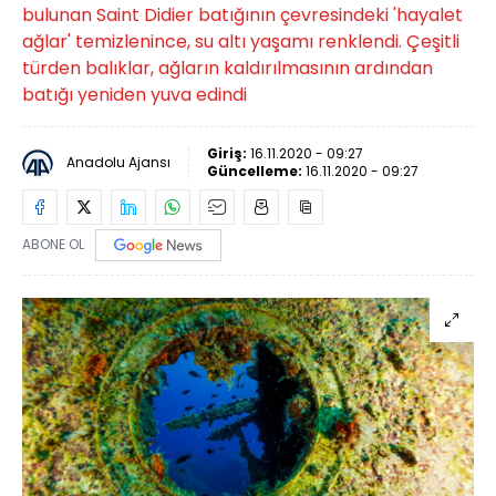
bulunan Saint Didier batığının çevresindeki 'hayalet
ağlar' temizlenince, su altı yaşamı renklendi. Çeşitli
türden balıklar, ağların kaldırılmasının ardından
batığı yeniden yuva edindi
Giriş:
16.11.2020 - 09:27
Anadolu Ajansı
Güncelleme:
16.11.2020 - 09:27
ABONE OL