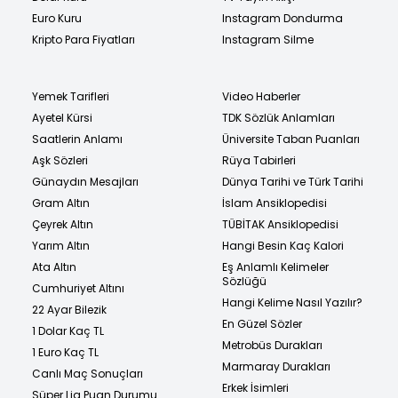
Euro Kuru
Instagram Dondurma
Kripto Para Fiyatları
Instagram Silme
Yemek Tarifleri
Video Haberler
Ayetel Kürsi
TDK Sözlük Anlamları
Saatlerin Anlamı
Üniversite Taban Puanları
Aşk Sözleri
Rüya Tabirleri
Günaydın Mesajları
Dünya Tarihi ve Türk Tarihi
Gram Altın
İslam Ansiklopedisi
Çeyrek Altın
TÜBİTAK Ansiklopedisi
Yarım Altın
Hangi Besin Kaç Kalori
Ata Altın
Eş Anlamlı Kelimeler
Sözlüğü
Cumhuriyet Altını
Hangi Kelime Nasıl Yazılır?
22 Ayar Bilezik
En Güzel Sözler
1 Dolar Kaç TL
Metrobüs Durakları
1 Euro Kaç TL
Marmaray Durakları
Canlı Maç Sonuçları
Erkek İsimleri
Süper Lig Puan Durumu