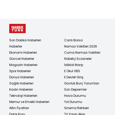
Son Dakika Haberleri
Canlı Borsa
Haberler
Namaz Vakitleri 2026
Ekonomi Haberleri
Cuma Namazı Vakitleri
Güncel Haberler
Nöbetçi Eczaneler
Magazin Haberleri
İstiklal Marşı
Spor Haberleri
E Okul VBS
Dünya Haberleri
E Devlet Giriş
Sağlık Haberleri
Günlük Burç Yorumları
Kadın Haberleri
Son Depremler
Teknoloji Haberleri
Hava Durumu
Memur ve Emekli Haberleri
Yol Durumu
Altın Fiyatları
Sinema Rehberi
Dolar Kuru
TV Yayın Akışı