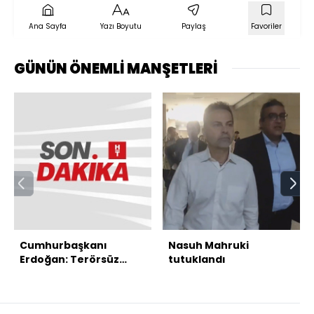
Ana Sayfa
Yazı Boyutu
Paylaş
Favoriler
GÜNÜN ÖNEMLİ MANŞETLERİ
Cumhurbaşkanı
Nasuh Mahruki
Erdoğan: Terörsüz
tutuklandı
Türkiye hedefine az
kaldı