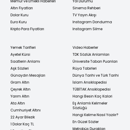
Memur ve Emekli Haberleri
Yol Durumu
Altın Fiyatları
Sinema Rehberi
Dolar Kuru
TV Yayın Akışı
Euro Kuru
Instagram Dondurma
Kripto Para Fiyatları
Instagram Silme
Yemek Tarifleri
Video Haberler
Ayetel Kürsi
TDK Sözlük Anlamları
Saatlerin Anlamı
Üniversite Taban Puanları
Aşk Sözleri
Rüya Tabirleri
Günaydın Mesajları
Dünya Tarihi ve Türk Tarihi
Gram Altın
İslam Ansiklopedisi
Çeyrek Altın
TÜBİTAK Ansiklopedisi
Yarım Altın
Hangi Besin Kaç Kalori
Ata Altın
Eş Anlamlı Kelimeler
Sözlüğü
Cumhuriyet Altını
Hangi Kelime Nasıl Yazılır?
22 Ayar Bilezik
En Güzel Sözler
1 Dolar Kaç TL
Metrobüs Durakları