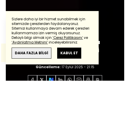
Sizlere daha iyi bir hizmet sunabilmek için
sitemizde çerezlerden faydalanıyoruz.
Güntay Şimşek
Sitemizi kullanmaya devam ederek çerezleri
Powered by
Translate
kullanmamıza izin vermiş oluyorsunuz.
Detaylı bilgi almak için
‘Çerez Politikasını’
ve
İGA'dan Çin'i İstanbul'a
‘Aydınlatma Metnini’
inceleyebilirsiniz.
Bu çeviride
Google Translete
kullanılmıştır.
yakınlaştırma hamlesi
Anlam ve çeviri hatalarından
haberturk.com
DAHA FAZLA BİLGİ
KABUL ET
sorumlu değildir.
Giriş:
17 Eylül 2025 - 16:05
Güncelleme:
17 Eylül 2025 - 21:15
Anasayfa
Özel İçerikler
Güntay Şimşek
İGA'dan
Çin'i İstanbul'a yakınlaştırma hamlesi
Yıllar sonra yaptığım uzun tatil sonrası işe
dönüşümü Çin seyahatiyle gerçekleştirdim.