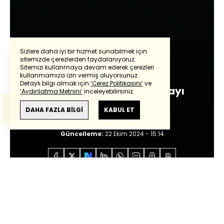
Sizlere daha iyi bir hizmet sunabilmek için
sitemizde çerezlerden faydalanıyoruz.
Kadir Kaymakçı
Sitemizi kullanmaya devam ederek çerezleri
Powered by
Translate
kullanmamıza izin vermiş oluyorsunuz.
Detaylı bilgi almak için
‘Çerez Politikasını’
ve
Yemek resimlerine bakmayı
‘Aydınlatma Metnini’
inceleyebilirsiniz.
Bu çeviride
Google Translete
kullanılmıştır.
neden seviyoruz?
Anlam ve çeviri hatalarından
haberturk.com
DAHA FAZLA BİLGİ
KABUL ET
sorumlu değildir.
Giriş:
22 Ekim 2024 - 15:12
Güncelleme:
22 Ekim 2024 - 15:14
Anasayfa
Özel İçerikler
Kadir Kaymakçı
Yemek
resimlerine bakmayı neden seviyoruz?