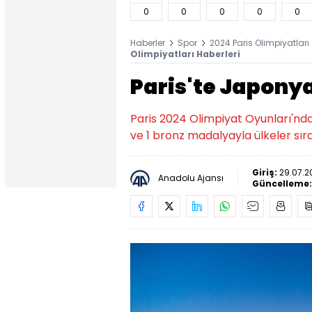
0
0
0
0
0
Haberler
Spor
2024 Paris Olimpiyatları
Olimpiyatları Haberleri
Paris'te Japonya
Paris 2024 Olimpiyat Oyunları'nda
ve 1 bronz madalyayla ülkeler sı
Giriş:
29.07.2
Anadolu Ajansı
Güncelleme