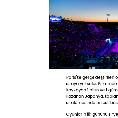
Paris'te gerçekleştirilen 
sıraya yükseldi. Eskrimde 1
kaykayda 1 altın ve 1 g
kazanan Japonya, toplamd
sıralamasında en üst ba
Oyunların ilk gününü zir