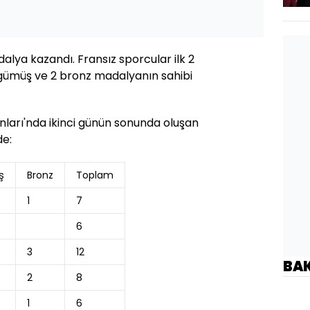
dalya kazandı. Fransız sporcular ilk 2
 gümüş ve 2 bronz madalyanın sahibi
nları'nda ikinci günün sonunda oluşan
de:
ş
Bronz
Toplam
1
7
6
3
12
BA
2
8
1
6