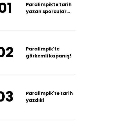
01
Paralimpikte tarih
yazan sporcular
yurda döndü!
02
Paralimpik'te
görkemli kapanış!
03
Paralimpik'te tarih
yazdık!