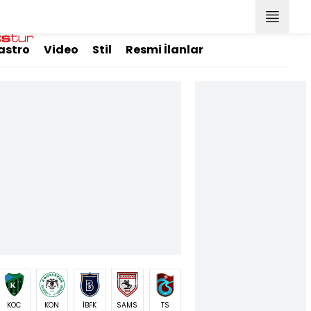
astro
Video
Stil
Resmi İlanlar
KOC
KON
İBFK
SAMS
TS