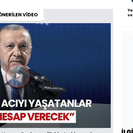
Ye
ÖNERİLEN VİDEO
ve
Videoyu
Oynat
İLG