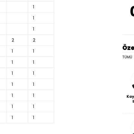
1
1
1
2
2
Öze
1
1
TÜMÜ
1
1
1
1
1
1
1
1
Kay
De
1
1
haf
a
1
1
bl