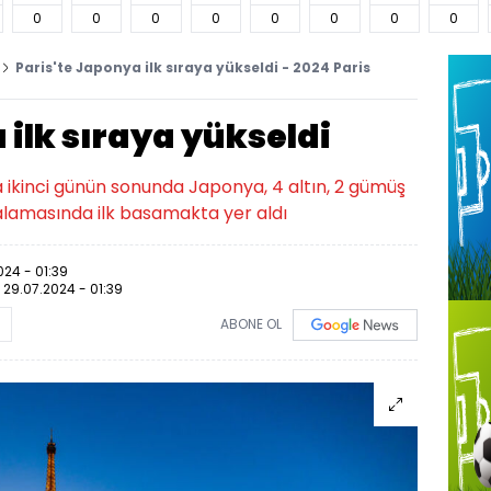
0
0
0
0
0
0
0
0
Paris'te Japonya ilk sıraya yükseldi - 2024 Paris
 ilk sıraya yükseldi
 ikinci günün sonunda Japonya, 4 altın, 2 gümüş
ralamasında ilk basamakta yer aldı
024 - 01:39
:
29.07.2024 - 01:39
ABONE OL