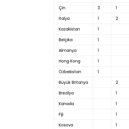
Çin
3
1
İtalya
1
2
Kazakistan
1
Belçika
1
Almanya
1
Hong Kong
1
Özbekistan
1
Büyük Britanya
2
Brezilya
1
Kanada
1
Fiji
1
Kosova
1