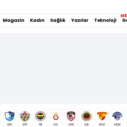
Magazin
Kadın
Sağlık
Yazılar
Teknoloji
G
EFK
EYP
FB
GS
GFK
GB
GÖZ
KSM