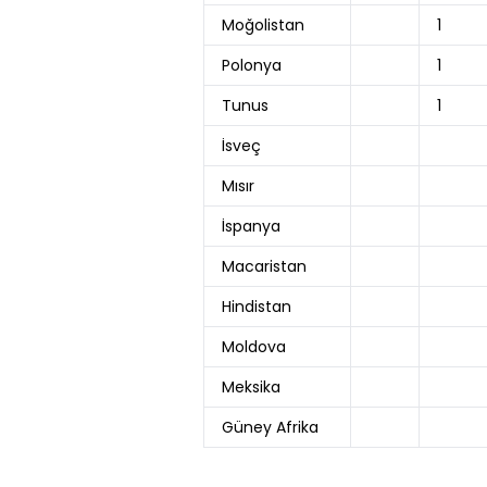
Moğolistan
1
Polonya
1
Tunus
1
İsveç
Mısır
İspanya
Macaristan
Hindistan
Moldova
Meksika
Güney Afrika