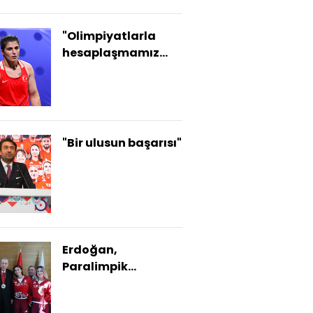
"Olimpiyatlarla
hesaplaşmamız
gerekiyor"
"Bir ulusun başarısı"
Erdoğan,
Paralimpik
sporcuları kabul
etti