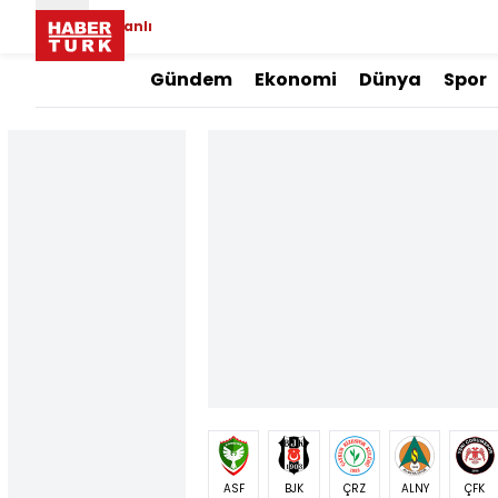
Canlı
Gündem
Ekonomi
Dünya
Spor
ASF
BJK
ÇRZ
ALNY
ÇFK