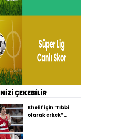
İNİZİ ÇEKEBİLİR
Khelif için ‘Tıbbi
olarak erkek”
iddiası!