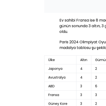
Ev sahibi Fransa ise 8 ma
günün sonunda 3 altın, 3
oldu.
Paris 2024 Olimpiyat Oyu
madalya tablosu şu şekil
Ülke
Altın
Gümü
Japonya
4
2
Avustralya
4
2
ABD
3
6
Fransa
3
3
Güney Kore
3
2