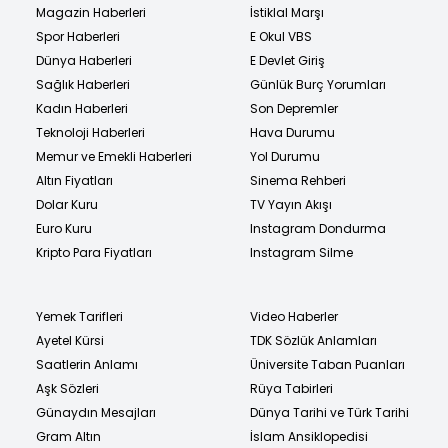
Magazin Haberleri
İstiklal Marşı
Spor Haberleri
E Okul VBS
Dünya Haberleri
E Devlet Giriş
Sağlık Haberleri
Günlük Burç Yorumları
Kadın Haberleri
Son Depremler
Teknoloji Haberleri
Hava Durumu
Memur ve Emekli Haberleri
Yol Durumu
Altın Fiyatları
Sinema Rehberi
Dolar Kuru
TV Yayın Akışı
Euro Kuru
Instagram Dondurma
Kripto Para Fiyatları
Instagram Silme
Yemek Tarifleri
Video Haberler
Ayetel Kürsi
TDK Sözlük Anlamları
Saatlerin Anlamı
Üniversite Taban Puanları
Aşk Sözleri
Rüya Tabirleri
Günaydın Mesajları
Dünya Tarihi ve Türk Tarihi
Gram Altın
İslam Ansiklopedisi