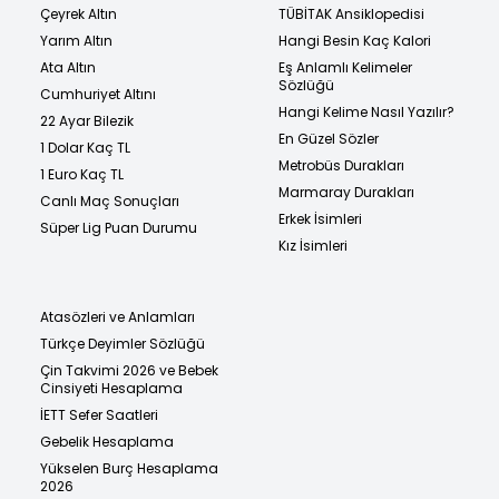
Çeyrek Altın
TÜBİTAK Ansiklopedisi
Yarım Altın
Hangi Besin Kaç Kalori
Ata Altın
Eş Anlamlı Kelimeler
Sözlüğü
Cumhuriyet Altını
Hangi Kelime Nasıl Yazılır?
22 Ayar Bilezik
En Güzel Sözler
1 Dolar Kaç TL
Metrobüs Durakları
1 Euro Kaç TL
Marmaray Durakları
Canlı Maç Sonuçları
Erkek İsimleri
Süper Lig Puan Durumu
Kız İsimleri
Atasözleri ve Anlamları
Türkçe Deyimler Sözlüğü
Çin Takvimi 2026 ve Bebek
Cinsiyeti Hesaplama
İETT Sefer Saatleri
Gebelik Hesaplama
Yükselen Burç Hesaplama
2026