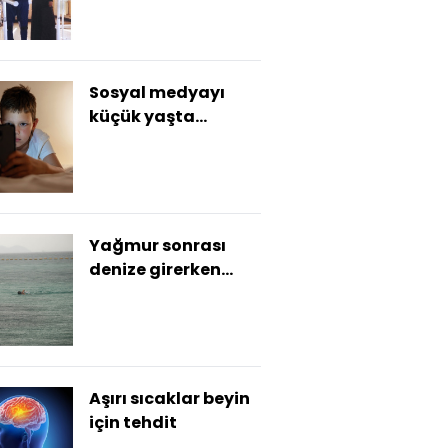
Sosyal medyayı
küçük yaşta
kullananların
notları daha düşük
Yağmur sonrası
denize girerken
dikkat!
Aşırı sıcaklar beyin
için tehdit