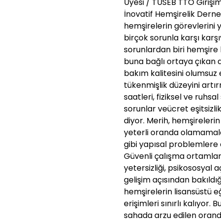
Üyesi / TÜSEB TTO Girişi
İnovatif Hemşirelik Derne
hemşirelerin görevlerini 
birçok sorunla karşı karşıy
sorunlardan biri hemşire 
buna bağlı ortaya çıkan aş
bakım kalitesini olumsuz
tükenmişlik düzeyini artı
saatleri, fiziksel ve ruhs
sorunlar veücret eşitsizl
diyor. Merih, hemşireleri
yeterli oranda olamamalar
gibi yapısal problemlere 
Güvenli çalışma ortamla
yetersizliği, psikososyal 
gelişim açısından bakıldı
hemşirelerin lisansüstü 
erişimleri sınırlı kalıyor
sahada arzu edilen oranda