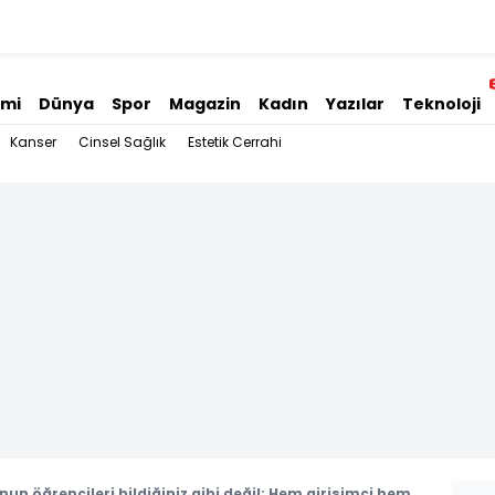
omi
Dünya
Spor
Magazin
Kadın
Yazılar
Teknoloji
Kanser
Cinsel Sağlık
Estetik Cerrahi
un öğrencileri bildiğiniz gibi değil: Hem girişimci hem