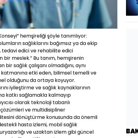
Konseyi” hemşireliği şöyle tanımlıyor:
toplumların sağlıklarını bağımsız ya da ekip
, tedavi edici ve rehabilite edici
n bir meslek.” Bu tanım, hemşirenin
n bir sağlık çalışanı olmadığını, aynı
katmanına etki eden, bilimsel temelli ve
nel olduğunu da ortaya koyuyor.
ını iyileştirme ve sağlık kaynaklarının
ına katkı sağlamakla kalmayıp
yıcısı olarak teknoloji tabanlı
k çözümleri ve multidisipliner
litesini dönüştürme konusunda da önemli
estekli hasta izlemi, mobil sağlık
BA
uryazarlığı ve uzaktan izlem gibi güncel