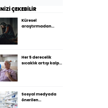
İNİZİ ÇEKEBİLİR
Küresel
araştırmadan
çarpıcı sonuç! Her 6
kadından biri...
Her 5 derecelik
sıcaklık artışı kalp
krizi riskini yüzde 5
artırıyor
Sosyal medyada
önerilen
vitaminlere karşı