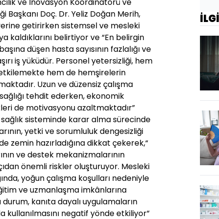
mcilik ve İnovasyon Koordinatörü ve
ği Başkanı Doç. Dr. Yeliz Doğan Merih,
İLG
yerine getirirken sistemsel ve mesleki
a kaldıklarını belirtiyor ve “En belirgin
başına düşen hasta sayısının fazlalığı ve
ırı iş yüküdür. Personel yetersizliği, hem
 etkilemekte hem de hemşirelerin
rmaktadır. Uzun ve düzensiz çalışma
al sağlığı tehdit ederken, ekonomik
ikleri de motivasyonu azaltmaktadır”
n sağlık sisteminde karar alma sürecinde
ının, yetki ve sorumluluk dengesizliği
de zemin hazırladığına dikkat çekerek,“
rının ve destek mekanizmalarının
açıdan önemli riskler oluşturuyor. Mesleki
ğında, yoğun çalışma koşulları nedeniyle
eğitim ve uzmanlaşma imkânlarına
. Bu durum, kanıta dayalı uygulamaların
 kullanılmasını negatif yönde etkiliyor”