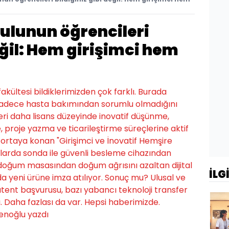
ulunun öğrencileri
eğil: Hem girişimci hem
kültesi bildiklerimizden çok farklı. Burada
 sadece hasta bakımından sorumlu olmadığını
leri daha lisans düzeyinde inovatif düşünme,
 proje yazma ve ticarileştirme süreçlerine aktif
ez ortaya konan "Girişimci ve İnovatif Hemşire
alarda sonda ile güvenli besleme cihazından
doğum masasından doğum ağrısını azaltan dijital
İLG
 yeni ürüne imza atılıyor. Sonuç mu? Ulusal ve
atent başvurusu, bazı yabancı teknoloji transfer
ı. Daha fazlası da var. Hepsi haberimizde.
enoğlu yazdı