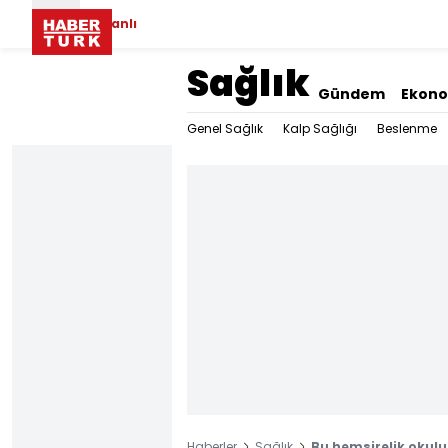
Canlı
Sağlık
Gündem
Ekon
Genel Sağlık
Kalp Sağlığı
Beslenme
Haberler
Sağlık
Bu hemşirelik okulun