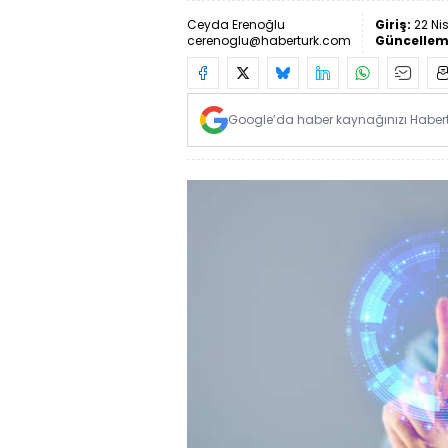
Ceyda Erenoğlu
Giriş:
22 Ni
cerenoglu@haberturk.com
Güncellem
Google’da haber kaynağınızı Habertü