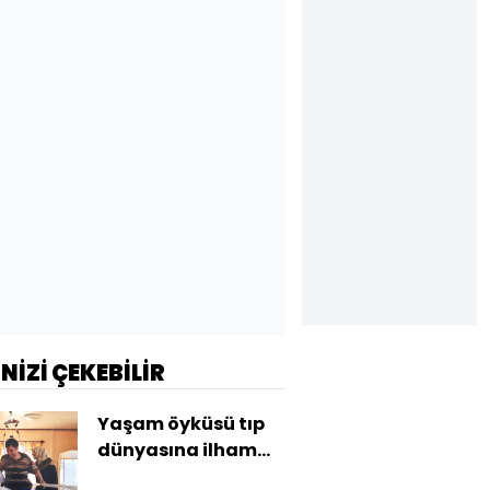
İNİZİ ÇEKEBİLİR
Yaşam öyküsü tıp
dünyasına ilham
oldu