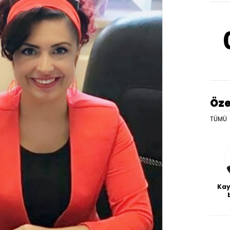
Öze
TÜMÜ
Kay
De
haf
a
bl