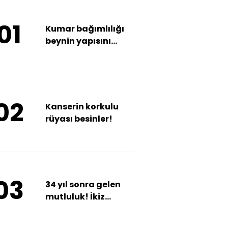
01
Kumar bağımlılığı
beynin yapısını
bozuyor
02
Kanserin korkulu
rüyası besinler!
03
34 yıl sonra gelen
mutluluk! İkiz
kızlarıyla
Anıtkabir'i ziyaret