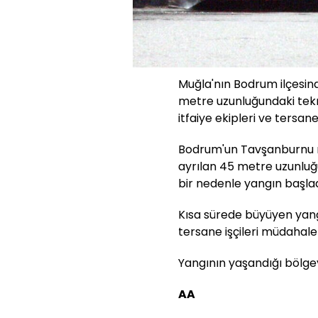
Muğla'nın Bodrum ilçesin
metre uzunluğundaki tek
itfaiye ekipleri ve tersan
Bodrum'un Tavşanburnu m
ayrılan 45 metre uzunlu
bir nedenle yangın başlad
Kısa sürede büyüyen yangı
tersane işçileri müdahale
Yangının yaşandığı bölgey
AA