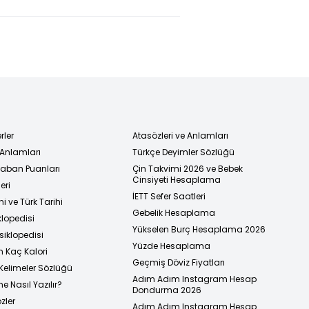
rler
Atasözleri ve Anlamları
 Anlamları
Türkçe Deyimler Sözlüğü
 Taban Puanları
Çin Takvimi 2026 ve Bebek
Cinsiyeti Hesaplama
eri
İETT Sefer Saatleri
i ve Türk Tarihi
Gebelik Hesaplama
klopedisi
Yükselen Burç Hesaplama 2026
siklopedisi
Yüzde Hesaplama
n Kaç Kalori
Geçmiş Döviz Fiyatları
Kelimeler Sözlüğü
Adım Adım Instagram Hesap
e Nasıl Yazılır?
Dondurma 2026
zler
Adım Adım Instagram Hesap