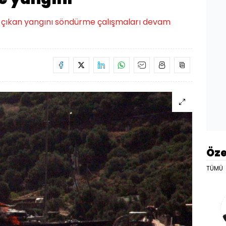
 çıkan yangını söndürme çalışmaları devam
Öze
TÜMÜ