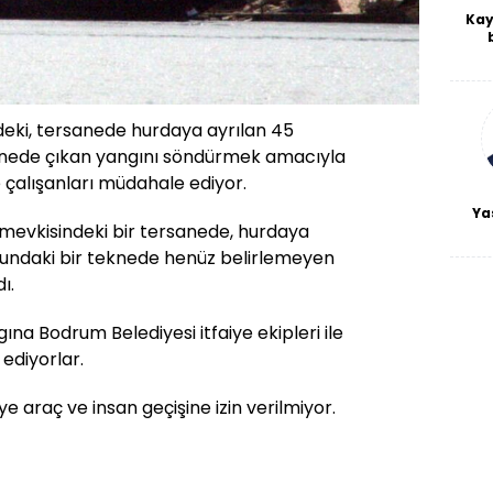
Kay
De
haf
a
bl
deki, tersanede hurdaya ayrılan 45
nede çıkan yangını söndürmek amacıyla
e çalışanları müdahale ediyor.
Ya
evkisindeki bir tersanede, hurdaya
ğundaki bir teknede henüz belirlemeyen
ı.
na Bodrum Belediyesi itfaiye ekipleri ile
 ediyorlar.
e araç ve insan geçişine izin verilmiyor.