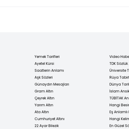
Yemek Tarifleri
Video Habe
Ayetel Kürsi
TDK Sözlük
i
Saatlerin Anlamı
Üniversite
Aşk Sözleri
Rüya Tabirl
Günaydın Mesajları
Dünya Tarih
Gram Altın
İslam Ansi
Çeyrek Altın
TÜBİTAK An
Yarım Altın
Hangi Besi
Ata Altın
Eş Anlamlı 
Cumhuriyet Altını
Hangi Kelim
22 Ayar Bilezik
En Güzel Sö