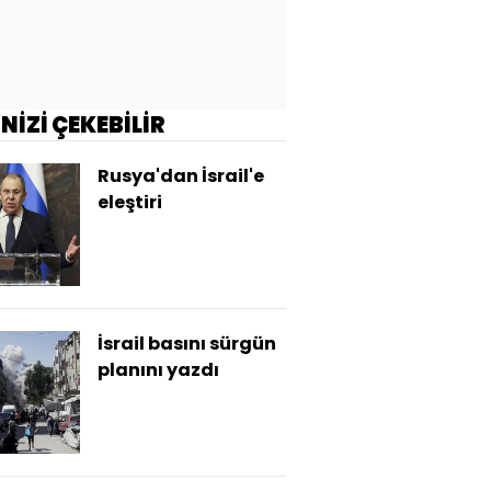
İNİZİ ÇEKEBİLİR
Rusya'dan İsrail'e
eleştiri
İsrail basını sürgün
planını yazdı