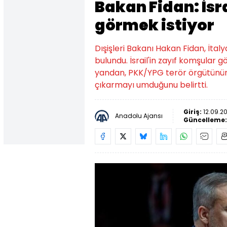
Bakan Fidan: İsr
görmek istiyor
Dışişleri Bakanı Hakan Fidan, İtal
bulundu. İsrail'in zayıf komşular 
yandan, PKK/YPG terör örgütünün İs
çıkarmayı umduğunu belirtti.
Giriş:
12.09.2
Anadolu Ajansı
Güncelleme