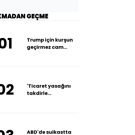
KMADAN GEÇME
01
Trump için kurşun
geçirmez cam
önlemi
02
'Ticaret yasağını
takdirle
karşılıyoruz'
ABD'de suikastta