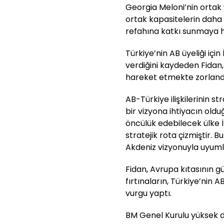
Georgia Meloni’nin ortak 
ortak kapasitelerin daha d
refahına katkı sunmaya haz
Türkiye’nin AB üyeliği için
verdiğini kaydeden Fidan,
hareket etmekte zorlandığ
AB-Türkiye ilişkilerinin s
bir vizyona ihtiyacın old
öncülük edebilecek ülke İt
stratejik rota çizmiştir. B
Akdeniz vizyonuyla uyumlu
Fidan, Avrupa kıtasının g
fırtınaların, Türkiye’nin
vurgu yaptı.
BM Genel Kurulu yüksek 