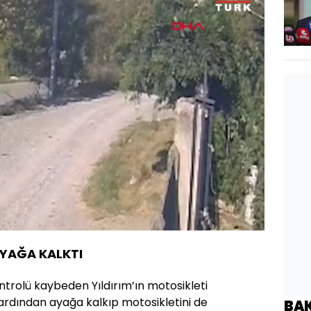
di
:
%
Oynatma
Hızı
YAĞA KALKTI
trolü kaybeden Yıldırım’ın motosikleti
n ardından ayağa kalkıp motosikletini de
BA