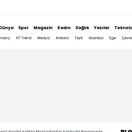
Dünya
Spor
Magazin
Kadın
Sağlık
Yazılar
Teknolo
İnanç
HT Trend
Medya
Ankara
Teyit
İstanbul
Ege
Çevre
ptı! Ayağa kalktı! Motosikletini kaldırdı! Hastanede