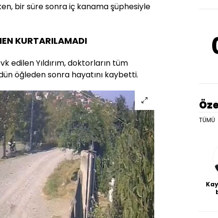
ken, bir süre sonra iç kanama şüphesiyle
EN KURTARILAMADI
k edilen Yıldırım, doktorların tüm
ün öğleden sonra hayatını kaybetti.
Öze
TÜMÜ
Kay
De
haf
a