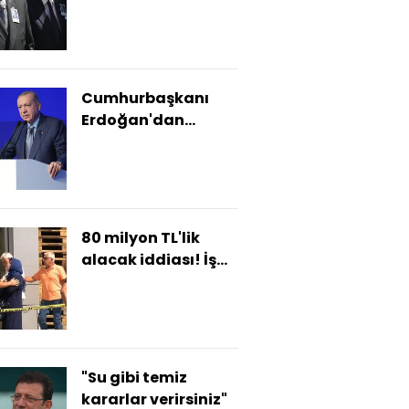
etmeli"
Cumhurbaşkanı
Erdoğan'dan
açıklamalar
80 milyon TL'lik
alacak iddiası! İş
insanını öldürüp
canına kıydı!
"Su gibi temiz
kararlar verirsiniz"