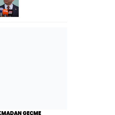
KMADAN GEÇME