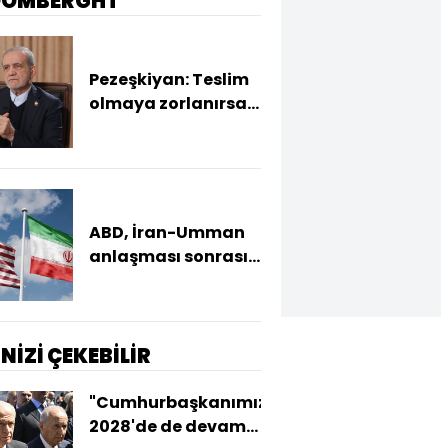
OOMBERGHT
Pezeşkiyan: Teslim
olmaya zorlanırsak
savaşırız, boyun
eğmeyiz
ABD, İran-Umman
anlaşması sonrası
ablukayı
kaldıracak
İNİZİ ÇEKEBİLİR
"Cumhurbaşkanımız
2028'de de devam