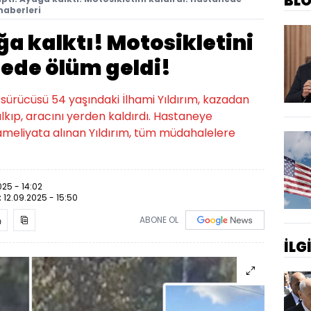
BL
haberleri
a kalktı! Motosikletini
nede ölüm geldi!
 sürücüsü 54 yaşındaki İlhami Yıldırım, kazadan
alkıp, aracını yerden kaldırdı. Hastaneye
ameliyata alınan Yıldırım, tüm müdahalelere
025 - 14:02
:
12.09.2025 - 15:50
ABONE OL
İLG