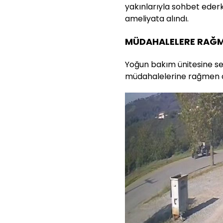
yakınlarıyla sohbet eder
ameliyata alındı.
MÜDAHALELERE RAĞM
Yoğun bakım ünitesine sev
müdahalelerine rağmen d