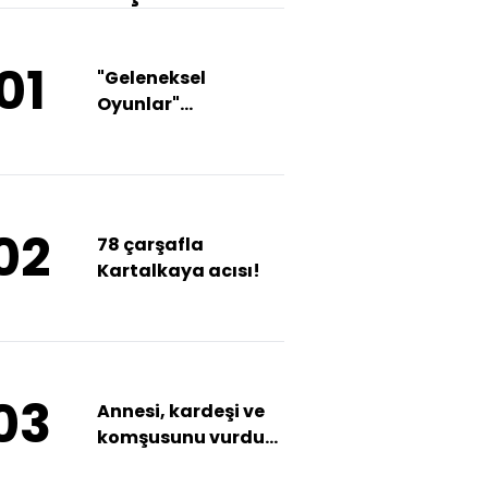
01
"Geleneksel
Oyunlar"
Erzincan'da
02
78 çarşafla
Kartalkaya acısı!
03
Annesi, kardeşi ve
komşusunu vurdu!
Acı haber geldi!