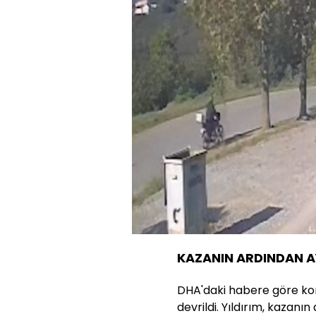
Yüklen
67.20
Sesi
Aç
KAZANIN ARDINDAN A
DHA'daki habere göre kon
devrildi. Yıldırım, kazanı