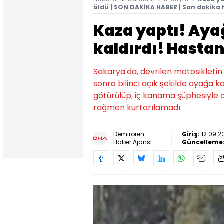
öldü | SON DAKİKA HABER | Son dakika 
Kaza yaptı! Ayağ
kaldırdı! Hasta
Sakarya'da, devrilen motosikletin
sonra bilinci açık şekilde ayağa k
götürülüp, iç kanama şüphesiyle 
rağmen kurtarılamadı
Demirören
Giriş:
12.09.2
Haber Ajansı
Güncelleme