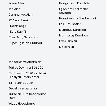
Yarım Altın
Hangi Besin Kaç Kalori
Ata Altın
Eş Anlamlı Kelimeler
Sözlüğü
Cumhuriyet Altını
Hangi Kelime Nasıl Yazılır?
22 Ayar Bilezik
En Güzel Sözler
1 Dolar Kaç TL
Metrobüs Durakları
1 Euro Kaç TL
Marmaray Durakları
Canlı Maç Sonuçları
Erkek İsimleri
Süper Lig Puan Durumu
Kız İsimleri
Atasözleri ve Anlamları
Türkçe Deyimler Sözlüğü
Çin Takvimi 2026 ve Bebek
Cinsiyeti Hesaplama
İETT Sefer Saatleri
Gebelik Hesaplama
Yükselen Burç Hesaplama
2026
Yüzde Hesaplama