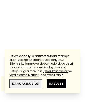
Sizlere daha iyi bir hizmet sunabilmek için
sitemizde çerezlerden faydalanıyoruz.
Sitemizi kullanmaya devam ederek çerezleri
Powered by
Translate
kullanmamıza izin vermiş oluyorsunuz.
Detaylı bilgi almak için
‘Çerez Politikasını’
ve
‘Aydınlatma Metnini’
inceleyebilirsiniz.
Bu çeviride
Google Translete
kullanılmıştır.
Anlam ve çeviri hatalarından
haberturk.com
DAHA FAZLA BİLGİ
KABUL ET
sorumlu değildir.