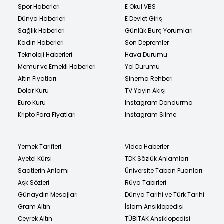
Spor Haberleri
E Okul VBS
Dünya Haberleri
E Devlet Giriş
Sağlık Haberleri
Günlük Burç Yorumları
Kadın Haberleri
Son Depremler
Teknoloji Haberleri
Hava Durumu
Memur ve Emekli Haberleri
Yol Durumu
Altın Fiyatları
Sinema Rehberi
Dolar Kuru
TV Yayın Akışı
Euro Kuru
Instagram Dondurma
Kripto Para Fiyatları
Instagram Silme
Yemek Tarifleri
Video Haberler
Ayetel Kürsi
TDK Sözlük Anlamları
Saatlerin Anlamı
Üniversite Taban Puanları
Aşk Sözleri
Rüya Tabirleri
Günaydın Mesajları
Dünya Tarihi ve Türk Tarihi
Gram Altın
İslam Ansiklopedisi
Çeyrek Altın
TÜBİTAK Ansiklopedisi