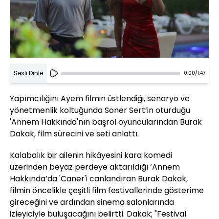
Sesli Dinle
0:00
/
1:47
Yapımcılığını Ayem filmin üstlendiği, senaryo ve
yönetmenlik koltuğunda Soner Sert‘in oturduğu
'Annem Hakkında'nın başrol oyuncularından Burak
Dakak, film sürecini ve seti anlattı.
Kalabalık bir ailenin hikâyesini kara komedi
üzerinden beyaz perdeye aktarıldığı ‘Annem
Hakkında’da 'Caner'i canlandıran Burak Dakak,
filmin öncelikle çeşitli film festivallerinde gösterime
gireceğini ve ardından sinema salonlarında
izleyiciyle buluşacağını belirtti. Dakak; "Festival