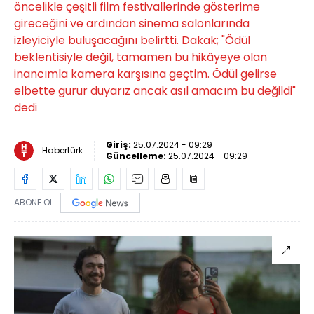
öncelikle çeşitli film festivallerinde gösterime
gireceğini ve ardından sinema salonlarında
izleyiciyle buluşacağını belirtti. Dakak; "Ödül
beklentisiyle değil, tamamen bu hikâyeye olan
inancımla kamera karşısına geçtim. Ödül gelirse
elbette gurur duyarız ancak asıl amacım bu değildi"
dedi
Giriş:
25.07.2024 - 09:29
Habertürk
Güncelleme:
25.07.2024 - 09:29
ABONE OL