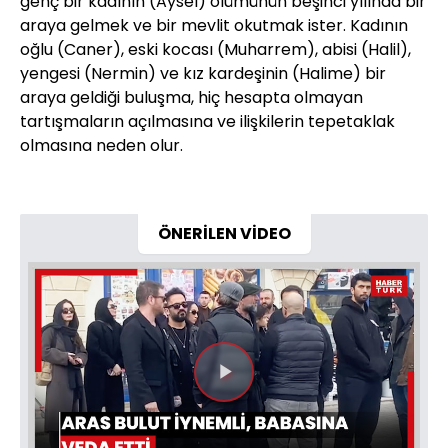
genç bir kadının (Aysel) ölümünün beşinci yılında bir
araya gelmek ve bir mevlit okutmak ister. Kadının
oğlu (Caner), eski kocası (Muharrem), abisi (Halil),
yengesi (Nermin) ve kız kardeşinin (Halime) bir
araya geldiği buluşma, hiç hesapta olmayan
tartışmaların açılmasına ve ilişkilerin tepetaklak
olmasına neden olur.
ÖNERİLEN VİDEO
Videoyu
Oynat