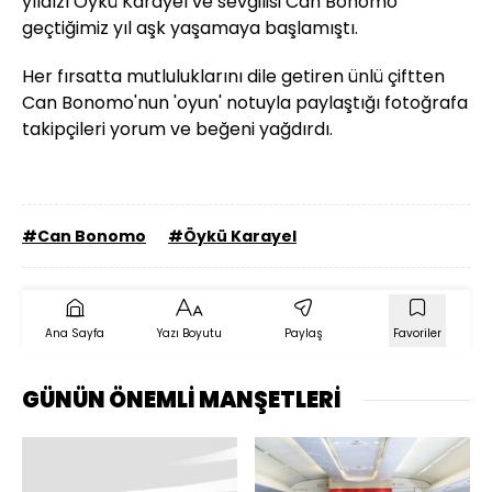
yıldızı Öykü Karayel ve sevgilisi Can Bonomo
geçtiğimiz yıl aşk yaşamaya başlamıştı.
Her fırsatta mutluluklarını dile getiren ünlü çiftten
Can Bonomo'nun 'oyun' notuyla paylaştığı fotoğrafa
takipçileri yorum ve beğeni yağdırdı.
#Can Bonomo
#Öykü Karayel
Ana Sayfa
Yazı Boyutu
Paylaş
Favoriler
GÜNÜN ÖNEMLİ MANŞETLERİ