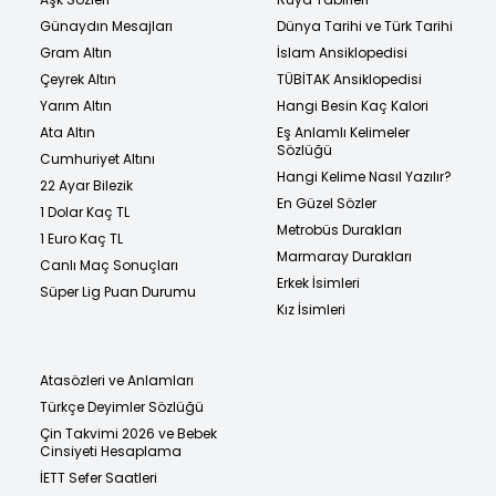
Günaydın Mesajları
Dünya Tarihi ve Türk Tarihi
Gram Altın
İslam Ansiklopedisi
Çeyrek Altın
TÜBİTAK Ansiklopedisi
Yarım Altın
Hangi Besin Kaç Kalori
Ata Altın
Eş Anlamlı Kelimeler
Sözlüğü
Cumhuriyet Altını
Hangi Kelime Nasıl Yazılır?
22 Ayar Bilezik
En Güzel Sözler
1 Dolar Kaç TL
Metrobüs Durakları
1 Euro Kaç TL
Marmaray Durakları
Canlı Maç Sonuçları
Erkek İsimleri
Süper Lig Puan Durumu
Kız İsimleri
Atasözleri ve Anlamları
Türkçe Deyimler Sözlüğü
Çin Takvimi 2026 ve Bebek
Cinsiyeti Hesaplama
İETT Sefer Saatleri