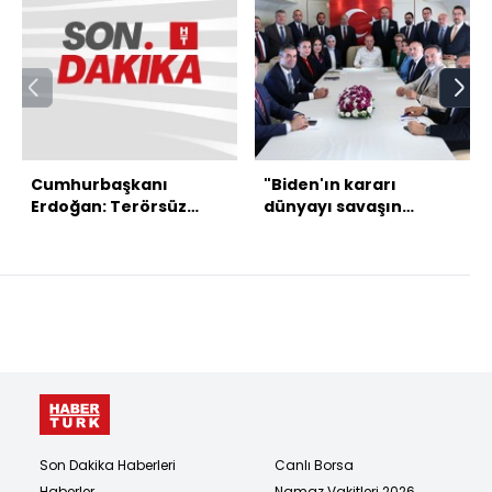
Cumhurbaşkanı
"Biden'ın kararı
Erdoğan: Terörsüz
dünyayı savaşın
Türkiye hedefine az
eşiğine getirebilir"
kaldı
Son Dakika Haberleri
Canlı Borsa
Haberler
Namaz Vakitleri 2026