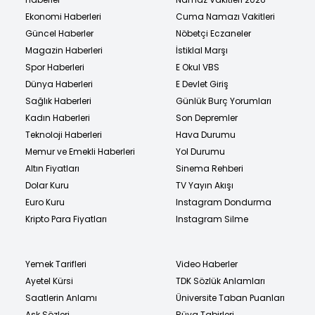
Ekonomi Haberleri
Cuma Namazı Vakitleri
Güncel Haberler
Nöbetçi Eczaneler
Magazin Haberleri
İstiklal Marşı
Spor Haberleri
E Okul VBS
Dünya Haberleri
E Devlet Giriş
Sağlık Haberleri
Günlük Burç Yorumları
Kadın Haberleri
Son Depremler
Teknoloji Haberleri
Hava Durumu
Memur ve Emekli Haberleri
Yol Durumu
Altın Fiyatları
Sinema Rehberi
Dolar Kuru
TV Yayın Akışı
Euro Kuru
Instagram Dondurma
Kripto Para Fiyatları
Instagram Silme
Yemek Tarifleri
Video Haberler
Ayetel Kürsi
TDK Sözlük Anlamları
Saatlerin Anlamı
Üniversite Taban Puanları
Aşk Sözleri
Rüya Tabirleri