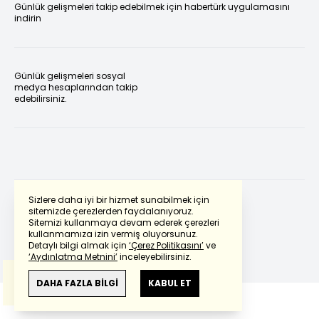
Günlük gelişmeleri takip edebilmek için habertürk uygulamasını
indirin
Günlük gelişmeleri sosyal
medya hesaplarından takip
edebilirsiniz.
Sizlere daha iyi bir hizmet sunabilmek için
sitemizde çerezlerden faydalanıyoruz.
Sitemizi kullanmaya devam ederek çerezleri
Powered by
Translate
kullanmamıza izin vermiş oluyorsunuz.
Detaylı bilgi almak için
‘Çerez Politikasını’
ve
‘Aydınlatma Metnini’
inceleyebilirsiniz.
Bu çeviride
Google Translete
kullanılmıştır.
Anlam ve çeviri hatalarından
haberturk.com
DAHA FAZLA BİLGİ
KABUL ET
sorumlu değildir.