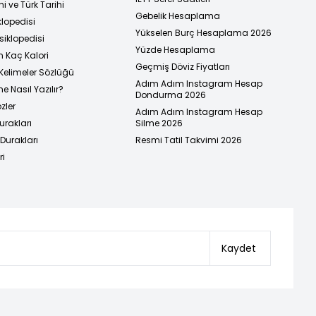
i ve Türk Tarihi
Gebelik Hesaplama
klopedisi
Yükselen Burç Hesaplama 2026
siklopedisi
Yüzde Hesaplama
n Kaç Kalori
Geçmiş Döviz Fiyatları
Kelimeler Sözlüğü
Adım Adım Instagram Hesap
e Nasıl Yazılır?
Dondurma 2026
zler
Adım Adım Instagram Hesap
urakları
Silme 2026
urakları
Resmi Tatil Takvimi 2026
ri
Kaydet