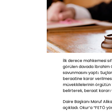
İlk derece mahkemesi sıfa
görülen davada İbrahim O
savunmasını yaptı. Suçlam
beraatine karar verilmesi
müvekkilelerinin örgütün 
belirterek, beraat kararı v
Daire Başkanı Maruf Alika
açıkladı. Okur’a “FETÖ yö