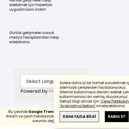
Günlük gelişmeleri takip
edebilmek için habertürk
uygulamasını indirin
Günlük gelişmeleri sosyal
medya hesaplarından takip
edebilirsiniz.
Sizlere daha iyi bir hizmet sunabilmek i
sitemizde çerezlerden faydalanıyoruz.
Powered by
Translate
Sitemizi kullanmaya devam ederek çere
kullanmamıza izin vermiş oluyorsunuz.
Detaylı bilgi almak için
‘Çerez Politikasını
‘Aydınlatma Metnini’
inceleyebilirsiniz.
Bu çeviride
Google Translete
kullanılmıştır.
Anlam ve çeviri hatalarından
haberturk.com
DAHA FAZLA BİLGİ
KABUL ET
sorumlu değildir.