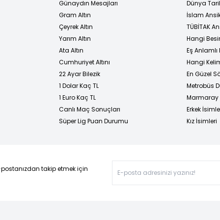
Günaydın Mesajları
Dünya Tarih
Gram Altın
İslam Ansi
Çeyrek Altın
TÜBİTAK An
Yarım Altın
Hangi Besi
Ata Altın
Eş Anlamlı 
Cumhuriyet Altını
Hangi Kelim
22 Ayar Bilezik
En Güzel Sö
1 Dolar Kaç TL
Metrobüs D
1 Euro Kaç TL
Marmaray D
Canlı Maç Sonuçları
Erkek İsimle
Süper Lig Puan Durumu
Kız İsimleri
-postanızdan takip etmek için