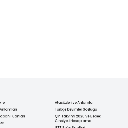
inping,
Özel
Marmara
drich
okullara
üşüyecek!
 ile
fiyat
üştü
incelemesi
rler
Atasözleri ve Anlamları
 Anlamları
Türkçe Deyimler Sözlüğü
 Taban Puanları
Çin Takvimi 2026 ve Bebek
Cinsiyeti Hesaplama
eri
İETT Sefer Saatleri