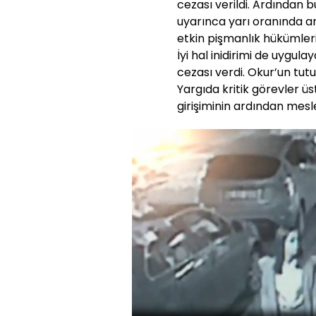
cezası verildi. Ardından
uyarınca yarı oranında art
etkin pişmanlık hükümlerin
İyi hal inidirimi de uygul
cezası verdi. Okur’un tutu
Yargıda kritik görevler 
girişiminin ardından mesle