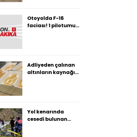
Otoyolda F-16
faciası! 1 pilotumuz
şehit!
Adliyeden çalınan
altınların kaynağı
ortaya çıktı
Yol kenarında
cesedi bulunan
kadının eşi
gözaltında