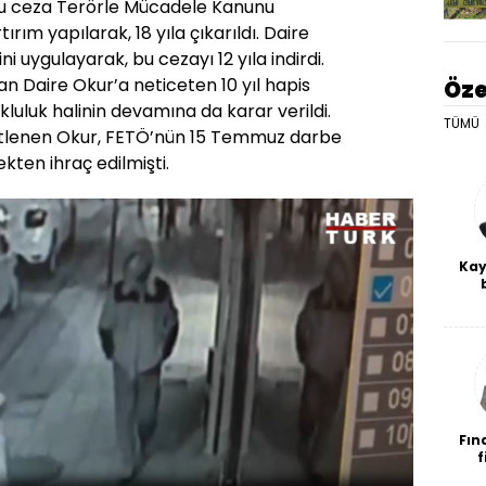
 bu ceza Terörle Mücadele Kanunu
ırım yapılarak, 18 yıla çıkarıldı. Daire
i uygulayarak, bu cezayı 12 yıla indirdi.
ayan Daire Okur’a neticeten 10 yıl hapis
Öze
kluluk halinin devamına da karar verildi.
TÜMÜ
üstlenen Okur, FETÖ’nün 15 Temmuz darbe
kten ihraç edilmişti.
Kay
De
haf
a
bl
Fın
f