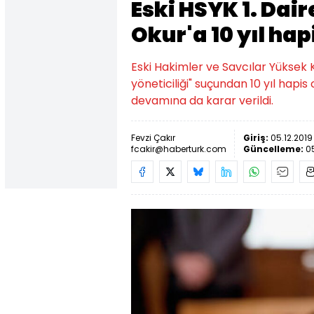
Eski HSYK 1. Dai
Okur'a 10 yıl hap
Eski Hakimler ve Savcılar Yüksek 
yöneticiliği" suçundan 10 yıl hapis 
devamına da karar verildi.
Fevzi Çakır
Giriş:
05.12.2019
fcakir@haberturk.com
Güncelleme:
05