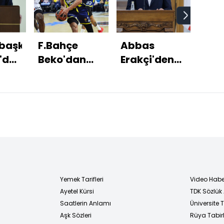
başkanı
F.Bahçe
Abbas
Şi C
'dan
Beko'dan
Erakçi'den
Frie
alar
EuroLeague'de
müzakerelere
Merz
8'de 8!
ilişkin
gör
açıklama
Yemek Tarifleri
Video Habe
Ayetel Kürsi
TDK Sözlük
i
Saatlerin Anlamı
Üniversite
Aşk Sözleri
Rüya Tabirl