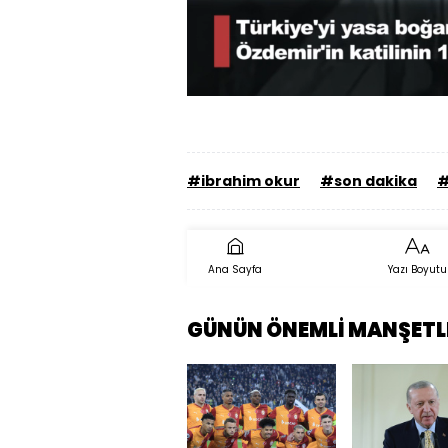
Yüklend
64.78%
Sesi
Aç
#ibrahim okur
#son dakika
#
Ana Sayfa
Yazı Boyutu
GÜNÜN ÖNEMLİ MANŞETL