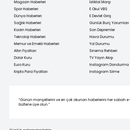
Magazin Haberleri
İstiklal Marşı
Spor Haberleri
E Okul VBS
Dünya Haberleri
E Devlet Giriş
Sağlık Haberleri
Günlük Burç Yorumları
Kadın Haberleri
Son Depremler
Teknoloji Haberleri
Hava Durumu
Memur ve Emekli Haberleri
Yol Durumu
Altın Fiyatları
Sinema Rehberi
Dolar Kuru
TV Yayın Akışı
Euro Kuru
Instagram Dondurma
Kripto Para Fiyatları
Instagram Silme
“Günün manşetlerini ve en çok okunan haberlerini her sabah e
bültene üye olun.”