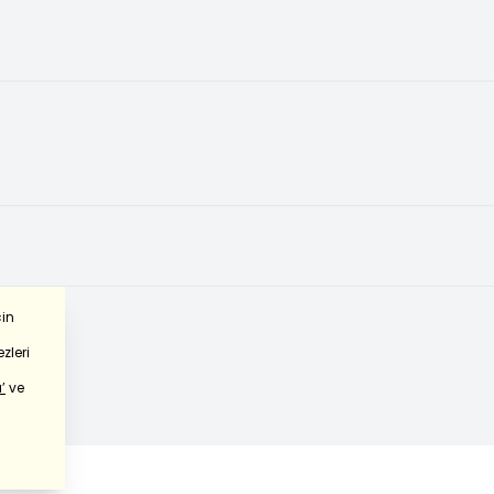
çin
zleri
’
ve