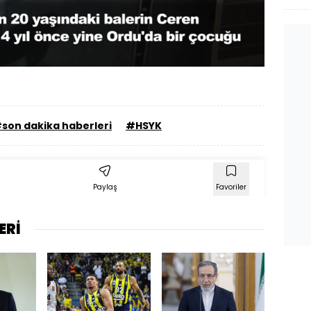
i
:
Oynatma
Hızı
son dakika haberleri
#HSYK
Paylaş
Favoriler
ERİ