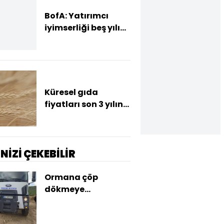
BofA: Yatırımcı
iyimserliği beş yılın
en yüksek
seviyesinde
Küresel gıda
fiyatları son 3 yılın
zirvesine tırmandı
İNİZİ ÇEKEBİLİR
Ormana çöp
dökmeye
soruşturma