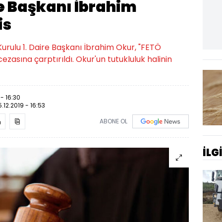
re Başkanı İbrahim
is
Kurulu 1. Daire Başkanı İbrahim Okur, "FETÖ
cezasına çarptırıldı. Okur'un tutukluluk halinin
 - 16:30
.12.2019 - 16:53
ABONE OL
İLG