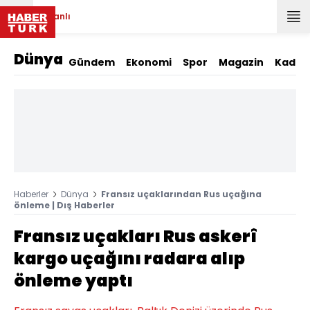
Canlı
Dünya
Gündem
Ekonomi
Spor
Magazin
Kadın
Haberler
Dünya
Fransız uçaklarından Rus uçağına
önleme | Dış Haberler
Fransız uçakları Rus askerî
kargo uçağını radara alıp
önleme yaptı