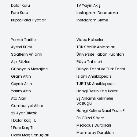
Dolar Kuru
TV Yayın Akışı
Euro Kuru
Instagram Dondurma
Kripto Para Fiyatları
Instagram Silme
Yemek Tarifleri
Video Haberler
Ayetel Kürsi
TDK Sözlük Anlamları
Saatlerin Anlamı
Üniversite Taban Puanları
Aşk Sözleri
Rüya Tabirleri
Günaydın Mesajları
Dünya Tarihi ve Türk Tarihi
Gram Altın
İslam Ansiklopedisi
Çeyrek Altın
TÜBİTAK Ansiklopedisi
Yarım Altın
Hangi Besin Kaç Kalori
Ata Altın
Eş Anlamlı Kelimeler
Sözlüğü
Cumhuriyet Altını
Hangi Kelime Nasıl Yazılır?
22 Ayar Bilezik
En Güzel Sözler
1 Dolar Kaç TL
Metrobüs Durakları
1 Euro Kaç TL
Marmaray Durakları
Canlı Maç Sonuçları