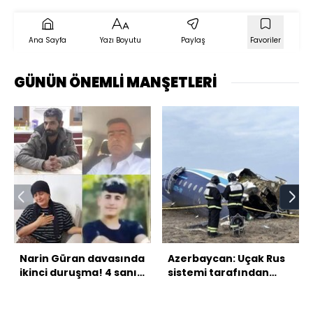
Ana Sayfa
Yazı Boyutu
Paylaş
Favoriler
GÜNÜN ÖNEMLİ MANŞETLERİ
Narin Güran davasında
Azerbaycan: Uçak Rus
ikinci duruşma! 4 sanık
sistemi tarafından
için karar bekleniyor
düşürüldü