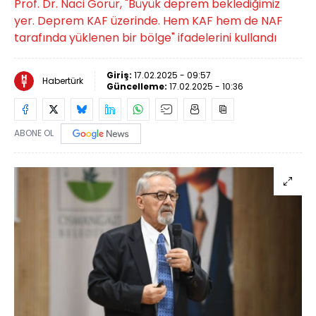
Prof. Dr. Naci Görür, "Büyük deprem beklediğimiz
yer. Deprem KAF üzerinde. Hem KAF hem de NAF
tarafında yüklenen bir bölge" ifadelerini kullandı
Giriş:
17.02.2025 - 09:57
Habertürk
Güncelleme:
17.02.2025 - 10:36
ABONE OL