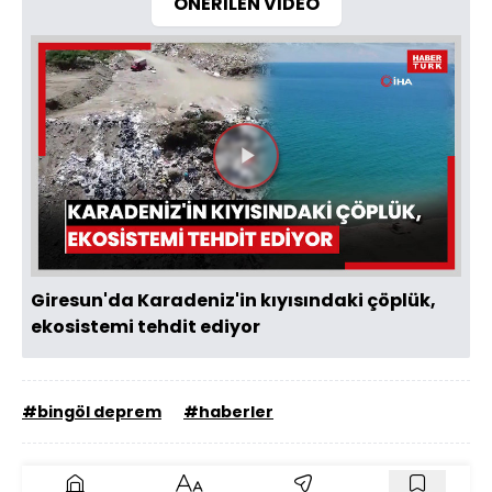
ÖNERİLEN VİDEO
Videoyu
Oynat
Giresun'da Karadeniz'in kıyısındaki çöplük,
ekosistemi tehdit ediyor
#bingöl deprem
#haberler