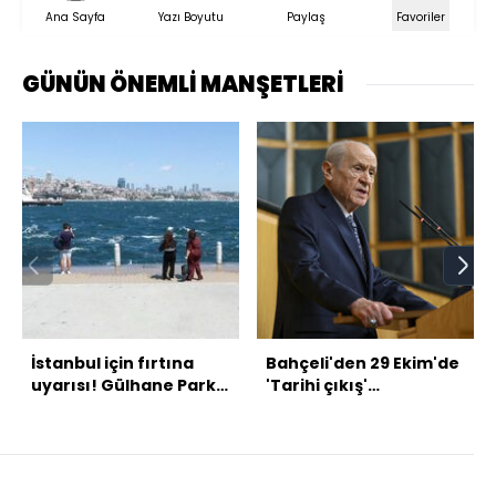
Ana Sayfa
Yazı Boyutu
Paylaş
Favoriler
GÜNÜN ÖNEMLİ MANŞETLERİ
İstanbul için fırtına
Bahçeli'den 29 Ekim'de
uyarısı! Gülhane Parkı
'Tarihi çıkış'
kapatıldı
beklentisi... Terörsüz
Türkiye'den sonra
sırada: Alevi açılımı