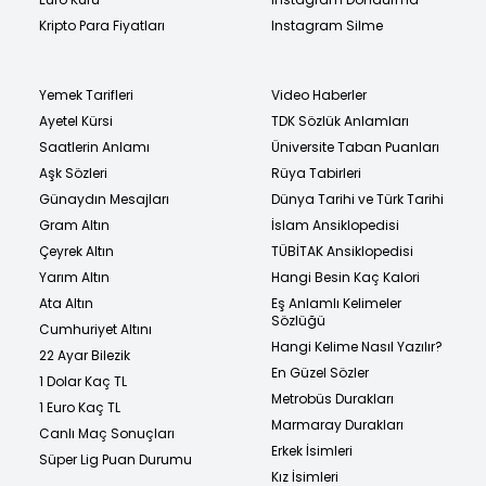
Kripto Para Fiyatları
Instagram Silme
Yemek Tarifleri
Video Haberler
Ayetel Kürsi
TDK Sözlük Anlamları
Saatlerin Anlamı
Üniversite Taban Puanları
Aşk Sözleri
Rüya Tabirleri
Günaydın Mesajları
Dünya Tarihi ve Türk Tarihi
Gram Altın
İslam Ansiklopedisi
Çeyrek Altın
TÜBİTAK Ansiklopedisi
Yarım Altın
Hangi Besin Kaç Kalori
Ata Altın
Eş Anlamlı Kelimeler
Sözlüğü
Cumhuriyet Altını
Hangi Kelime Nasıl Yazılır?
22 Ayar Bilezik
En Güzel Sözler
1 Dolar Kaç TL
Metrobüs Durakları
1 Euro Kaç TL
Marmaray Durakları
Canlı Maç Sonuçları
Erkek İsimleri
Süper Lig Puan Durumu
Kız İsimleri