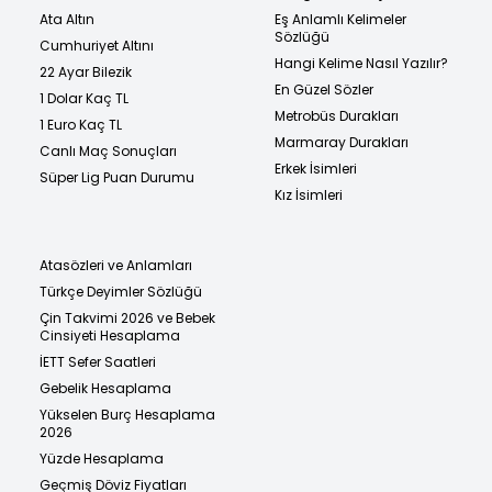
Ata Altın
Eş Anlamlı Kelimeler
Sözlüğü
Cumhuriyet Altını
Hangi Kelime Nasıl Yazılır?
22 Ayar Bilezik
En Güzel Sözler
1 Dolar Kaç TL
Metrobüs Durakları
1 Euro Kaç TL
Marmaray Durakları
Canlı Maç Sonuçları
Erkek İsimleri
Süper Lig Puan Durumu
Kız İsimleri
Atasözleri ve Anlamları
Türkçe Deyimler Sözlüğü
Çin Takvimi 2026 ve Bebek
Cinsiyeti Hesaplama
İETT Sefer Saatleri
Gebelik Hesaplama
Yükselen Burç Hesaplama
2026
Yüzde Hesaplama
Geçmiş Döviz Fiyatları