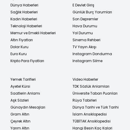
Dünya Haberleri
E Devlet Giriş
Sağlık Haberleri
Günlük Burç Yorumları
Kadın Haberleri
Son Depremler
Teknoloji Haberleri
Hava Durumu
Memur ve Emekli Haberleri
Yol Durumu
Altın Fiyatları
Sinema Rehberi
Dolar Kuru
TV Yayın Akışı
Euro Kuru
Instagram Dondurma
Kripto Para Fiyatları
Instagram Silme
Yemek Tarifleri
Video Haberler
Ayetel Kürsi
TDK Sözlük Anlamları
Saatlerin Anlamı
Üniversite Taban Puanları
Aşk Sözleri
Rüya Tabirleri
Günaydın Mesajları
Dünya Tarihi ve Türk Tarihi
Gram Altın
İslam Ansiklopedisi
Çeyrek Altın
TÜBİTAK Ansiklopedisi
Yarım Altın
Hangi Besin Kaç Kalori