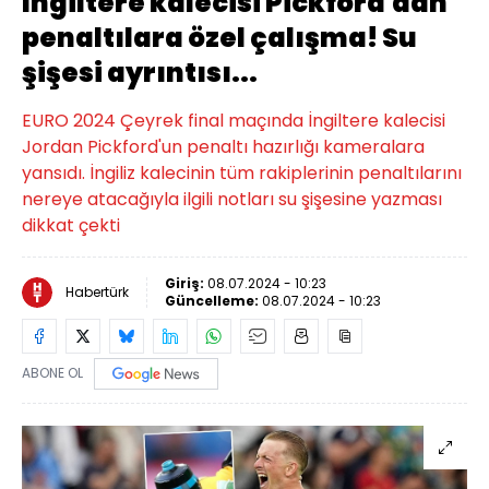
İngiltere kalecisi Pickford'dan
penaltılara özel çalışma! Su
şişesi ayrıntısı...
EURO 2024 Çeyrek final maçında İngiltere kalecisi
Jordan Pickford'un penaltı hazırlığı kameralara
yansıdı. İngiliz kalecinin tüm rakiplerinin penaltılarını
nereye atacağıyla ilgili notları su şişesine yazması
dikkat çekti
Giriş:
08.07.2024 - 10:23
Habertürk
Güncelleme:
08.07.2024 - 10:23
ABONE OL