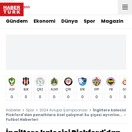
Canlı
Gündem
Ekonomi
Dünya
Spor
Magazin
ASF
BJK
ÇRZ
ALNY
ÇFK
EFK
EYP
FB
GS
0
0
0
0
0
0
0
0
0
Haberler
Spor
2024 Avrupa Şampiyonası
İngiltere kalecisi
Pickford'dan penaltılara özel çalışma! Su şişesi ayrıntısı... -
Futbol Haberleri