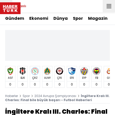
Canlı
Gündem
Ekonomi
Dünya
Spor
Magazin
ASF
BJK
ÇRZ
ALNY
ÇFK
EFK
EYP
FB
GS
0
0
0
0
0
0
0
0
0
Haberler
Spor
2024 Avrupa Şampiyonası
İngiltere Kralı III.
Charles: Final bile büyük başarı - Futbol Haberleri
İngiltere Kralı III. Charles: Final