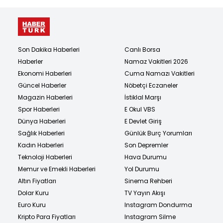
Son Dakika Haberleri
Canlı Borsa
Haberler
Namaz Vakitleri 2026
Ekonomi Haberleri
Cuma Namazı Vakitleri
Güncel Haberler
Nöbetçi Eczaneler
Magazin Haberleri
İstiklal Marşı
Spor Haberleri
E Okul VBS
Dünya Haberleri
E Devlet Giriş
Sağlık Haberleri
Günlük Burç Yorumları
Kadın Haberleri
Son Depremler
Teknoloji Haberleri
Hava Durumu
Memur ve Emekli Haberleri
Yol Durumu
Altın Fiyatları
Sinema Rehberi
Dolar Kuru
TV Yayın Akışı
Euro Kuru
Instagram Dondurma
Kripto Para Fiyatları
Instagram Silme