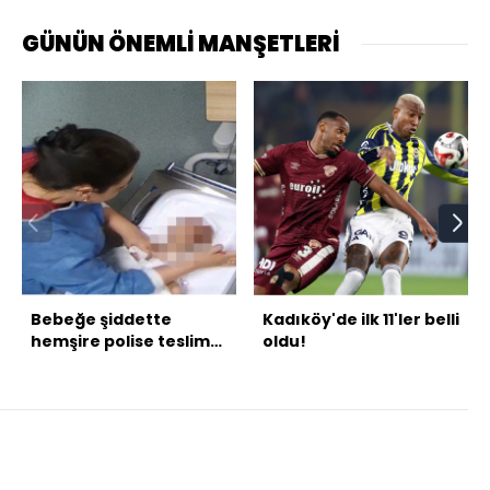
GÜNÜN ÖNEMLİ MANŞETLERİ
Bebeğe şiddette
Kadıköy'de ilk 11'ler belli
hemşire polise teslim
oldu!
oldu!