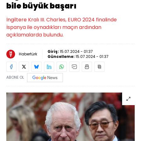
bile büyük başarı
İngiltere Kralı III. Charles, EURO 2024 finalinde
İspanya ile oynadıkları maçın ardından
açıklamalarda bulundu.
Giriş:
15.07.2024 - 01:37
Habertürk
Güncelleme:
15.07.2024 - 01:37
ABONE OL