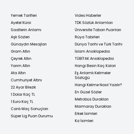
Yemek Tarifleri
Video Haberler
Ayetel Kürsi
TDK Sözlük Anlamları
Saatlerin Anlamı
Üniversite Taban Puanları
Aşk Sözleri
Rüya Tabirleri
Günaydın Mesajları
Dünya Tarihi ve Türk Tarihi
Gram Altın
İslam Ansiklopedisi
Çeyrek Altın
TÜBİTAK Ansiklopedisi
Yarım Altın
Hangi Besin Kaç Kalori
Ata Altın
Eş Anlamlı Kelimeler
Sözlüğü
Cumhuriyet Altını
Hangi Kelime Nasıl Yazılır?
22 Ayar Bilezik
En Güzel Sözler
1 Dolar Kaç TL
Metrobüs Durakları
1 Euro Kaç TL
Marmaray Durakları
Canlı Maç Sonuçları
Erkek İsimleri
Süper Lig Puan Durumu
Kız İsimleri