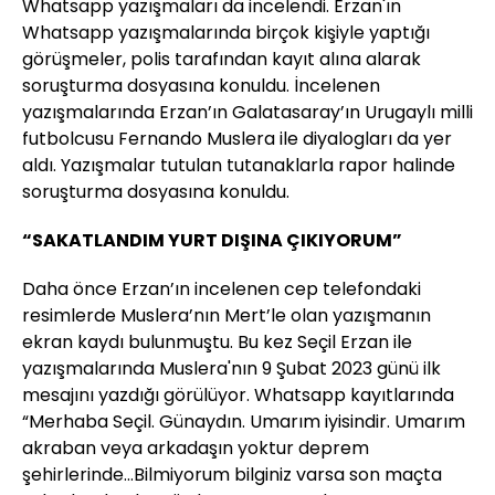
Whatsapp yazışmaları da incelendi. Erzan'ın
Whatsapp yazışmalarında birçok kişiyle yaptığı
görüşmeler, polis tarafından kayıt alına alarak
soruşturma dosyasına konuldu. İncelenen
yazışmalarında Erzan’ın Galatasaray’ın Urugaylı milli
futbolcusu Fernando Muslera ile diyalogları da yer
aldı. Yazışmalar tutulan tutanaklarla rapor halinde
soruşturma dosyasına konuldu.
“SAKATLANDIM YURT DIŞINA ÇIKIYORUM”
Daha önce Erzan’ın incelenen cep telefondaki
resimlerde Muslera’nın Mert’le olan yazışmanın
ekran kaydı bulunmuştu. Bu kez Seçil Erzan ile
yazışmalarında Muslera'nın 9 Şubat 2023 günü ilk
mesajını yazdığı görülüyor. Whatsapp kayıtlarında
“Merhaba Seçil. Günaydın. Umarım iyisindir. Umarım
akraban veya arkadaşın yoktur deprem
şehirlerinde…Bilmiyorum bilginiz varsa son maçta