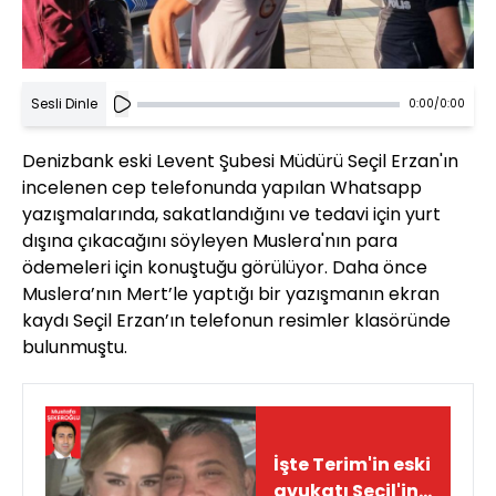
Sesli Dinle
0:00
/
0:00
Denizbank eski Levent Şubesi Müdürü Seçil Erzan'ın
incelenen cep telefonunda yapılan Whatsapp
yazışmalarında, sakatlandığını ve tedavi için yurt
dışına çıkacağını söyleyen Muslera'nın para
ödemeleri için konuştuğu görülüyor. Daha önce
Muslera’nın Mert’le yaptığı bir yazışmanın ekran
kaydı Seçil Erzan’ın telefonun resimler klasöründe
bulunmuştu.
İşte Terim'in eski
avukatı Seçil'in