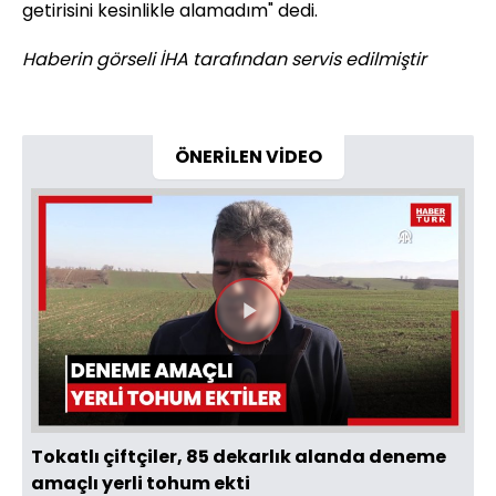
getirisini kesinlikle alamadım" dedi.
Haberin görseli İHA tarafından servis edilmiştir
ÖNERİLEN VİDEO
Videoyu
Oynat
Tokatlı çiftçiler, 85 dekarlık alanda deneme
amaçlı yerli tohum ekti