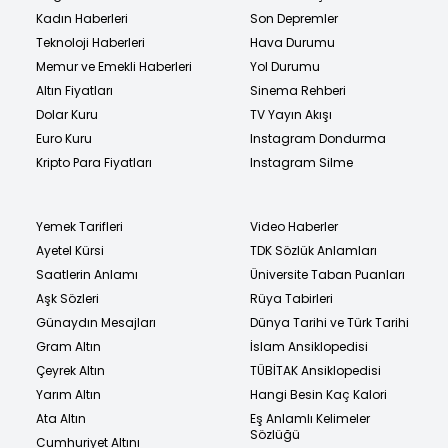
Kadın Haberleri
Son Depremler
Teknoloji Haberleri
Hava Durumu
Memur ve Emekli Haberleri
Yol Durumu
Altın Fiyatları
Sinema Rehberi
Dolar Kuru
TV Yayın Akışı
Euro Kuru
Instagram Dondurma
Kripto Para Fiyatları
Instagram Silme
Yemek Tarifleri
Video Haberler
Ayetel Kürsi
TDK Sözlük Anlamları
Saatlerin Anlamı
Üniversite Taban Puanları
Aşk Sözleri
Rüya Tabirleri
Günaydın Mesajları
Dünya Tarihi ve Türk Tarihi
Gram Altın
İslam Ansiklopedisi
Çeyrek Altın
TÜBİTAK Ansiklopedisi
Yarım Altın
Hangi Besin Kaç Kalori
Ata Altın
Eş Anlamlı Kelimeler
Sözlüğü
Cumhuriyet Altını