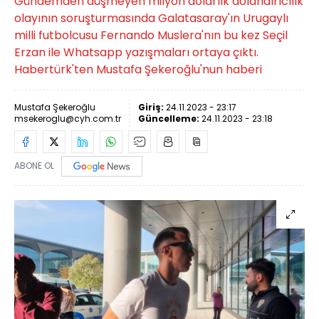
Gündemden düşmeyen milyon dolarlık dolandırıcılık
olayının soruşturmasında Galatasaray'ın Urugaylı
milli futbolcusu Fernando Muslera'nın bu kez Seçil
Erzan ile Whatsapp yazışmaları ortaya çıktı.
Habertürk'ten Mustafa Şekeroğlu'nun haberi
Mustafa Şekeroğlu
Giriş:
24.11.2023 - 23:17
msekeroglu@cyh.com.tr
Güncelleme:
24.11.2023 - 23:18
ABONE OL