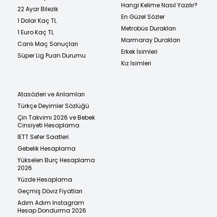
Hangi Kelime Nasıl Yazılır?
22 Ayar Bilezik
En Güzel Sözler
1 Dolar Kaç TL
Metrobüs Durakları
1 Euro Kaç TL
Marmaray Durakları
Canlı Maç Sonuçları
Erkek İsimleri
Süper Lig Puan Durumu
Kız İsimleri
Atasözleri ve Anlamları
Türkçe Deyimler Sözlüğü
Çin Takvimi 2026 ve Bebek
Cinsiyeti Hesaplama
İETT Sefer Saatleri
Gebelik Hesaplama
Yükselen Burç Hesaplama
2026
Yüzde Hesaplama
Geçmiş Döviz Fiyatları
Adım Adım Instagram
Hesap Dondurma 2026