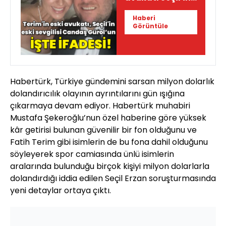
eski sevgilisi
Haberi
Candaş
Görüntüle
Gürol'un ifadesi!
Habertürk, Türkiye gündemini sarsan milyon dolarlık
dolandırıcılık olayının ayrıntılarını gün ışığına
çıkarmaya devam ediyor. Habertürk muhabiri
Mustafa Şekeroğlu’nun özel haberine göre yüksek
kâr getirisi bulunan güvenilir bir fon olduğunu ve
Fatih Terim gibi isimlerin de bu fona dahil olduğunu
söyleyerek spor camiasında ünlü isimlerin
aralarında bulunduğu birçok kişiyi milyon dolarlarla
dolandırdığı iddia edilen Seçil Erzan soruşturmasında
yeni detaylar ortaya çıktı.