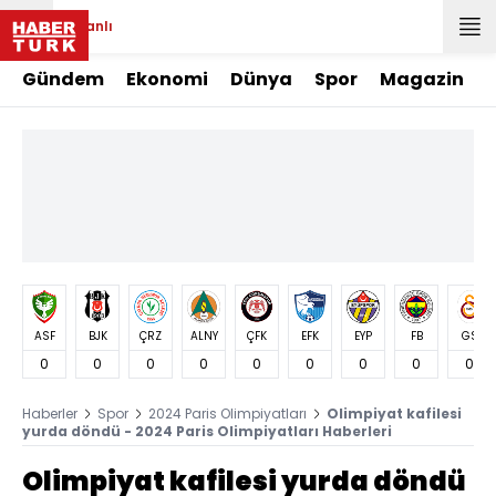
Canlı
Gündem
Ekonomi
Dünya
Spor
Magazin
ASF
BJK
ÇRZ
ALNY
ÇFK
EFK
EYP
FB
GS
0
0
0
0
0
0
0
0
0
Haberler
Spor
2024 Paris Olimpiyatları
Olimpiyat kafilesi
yurda döndü - 2024 Paris Olimpiyatları Haberleri
Olimpiyat kafilesi yurda döndü