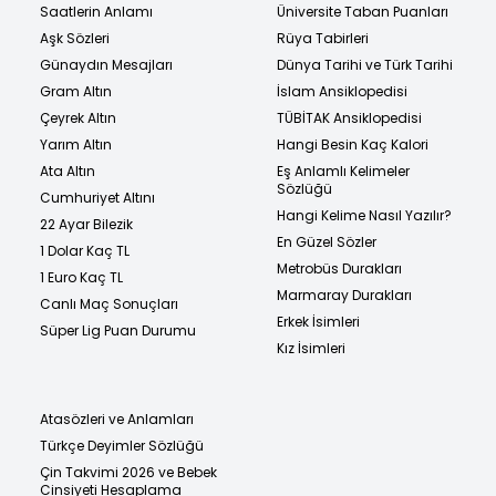
Saatlerin Anlamı
Üniversite Taban Puanları
Aşk Sözleri
Rüya Tabirleri
Günaydın Mesajları
Dünya Tarihi ve Türk Tarihi
Gram Altın
İslam Ansiklopedisi
Çeyrek Altın
TÜBİTAK Ansiklopedisi
Yarım Altın
Hangi Besin Kaç Kalori
Ata Altın
Eş Anlamlı Kelimeler
Sözlüğü
Cumhuriyet Altını
Hangi Kelime Nasıl Yazılır?
22 Ayar Bilezik
En Güzel Sözler
1 Dolar Kaç TL
Metrobüs Durakları
1 Euro Kaç TL
Marmaray Durakları
Canlı Maç Sonuçları
Erkek İsimleri
Süper Lig Puan Durumu
Kız İsimleri
Atasözleri ve Anlamları
Türkçe Deyimler Sözlüğü
Çin Takvimi 2026 ve Bebek
Cinsiyeti Hesaplama