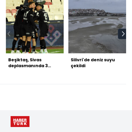
Beşiktaş, Sivas
Silivri'de deniz suyu
deplasmanında 3
çekildi
puanı aldı!