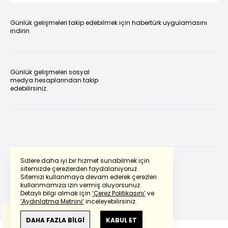
Günlük gelişmeleri takip edebilmek için habertürk uygulamasını
indirin
Günlük gelişmeleri sosyal
medya hesaplarından takip
edebilirsiniz.
Sizlere daha iyi bir hizmet sunabilmek için
sitemizde çerezlerden faydalanıyoruz.
Sitemizi kullanmaya devam ederek çerezleri
Powered by
Translate
kullanmamıza izin vermiş oluyorsunuz.
Detaylı bilgi almak için
‘Çerez Politikasını’
ve
‘Aydınlatma Metnini’
inceleyebilirsiniz.
Bu çeviride
Google Translete
kullanılmıştır.
Anlam ve çeviri hatalarından
haberturk.com
DAHA FAZLA BİLGİ
KABUL ET
sorumlu değildir.