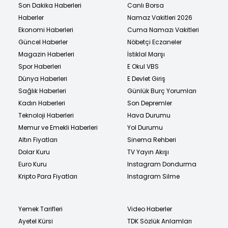
Son Dakika Haberleri
Canlı Borsa
Haberler
Namaz Vakitleri 2026
Ekonomi Haberleri
Cuma Namazı Vakitleri
Güncel Haberler
Nöbetçi Eczaneler
Magazin Haberleri
İstiklal Marşı
Spor Haberleri
E Okul VBS
Dünya Haberleri
E Devlet Giriş
Sağlık Haberleri
Günlük Burç Yorumları
Kadın Haberleri
Son Depremler
Teknoloji Haberleri
Hava Durumu
Memur ve Emekli Haberleri
Yol Durumu
Altın Fiyatları
Sinema Rehberi
Dolar Kuru
TV Yayın Akışı
Euro Kuru
Instagram Dondurma
Kripto Para Fiyatları
Instagram Silme
Yemek Tarifleri
Video Haberler
Ayetel Kürsi
TDK Sözlük Anlamları