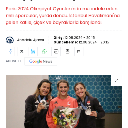
Paris 2024 Olimpiyat Oyunları'nda mücadele eden
milli sporcular, yurda döndü. İstanbul Havalimanı'na
gelen kafile, çiçek ve bayraklarla karşılandı.
Giriş:
12.08.2024 - 20:15
Anadolu Ajansı
Güncelleme:
12.08.2024 - 20:15
ABONE OL