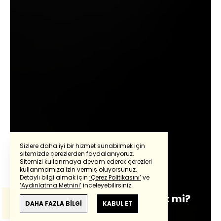
Sizlere daha iyi bir hizmet sunabilmek için
sitemizde çerezlerden faydalanıyoruz.
Sitemizi kullanmaya devam ederek çerezleri
Powered by
Translate
kullanmamıza izin vermiş oluyorsunuz.
İdris Kardaş
Detaylı bilgi almak için
‘Çerez Politikasını’
ve
‘Aydınlatma Metnini’
inceleyebilirsiniz.
Bu çeviride
Google Translete
kullanılmıştır.
Trump planı kabul edilecek mi?
Anlam ve çeviri hatalarından
haberturk.com
DAHA FAZLA BİLGİ
KABUL ET
sorumlu değildir.
Giriş:
01 Ekim 2025 - 11:07