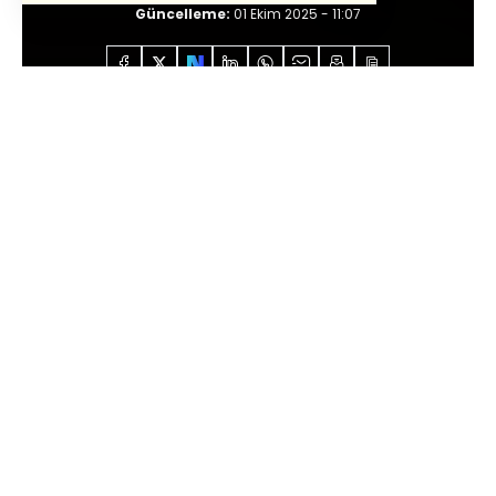
Güncelleme:
01 Ekim 2025 - 11:07
Anasayfa
Özel İçerikler
İdris Kardaş
Trump
planı kabul edilecek mi?
Sesli Dinle
0:00
/
8:31
“Saddam Hüseyin’in kitle imha silahları
programı aktif, ayrıntılı ve büyümektedir.
Onu caydırma politikası işlememektedir.
Bu program kapatılmış değildir; aksine işler
halde ve çalışmaktadır. Bu belge,
Saddam’ın askeri planlamasının bazı kitle
imha silahlarını, kullanma emri verildikten
45 dakika içinde hazır hale getirecek