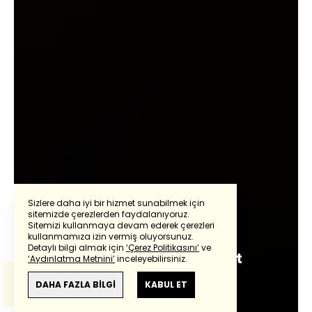
Sizlere daha iyi bir hizmet sunabilmek için
sitemizde çerezlerden faydalanıyoruz.
Muhsin Kızılkaya
Sitemizi kullanmaya devam ederek çerezleri
Powered by
Translate
kullanmamıza izin vermiş oluyorsunuz.
Detaylı bilgi almak için
‘Çerez Politikasını’
ve
Gelek spas berêz Dewlet
‘Aydınlatma Metnini’
inceleyebilirsiniz.
Bu çeviride
Google Translete
kullanılmıştır.
Baxçelî
Anlam ve çeviri hatalarından
haberturk.com
DAHA FAZLA BİLGİ
KABUL ET
sorumlu değildir.
Giriş:
07 Ocak 2025 - 15:31