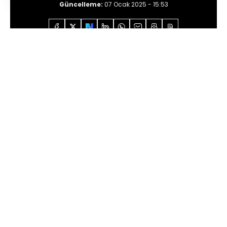
Güncelleme:
07 Ocak 2025 - 15:53
Anasayfa
Özel İçerikler
Muhsin Kızılkaya
Gelek
spas berêz Dewlet Baxçelî
Büyük Tolstoy,
“Savaş ve Barış”
ta
toplumların gidişatından bahsederken
“
zamanın bir yerinde ilahi bir güç, o
toplumun kaderini değiştirmek üzere
birisini seçer”
diyerek başlar Napolyon’un
Moskova’ya yaptığı seferin sonuçlarını
anlatmaya.
Fazla uzatmadan yekten söyleyeyim
söyleyeceğimi: