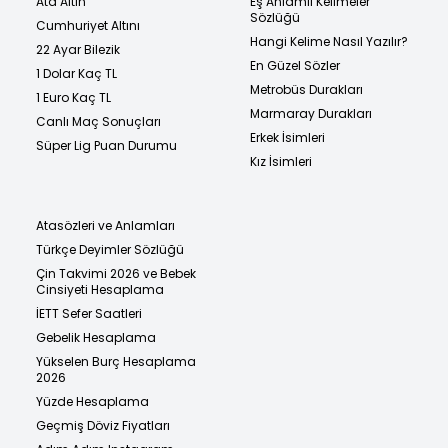
Ata Altın
Eş Anlamlı Kelimeler
Sözlüğü
Cumhuriyet Altını
Hangi Kelime Nasıl Yazılır?
22 Ayar Bilezik
En Güzel Sözler
1 Dolar Kaç TL
Metrobüs Durakları
1 Euro Kaç TL
Marmaray Durakları
Canlı Maç Sonuçları
Erkek İsimleri
Süper Lig Puan Durumu
Kız İsimleri
Atasözleri ve Anlamları
Türkçe Deyimler Sözlüğü
Çin Takvimi 2026 ve Bebek
Cinsiyeti Hesaplama
İETT Sefer Saatleri
Gebelik Hesaplama
Yükselen Burç Hesaplama
2026
Yüzde Hesaplama
Geçmiş Döviz Fiyatları