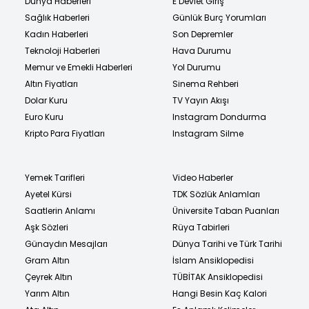
Dünya Haberleri
E Devlet Giriş
Sağlık Haberleri
Günlük Burç Yorumları
Kadın Haberleri
Son Depremler
Teknoloji Haberleri
Hava Durumu
Memur ve Emekli Haberleri
Yol Durumu
Altın Fiyatları
Sinema Rehberi
Dolar Kuru
TV Yayın Akışı
Euro Kuru
Instagram Dondurma
Kripto Para Fiyatları
Instagram Silme
Yemek Tarifleri
Video Haberler
Ayetel Kürsi
TDK Sözlük Anlamları
Saatlerin Anlamı
Üniversite Taban Puanları
Aşk Sözleri
Rüya Tabirleri
Günaydın Mesajları
Dünya Tarihi ve Türk Tarihi
Gram Altın
İslam Ansiklopedisi
Çeyrek Altın
TÜBİTAK Ansiklopedisi
Yarım Altın
Hangi Besin Kaç Kalori