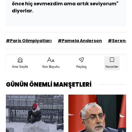
önce hiç sevmezdim ama artık seviyorum"
diyorlar.
#Paris Olimpiyatları
#Pamela Anderson
#Serena W
Ana Sayfa
Yazı Boyutu
Paylaş
Favoriler
GÜNÜN ÖNEMLİ MANŞETLERİ