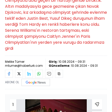
Olimpiyatla dolu geçen bir haftayı geride bıraktık.
Altın madalyasıyla gece gezmesine çıkan Novak
Djokovic, kız arkadaşına olimpiyat şehrinde evlenme
teklif eden Justin Best, Yusuf Dikeç duruşunun ilham
verdiği Tom Hardy en renkli haberlere konu oldu.
Serena Williams'ın restoran tartışması, eski
olimpiyat şampiyonu Caitlyn Jenner'ın Paris
Olimpiyatları'nın yerden yere vuruşu da radarımıza
girdi
Melike Tümer
Giriş:
10.08.2024 - 09:31
mtumer@haberturk.com
Güncelleme:
10.08.2024 - 09:31
ABONE OL
1