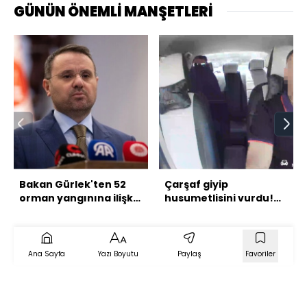
GÜNÜN ÖNEMLİ MANŞETLERİ
Bakan Gürlek'ten 52
Çarşaf giyip
orman yangınına ilişkin
husumetlisini vurdu!
açıklama
Takside kelepçe!
Ana Sayfa
Yazı Boyutu
Paylaş
Favoriler