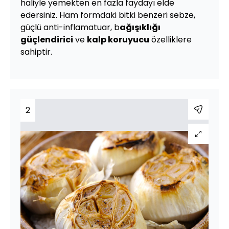
haliyle yemekten en fazla faydayı elde
edersiniz. Ham formdaki bitki benzeri sebze,
güçlü anti-inflamatuar, b
ağışıklığı
güçlendirici
ve
kalp koruyucu
özelliklere
sahiptir.
2