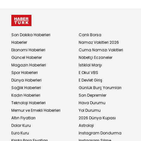
Son Dakika Haberleri
Canlı Borsa
Haberler
Namaz Vakitleri 2026
Ekonomi Haberleri
Cuma Namazı Vakitleri
Güncel Haberler
Nöbetçi Eczaneler
Magazin Haberleri
İstiklal Marşı
Spor Haberleri
E Okul VBS
Dünya Haberleri
E Devlet Giriş
Sağlık Haberleri
Günlük Burç Yorumları
Kadın Haberleri
Son Depremler
Teknoloji Haberleri
Hava Durumu
Memur ve Emekli Haberleri
Yol Durumu
Altın Fiyatları
2026 Dünya Kupası
Dolar Kuru
Astroloji
Euro Kuru
Instagram Dondurma
Kripto Para Fiyatları
Instagram Silme