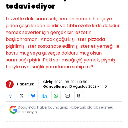
tedavi ediyor
Lezzetle dolu sarımsak, hemen hemen her şeye
giden çeşnilerden biridir ve tıbbi özelliklerle doludur.
Yemek severler için gerçek bir lezzetin
başkahramanı. Ancak çoğu kişi, ister pizzada
pişirilmiş, ister sosta sote edilmiş, ister et yemeği ile
kavrulmuş veya güveçte doldurulmuş olsun,
sarımsağı pişirir. Peki sarımsağı çiğ yemek, pişmiş
haliyle aynı sağlık yararlarına sahip mi?
Giriş:
2023-08-10 11:10:50
Habertürk
Güncelleme:
10 Ağustos 2023 - 11:10
Google’da haber kaynağınızı Habertürk olarak seçmek
için tıklayın