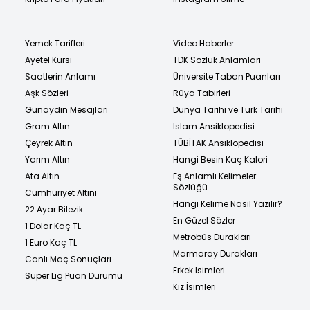
Yemek Tarifleri
Video Haberler
Ayetel Kürsi
TDK Sözlük Anlamları
Saatlerin Anlamı
Üniversite Taban Puanları
Aşk Sözleri
Rüya Tabirleri
Günaydın Mesajları
Dünya Tarihi ve Türk Tarihi
Gram Altın
İslam Ansiklopedisi
Çeyrek Altın
TÜBİTAK Ansiklopedisi
Yarım Altın
Hangi Besin Kaç Kalori
Ata Altın
Eş Anlamlı Kelimeler
Sözlüğü
Cumhuriyet Altını
Hangi Kelime Nasıl Yazılır?
22 Ayar Bilezik
En Güzel Sözler
1 Dolar Kaç TL
Metrobüs Durakları
1 Euro Kaç TL
Marmaray Durakları
Canlı Maç Sonuçları
Erkek İsimleri
Süper Lig Puan Durumu
Kız İsimleri