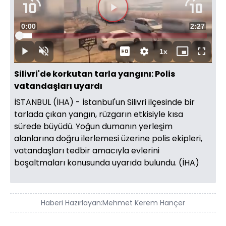
Süre
0:01
Toplam
2:27
Yüklendi
:
6.74%
Süre
1x
Duraklat
Sesi
Oynatma
Mini
Tam
Aç
Hızı
oynatıcı
Ekran
Silivri'de korkutan tarla yangını: Polis
vatandaşları uyardı
İSTANBUL (İHA) - İstanbul'un Silivri ilçesinde bir
tarlada çıkan yangın, rüzgarın etkisiyle kısa
sürede büyüdü. Yoğun dumanın yerleşim
alanlarına doğru ilerlemesi üzerine polis ekipleri,
vatandaşları tedbir amacıyla evlerini
boşaltmaları konusunda uyarıda bulundu. (İHA)
Haberi Hazırlayan:
Mehmet Kerem Hançer