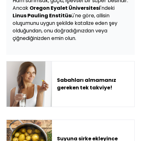
Ham sarımsak, güçlü, işlevsel bir süper besindir.
Ancak
Oregon Eyalet Üniversitesi
'ndeki
Linus Pauling Enstitüs
ü'ne göre, allisin
oluşumunu uygun şekilde katalize eden şey
olduğundan, onu doğradığınızdan veya
çiğnediğinizden emin olun.
Sabahları almamanız
gereken tek takviye!
Suyuna sirke ekleyince