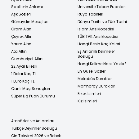
Saatlerin Anlamı
Üniversite Taban Puanları
Aşk Sözleri
Rüya Tabirleri
Günaydın Mesajları
Dünya Tarihi ve Türk Tarihi
Gram Altın
İslam Ansiklopedisi
Çeyrek Altın
TÜBİTAK Ansiklopedisi
Yarım Altın
Hangi Besin Kaç Kalori
Ata Altın
Eş Anlamlı Kelimeler
Sözlüğü
Cumhuriyet Altını
Hangi Kelime Nasıl Yazılır?
22 Ayar Bilezik
En Güzel Sözler
1 Dolar Kaç TL
Metrobüs Durakları
1 Euro Kaç TL
Marmaray Durakları
Canlı Maç Sonuçları
Erkek İsimleri
Süper Lig Puan Durumu
Kız İsimleri
Atasözleri ve Anlamları
Türkçe Deyimler Sözlüğü
Çin Takvimi 2026 ve Bebek