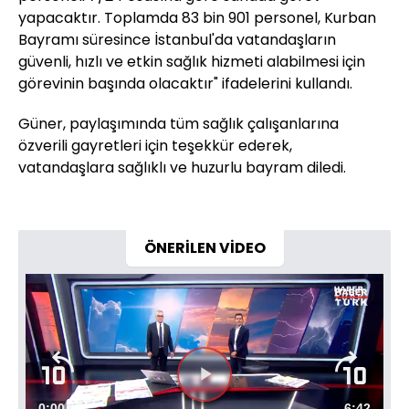
yapacaktır. Toplamda 83 bin 901 personel, Kurban
Bayramı süresince İstanbul'da vatandaşların
güvenli, hızlı ve etkin sağlık hizmeti alabilmesi için
görevinin başında olacaktır" ifadelerini kullandı.
Güner, paylaşımında tüm sağlık çalışanlarına
özverili gayretleri için teşekkür ederek,
vatandaşlara sağlıklı ve huzurlu bayram diledi.
ÖNERİLEN VİDEO
Süre
0:00
Toplam
6:42