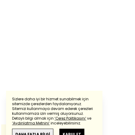
Sizlere daha iyi bir hizmet sunabilmek için
sitemizde çerezlerden faydalanıyoruz.
Sitemizi kullanmaya devam ederek çerezleri
Powered by
Translate
kullanmamıza izin vermiş oluyorsunuz.
Detaylı bilgi almak için
‘Çerez Politikasını’
ve
‘Aydınlatma Metnini’
inceleyebilirsiniz.
Bu çeviride
Google Translete
kullanılmıştır.
Anlam ve çeviri hatalarından
haberturk.com
DAHA FAZLA BİLGİ
KABUL ET