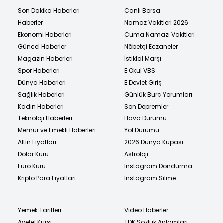
Son Dakika Haberleri
Canlı Borsa
Haberler
Namaz Vakitleri 2026
Ekonomi Haberleri
Cuma Namazı Vakitleri
Güncel Haberler
Nöbetçi Eczaneler
Magazin Haberleri
İstiklal Marşı
Spor Haberleri
E Okul VBS
Dünya Haberleri
E Devlet Giriş
Sağlık Haberleri
Günlük Burç Yorumları
Kadın Haberleri
Son Depremler
Teknoloji Haberleri
Hava Durumu
Memur ve Emekli Haberleri
Yol Durumu
Altın Fiyatları
2026 Dünya Kupası
Dolar Kuru
Astroloji
Euro Kuru
Instagram Dondurma
Kripto Para Fiyatları
Instagram Silme
Yemek Tarifleri
Video Haberler
Ayetel Kürsi
TDK Sözlük Anlamları