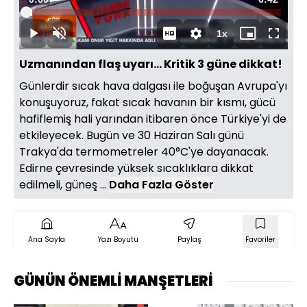
Yüklendi
:
2.47%
Süre
1x
Duraklat
Sesi
Oynatma
Mini
Tam
Aç
Hızı
oynatıcı
Ekran
Uzmanından flaş uyarı... Kritik 3 güne dikkat!
Günlerdir sıcak hava dalgası ile boğuşan Avrupa'yı
konuşuyoruz, fakat sıcak havanın bir kısmı, gücü
hafiflemiş hali yarından itibaren önce Türkiye'yi de
etkileyecek. Bugün ve 30 Haziran Salı günü
Trakya'da termometreler 40°C'ye dayanacak.
Edirne çevresinde yüksek sıcaklıklara dikkat
edilmeli, güneş ...
Daha Fazla Göster
Ana Sayfa
Yazı Boyutu
Paylaş
Favoriler
GÜNÜN ÖNEMLİ MANŞETLERİ