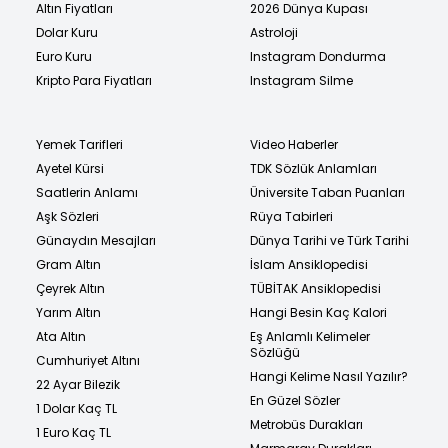
Altın Fiyatları
2026 Dünya Kupası
Dolar Kuru
Astroloji
Euro Kuru
Instagram Dondurma
Kripto Para Fiyatları
Instagram Silme
Yemek Tarifleri
Video Haberler
Ayetel Kürsi
TDK Sözlük Anlamları
Saatlerin Anlamı
Üniversite Taban Puanları
Aşk Sözleri
Rüya Tabirleri
Günaydın Mesajları
Dünya Tarihi ve Türk Tarihi
Gram Altın
İslam Ansiklopedisi
Çeyrek Altın
TÜBİTAK Ansiklopedisi
Yarım Altın
Hangi Besin Kaç Kalori
Ata Altın
Eş Anlamlı Kelimeler
Sözlüğü
Cumhuriyet Altını
Hangi Kelime Nasıl Yazılır?
22 Ayar Bilezik
En Güzel Sözler
1 Dolar Kaç TL
Metrobüs Durakları
1 Euro Kaç TL