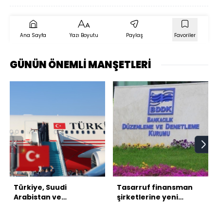
Ana Sayfa
Yazı Boyutu
Paylaş
Favoriler
GÜNÜN ÖNEMLİ MANŞETLERİ
Türkiye, Suudi
Tasarruf finansman
Arabistan ve
şirketlerine yeni
Pakistan'dan üçlü
düzenleme
savunma anlaşması