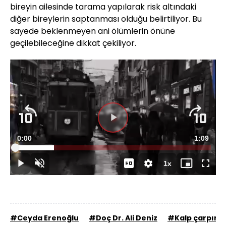
bireyin ailesinde tarama yapılarak risk altındaki
diğer bireylerin saptanması olduğu belirtiliyor. Bu
sayede beklenmeyen ani ölümlerin önüne
geçilebileceğine dikkat çekiliyor.
Süre
0:00
Toplam
1:09
Yüklendi
:
19.95%
Süre
1x
Duraklat
Sesi
Oynatma
Mini
Tam
Aç
Hızı
oynatıcı
Ekran
#Ceyda Erenoğlu
#Doç Dr. Ali Deniz
#Kalp çarpıntıs