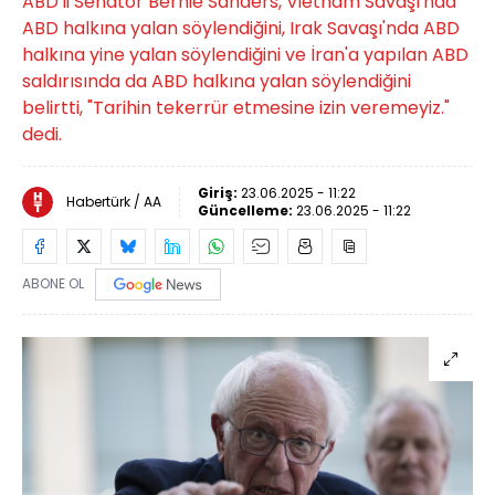
ABD'li Senatör Bernie Sanders, Vietnam Savaşı'nda
ABD halkına yalan söylendiğini, Irak Savaşı'nda ABD
halkına yine yalan söylendiğini ve İran'a yapılan ABD
saldırısında da ABD halkına yalan söylendiğini
belirtti, "Tarihin tekerrür etmesine izin veremeyiz."
dedi.
Giriş:
23.06.2025 - 11:22
Habertürk / AA
Güncelleme:
23.06.2025 - 11:22
ABONE OL