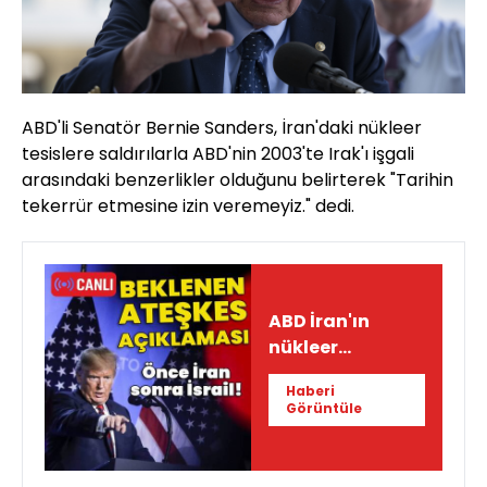
ABD'li Senatör Bernie Sanders, İran'daki nükleer
tesislere saldırılarla ABD'nin 2003'te Irak'ı işgali
arasındaki benzerlikler olduğunu belirterek "Tarihin
tekerrür etmesine izin veremeyiz." dedi.
ABD İran'ın
nükleer
tesislerine
Haberi
saldırdı! İsrail-
Görüntüle
İran hattında
son durum