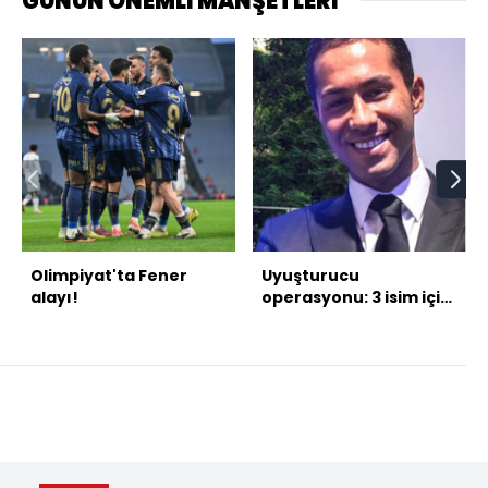
GÜNÜN ÖNEMLİ MANŞETLERİ
Olimpiyat'ta Fener
Uyuşturucu
alayı!
operasyonu: 3 isim için
yakalama kararı