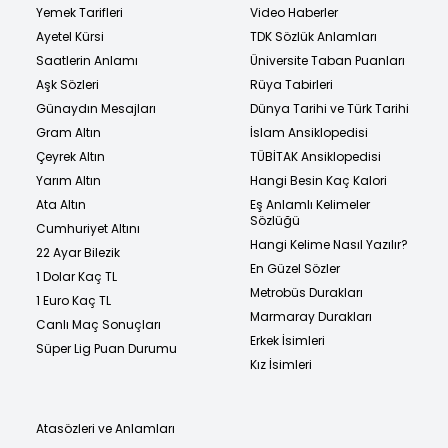
Yemek Tarifleri
Video Haberler
Ayetel Kürsi
TDK Sözlük Anlamları
Saatlerin Anlamı
Üniversite Taban Puanları
Aşk Sözleri
Rüya Tabirleri
Günaydın Mesajları
Dünya Tarihi ve Türk Tarihi
Gram Altın
İslam Ansiklopedisi
Çeyrek Altın
TÜBİTAK Ansiklopedisi
Yarım Altın
Hangi Besin Kaç Kalori
Ata Altın
Eş Anlamlı Kelimeler
Sözlüğü
Cumhuriyet Altını
Hangi Kelime Nasıl Yazılır?
22 Ayar Bilezik
En Güzel Sözler
1 Dolar Kaç TL
Metrobüs Durakları
1 Euro Kaç TL
Marmaray Durakları
Canlı Maç Sonuçları
Erkek İsimleri
Süper Lig Puan Durumu
Kız İsimleri
Atasözleri ve Anlamları