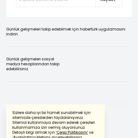
Günlük gelişmeleri takip edebilmek için habertürk uygulamasını
indirin
Günlük gelişmeleri sosyal
medya hesaplarından takip
edebilirsiniz.
Sizlere daha iyi bir hizmet sunabilmek için
sitemizde çerezlerden faydalanıyoruz.
Sitemizi kullanmaya devam ederek çerezleri
Powered by
Translate
kullanmamıza izin vermiş oluyorsunuz.
Detaylı bilgi almak için
‘Çerez Politikasını’
ve
‘Aydınlatma Metnini’
inceleyebilirsiniz.