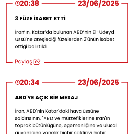
20:38
23/06/2025
3 FÜZE İSABET ETTİ
İran’ın, Katar’da bulunan ABD’nin El-Udeyd
Üssü'ne ateşlediği füzelerden 3'ünün isabet
ettiği belirtildi.
Paylaş
20:34
23/06/2025
ABD'YE AÇIK BİR MESAJ
İran, ABD'nin Katar'daki hava üssüne
saldırısının, "ABD ve müttefiklerine İran'ın
toprak bütünlüğüne, egemenliğine ve ulusal
güvenliğine yönelik hiçbir saldırıyı hiçbir