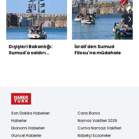
Dışişleri Bakanlığı:
İsrail'den Sumud
Sumud'a saldırı
Filosu'na müdahale
korsanlık eylemidir
Son Dakika Haberleri
Canlı Borsa
Haberler
Namaz Vakitleri 2026
Ekonomi Haberleri
Cuma Namazı Vakitleri
Güncel Haberler
Nöbetçi Eczaneler