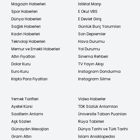
Magazin Haberleri
İstiklal Marşı
Spor Haberleri
E Okul VBS
Dünya Haberleri
E Devlet Giriş
Sağlık Haberleri
Günlük Burç Yorumları
Kadın Haberleri
Son Depremler
Teknoloji Haberleri
Hava Durumu
Memur ve Emekli Haberleri
Yol Durumu
Altın Fiyatları
Sinema Rehberi
Dolar Kuru
TV Yayın Akışı
Euro Kuru
Instagram Dondurma
Kripto Para Fiyatları
Instagram Silme
Yemek Tarifleri
Video Haberler
Ayetel Kürsi
TDK Sözlük Anlamları
Saatlerin Anlamı
Üniversite Taban Puanları
Aşk Sözleri
Rüya Tabirleri
Günaydın Mesajları
Dünya Tarihi ve Türk Tarihi
Gram Altın
İslam Ansiklopedisi