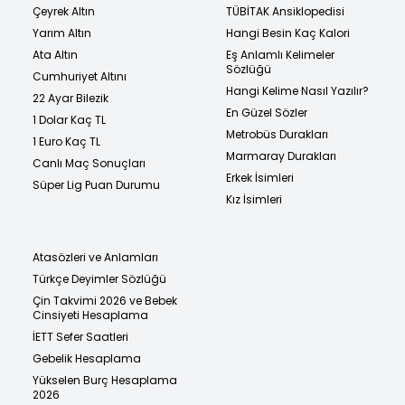
Çeyrek Altın
TÜBİTAK Ansiklopedisi
Yarım Altın
Hangi Besin Kaç Kalori
Ata Altın
Eş Anlamlı Kelimeler
Sözlüğü
Cumhuriyet Altını
Hangi Kelime Nasıl Yazılır?
22 Ayar Bilezik
En Güzel Sözler
1 Dolar Kaç TL
Metrobüs Durakları
1 Euro Kaç TL
Marmaray Durakları
Canlı Maç Sonuçları
Erkek İsimleri
Süper Lig Puan Durumu
Kız İsimleri
Atasözleri ve Anlamları
Türkçe Deyimler Sözlüğü
Çin Takvimi 2026 ve Bebek
Cinsiyeti Hesaplama
İETT Sefer Saatleri
Gebelik Hesaplama
Yükselen Burç Hesaplama
2026