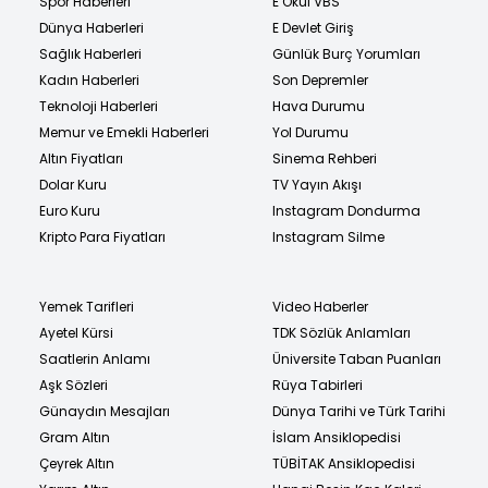
Spor Haberleri
E Okul VBS
Dünya Haberleri
E Devlet Giriş
Sağlık Haberleri
Günlük Burç Yorumları
Kadın Haberleri
Son Depremler
Teknoloji Haberleri
Hava Durumu
Memur ve Emekli Haberleri
Yol Durumu
Altın Fiyatları
Sinema Rehberi
Dolar Kuru
TV Yayın Akışı
Euro Kuru
Instagram Dondurma
Kripto Para Fiyatları
Instagram Silme
Yemek Tarifleri
Video Haberler
Ayetel Kürsi
TDK Sözlük Anlamları
Saatlerin Anlamı
Üniversite Taban Puanları
Aşk Sözleri
Rüya Tabirleri
Günaydın Mesajları
Dünya Tarihi ve Türk Tarihi
Gram Altın
İslam Ansiklopedisi
Çeyrek Altın
TÜBİTAK Ansiklopedisi