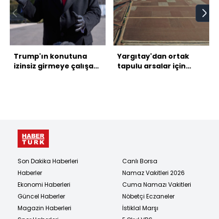
Trump'ın konutuna
Yargıtay'dan ortak
izinsiz girmeye çalışan
tapulu arsalar için
bir kişi öldürüldü
emsal karar
Son Dakika Haberleri
Canlı Borsa
Haberler
Namaz Vakitleri 2026
Ekonomi Haberleri
Cuma Namazı Vakitleri
Güncel Haberler
Nöbetçi Eczaneler
Magazin Haberleri
İstiklal Marşı