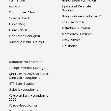
Yarım Altın
Hangi Besin Kaç Kalori
Ata Altın
Eş Anlamlı Kelimeler
Sözlüğü
Cumhuriyet Altını
Hangi Kelime Nasıl Yazılır?
22 Ayar Bilezik
En Güzel Sözler
1 Dolar Kaç TL
Metrobüs Durakları
1 Euro Kaç TL
Marmaray Durakları
Canlı Maç Sonuçları
Erkek İsimleri
Süper Lig Puan Durumu
Kız İsimleri
Atasözleri ve Anlamları
Türkçe Deyimler Sözlüğü
Çin Takvimi 2026 ve Bebek
Cinsiyeti Hesaplama
İETT Sefer Saatleri
Gebelik Hesaplama
Yükselen Burç Hesaplama
2026
Yüzde Hesaplama