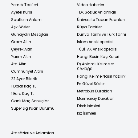
Yemek Tarifleri
Video Haberler
Ayetel Kürsi
TDK Sözlük Anlamları
Saatlerin Anlamı
Üniversite Taban Puanları
Aşk Sözleri
Rüya Tabirleri
Günaydın Mesajları
Dünya Tarihi ve Türk Tarihi
Gram Altın
İslam Ansiklopedisi
Çeyrek Altın
TÜBİTAK Ansiklopedisi
Yarım Altın
Hangi Besin Kaç Kalori
Ata Altın
Eş Anlamlı Kelimeler
Sözlüğü
Cumhuriyet Altını
Hangi Kelime Nasıl Yazılır?
22 Ayar Bilezik
En Güzel Sözler
1 Dolar Kaç TL
Metrobüs Durakları
1 Euro Kaç TL
Marmaray Durakları
Canlı Maç Sonuçları
Erkek İsimleri
Süper Lig Puan Durumu
Kız İsimleri
Atasözleri ve Anlamları