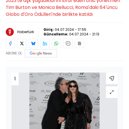
2023'te aşk yaşadıklarını itiraf eden ünlü yönetmen
Tim Burton ve Monica Bellucci, Roma'daki 64'üncü
Globo d'Oro Ödülleri'nde birlikte katıldı
Giriş:
04.07.2024 - 17:55
Habertürk
Güncelleme:
04.07.2024 - 21:13
ABONE OL
1