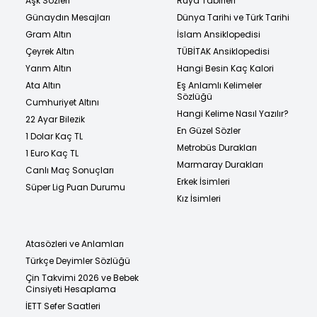
Aşk Sözleri
Rüya Tabirleri
Günaydın Mesajları
Dünya Tarihi ve Türk Tarihi
Gram Altın
İslam Ansiklopedisi
Çeyrek Altın
TÜBİTAK Ansiklopedisi
Yarım Altın
Hangi Besin Kaç Kalori
Ata Altın
Eş Anlamlı Kelimeler
Sözlüğü
Cumhuriyet Altını
Hangi Kelime Nasıl Yazılır?
22 Ayar Bilezik
En Güzel Sözler
1 Dolar Kaç TL
Metrobüs Durakları
1 Euro Kaç TL
Marmaray Durakları
Canlı Maç Sonuçları
Erkek İsimleri
Süper Lig Puan Durumu
Kız İsimleri
Atasözleri ve Anlamları
Türkçe Deyimler Sözlüğü
Çin Takvimi 2026 ve Bebek
Cinsiyeti Hesaplama
İETT Sefer Saatleri