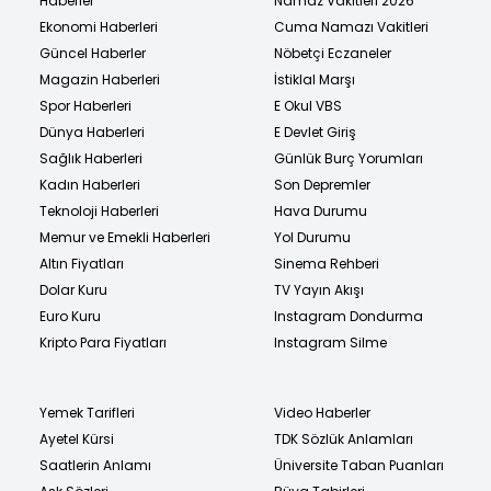
Haberler
Namaz Vakitleri 2026
Ekonomi Haberleri
Cuma Namazı Vakitleri
Güncel Haberler
Nöbetçi Eczaneler
Magazin Haberleri
İstiklal Marşı
Spor Haberleri
E Okul VBS
Dünya Haberleri
E Devlet Giriş
Sağlık Haberleri
Günlük Burç Yorumları
Kadın Haberleri
Son Depremler
Teknoloji Haberleri
Hava Durumu
Memur ve Emekli Haberleri
Yol Durumu
Altın Fiyatları
Sinema Rehberi
Dolar Kuru
TV Yayın Akışı
Euro Kuru
Instagram Dondurma
Kripto Para Fiyatları
Instagram Silme
Yemek Tarifleri
Video Haberler
Ayetel Kürsi
TDK Sözlük Anlamları
Saatlerin Anlamı
Üniversite Taban Puanları