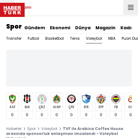
Canlı
Spor
Gündem
Ekonomi
Dünya
Magazin
Kadın
Voleybol
Transfer
Futbol
Basketbol
Tenis
NBA
Puan Du
ASF
BJK
ÇRZ
ALNY
ÇFK
EFK
EYP
FB
GS
0
0
0
0
0
0
0
0
0
Haberler
Spor
Voleybol
TVF ile Arabica Coffee House
arasında sponsorluk anlaşması imzalandı - Voleybol