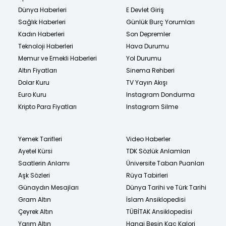
Dünya Haberleri
E Devlet Giriş
Sağlık Haberleri
Günlük Burç Yorumları
Kadın Haberleri
Son Depremler
Teknoloji Haberleri
Hava Durumu
Memur ve Emekli Haberleri
Yol Durumu
Altın Fiyatları
Sinema Rehberi
Dolar Kuru
TV Yayın Akışı
Euro Kuru
Instagram Dondurma
Kripto Para Fiyatları
Instagram Silme
Yemek Tarifleri
Video Haberler
Ayetel Kürsi
TDK Sözlük Anlamları
Saatlerin Anlamı
Üniversite Taban Puanları
Aşk Sözleri
Rüya Tabirleri
Günaydın Mesajları
Dünya Tarihi ve Türk Tarihi
Gram Altın
İslam Ansiklopedisi
Çeyrek Altın
TÜBİTAK Ansiklopedisi
Yarım Altın
Hangi Besin Kaç Kalori