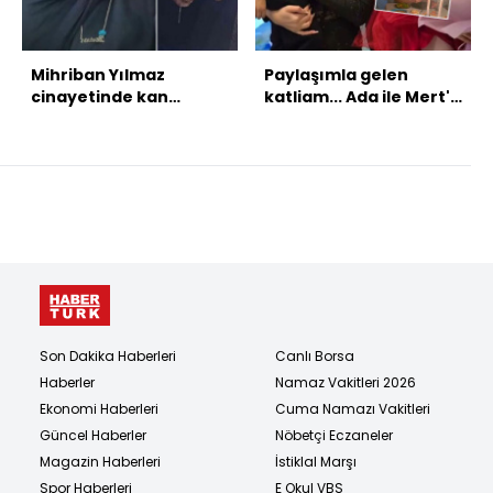
Mihriban Yılmaz
Paylaşımla gelen
cinayetinde kan
katliam... Ada ile Mert'i
donduran iddialar!
öldürdü! Bir baba bunu
nasıl yapar?
Son Dakika Haberleri
Canlı Borsa
Haberler
Namaz Vakitleri 2026
Ekonomi Haberleri
Cuma Namazı Vakitleri
Güncel Haberler
Nöbetçi Eczaneler
Magazin Haberleri
İstiklal Marşı
Spor Haberleri
E Okul VBS