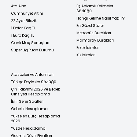
Ata Altın
Eş Anlamlı Kelimeler
Sözlüğü
Cumhuriyet Altını
Hangi Kelime Nasıl Yazılır?
22 Ayar Bilezik
En Güzel Sözler
1 Dolar Kaç TL
Metrobüs Durakları
1 Euro Kaç TL
Marmaray Durakları
Canlı Maç Sonuçları
Erkek İsimleri
Süper Lig Puan Durumu
Kız İsimleri
Atasözleri ve Anlamları
Türkçe Deyimler Sözlüğü
Çin Takvimi 2026 ve Bebek
Cinsiyeti Hesaplama
İETT Sefer Saatleri
Gebelik Hesaplama
Yükselen Burç Hesaplama
2026
Yüzde Hesaplama
Geçmiş Döviz Fiyatları