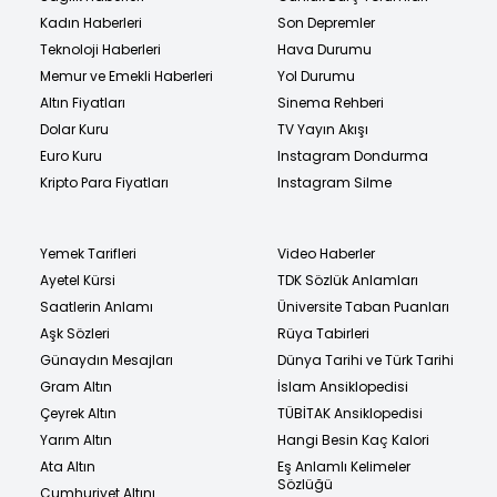
Kadın Haberleri
Son Depremler
Teknoloji Haberleri
Hava Durumu
Memur ve Emekli Haberleri
Yol Durumu
Altın Fiyatları
Sinema Rehberi
Dolar Kuru
TV Yayın Akışı
Euro Kuru
Instagram Dondurma
Kripto Para Fiyatları
Instagram Silme
Yemek Tarifleri
Video Haberler
Ayetel Kürsi
TDK Sözlük Anlamları
Saatlerin Anlamı
Üniversite Taban Puanları
Aşk Sözleri
Rüya Tabirleri
Günaydın Mesajları
Dünya Tarihi ve Türk Tarihi
Gram Altın
İslam Ansiklopedisi
Çeyrek Altın
TÜBİTAK Ansiklopedisi
Yarım Altın
Hangi Besin Kaç Kalori
Ata Altın
Eş Anlamlı Kelimeler
Sözlüğü
Cumhuriyet Altını