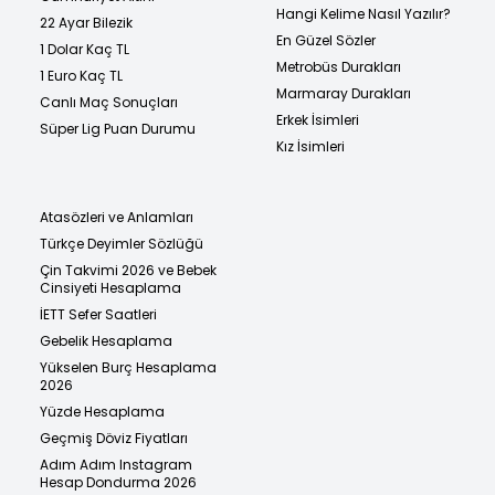
Hangi Kelime Nasıl Yazılır?
22 Ayar Bilezik
En Güzel Sözler
1 Dolar Kaç TL
Metrobüs Durakları
1 Euro Kaç TL
Marmaray Durakları
Canlı Maç Sonuçları
Erkek İsimleri
Süper Lig Puan Durumu
Kız İsimleri
Atasözleri ve Anlamları
Türkçe Deyimler Sözlüğü
Çin Takvimi 2026 ve Bebek
Cinsiyeti Hesaplama
İETT Sefer Saatleri
Gebelik Hesaplama
Yükselen Burç Hesaplama
2026
Yüzde Hesaplama
Geçmiş Döviz Fiyatları
Adım Adım Instagram
Hesap Dondurma 2026