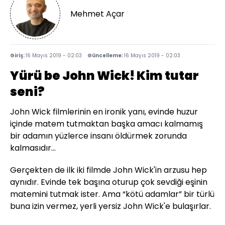
Mehmet Açar
Giriş:
16 Mayıs 2019 - 02:03
Güncelleme:
16 Mayıs 2019 - 02:03
Yürü be John Wick! Kim tutar
seni?
John Wick filmlerinin en ironik yanı, evinde huzur
içinde matem tutmaktan başka amacı kalmamış
bir adamın yüzlerce insanı öldürmek zorunda
kalmasıdır...
Gerçekten de ilk iki filmde John Wick'in arzusu hep
aynıdır. Evinde tek başına oturup çok sevdiği eşinin
matemini tutmak ister. Ama “kötü adamlar” bir türlü
buna izin vermez, yerli yersiz John Wick'e bulaşırlar.