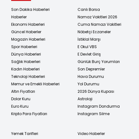
Son Dakika Haberleri
Canlı Borsa
Haberler
Namaz Vakitleri 2026
Ekonomi Haberleri
Cuma Namazı Vakitleri
Güncel Haberler
Nöbetçi Eczaneler
Magazin Haberleri
İstiklal Marşı
Spor Haberleri
E Okul VBS
Dünya Haberleri
E Devlet Giriş
Sağlık Haberleri
Günlük Burç Yorumları
Kadın Haberleri
Son Depremler
Teknoloji Haberleri
Hava Durumu
Memur ve Emekli Haberleri
Yol Durumu
Altın Fiyatları
2026 Dünya Kupası
Dolar Kuru
Astroloji
Euro Kuru
Instagram Dondurma
Kripto Para Fiyatları
Instagram Silme
Yemek Tarifleri
Video Haberler