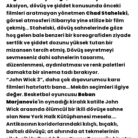
Aksiyon, dövüş ve şiddet konusunda önceki
filmleri aratmayan yönetmen
Chad Stahelski
,
görsel atmosferi itibarıyla yine stilize bir film
çekmiş... Stahelski, dövüş sahnelerinde göze
hoş gelen bale benzeri bir koreografiden ziyade
sertlik ve şiddet dozunu yüksek tutan bir
mizansen tercih etmiş. Dövüş seyretmeyi
sevmeseniz dahi sahnelerin tasarımı,
düzenlenmesi, aydınlatması ve renk paletleri
damakta bir sinema tadı bırakıyor.
“John Wick 3”, daha çok dışavurumcu kara
filmleri hatırlattı bana... Mekân seçimleri ilgiye
değer. Besketbol oyuncusu
Boban
Marjanovic
'in oynadığı kiralık katille John
Wick arasında ölümcül bir ikili dövüşe sahne
olan New York Halk Kütüphanesi mesela....
Antikacının koridorlarındaki kılıçlı, bıçaklı,
baltalı dövüşü; at ahırında at tekmelerinin