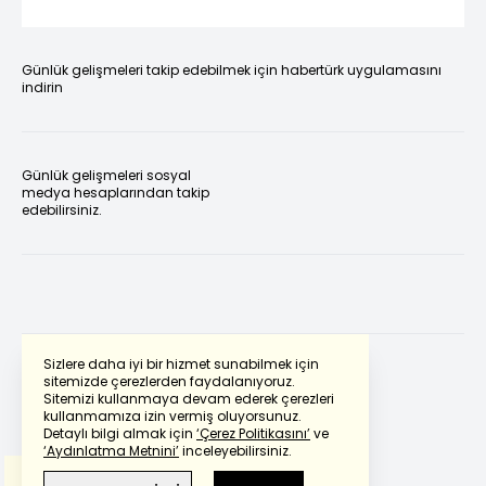
Günlük gelişmeleri takip edebilmek için habertürk uygulamasını
indirin
Günlük gelişmeleri sosyal
medya hesaplarından takip
edebilirsiniz.
Sizlere daha iyi bir hizmet sunabilmek için
sitemizde çerezlerden faydalanıyoruz.
Sitemizi kullanmaya devam ederek çerezleri
Powered by
Translate
kullanmamıza izin vermiş oluyorsunuz.
Detaylı bilgi almak için
‘Çerez Politikasını’
ve
‘Aydınlatma Metnini’
inceleyebilirsiniz.
Bu çeviride
Google Translete
kullanılmıştır.