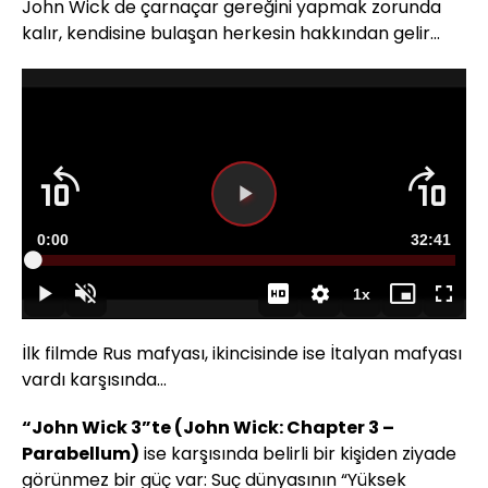
John Wick de çarnaçar gereğini yapmak zorunda
kalır, kendisine bulaşan herkesin hakkından gelir...
Süre
0:00
Toplam
32:41
Yüklendi
:
0.23%
Süre
1x
Duraklat
Sesi
Oynatma
Mini
Tam
Aç
Hızı
oynatıcı
Ekran
İlk filmde Rus mafyası, ikincisinde ise İtalyan mafyası
vardı karşısında...
“John Wick 3”te (John Wick: Chapter 3 –
Parabellum)
ise karşısında belirli bir kişiden ziyade
görünmez bir güç var: Suç dünyasının “Yüksek