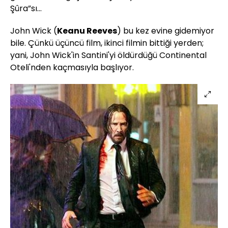
Şûra”sı...
John Wick (
Keanu Reeves
) bu kez evine gidemiyor
bile. Çünkü üçüncü film, ikinci filmin bittiği yerden;
yani, John Wick'in Santini'yi öldürdüğü Continental
Oteli'nden kaçmasıyla başlıyor.