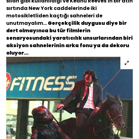
silah gibi kullanıldığı ve Keanu Reeves'in bir atın
sırtında New York caddelerinde iki
motosikletliden kaçtığı sahneleri de
unutmayalım...
Gerçekçilik duygusu diye bir
dert olmayınca bu tür filmlerin
senaryosundaki yaratıcılık unsurlarından biri
aksiyon sahnelerinin arka fonu ya da dekoru
oluyor...