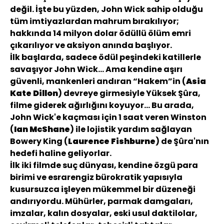
değil. İşte bu yüzden, John Wick sahip olduğu
tüm imtiyazlardan mahrum bırakılıyor;
hakkında 14 milyon dolar ödüllü ölüm emri
çıkarılıyor ve aksiyon anında başlıyor.
İlk başlarda, sadece ödül peşindeki katillerle
savaşıyor John Wick... Ama kendine aşırı
güvenli, mankenleri andıran “Hakem”in (
Asia
Kate Dillon
) devreye girmesiyle Yüksek Şûra,
filme giderek ağırlığını koyuyor... Bu arada,
John Wick'e kaçması için 1 saat veren Winston
(
Ian McShane
) ile lojistik yardım sağlayan
Bowery King (
Laurence Fishburne
) de Şûra'nın
hedefi haline geliyorlar.
İlk iki filmde suç dünyası, kendine özgü para
birimi ve esrarengiz bürokratik yapısıyla
kusursuzca işleyen mükemmel bir düzeneği
andırıyordu. Mühürler, parmak damgaları,
imzalar, kalın dosyalar, eski usul daktilolar,