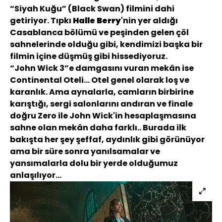
“Siyah Kuğu” (Black Swan) filmini dahi
getiriyor. Tıpkı
Halle Berry
'nin yer aldığı
Casablanca bölümü ve peşinden gelen çöl
sahnelerinde olduğu gibi, kendimizi başka bir
filmin içine düşmüş gibi hissediyoruz.
“John Wick 3”e damgasını vuran mekân ise
Continental Oteli... Otel genel olarak loş ve
karanlık. Ama aynalarla, camların birbirine
karıştığı, sergi salonlarını andıran ve finale
doğru Zero ile John Wick'in hesaplaşmasına
sahne olan mekân daha farklı.. Burada ilk
bakışta her şey şeffaf, aydınlık gibi görünüyor
ama bir süre sonra yanılsamalar ve
yansımalarla dolu bir yerde olduğumuz
anlaşılıyor...