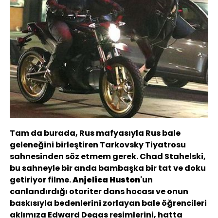
Tam da burada, Rus mafyasıyla Rus bale
geleneğini birleştiren Tarkovsky Tiyatrosu
sahnesinden söz etmem gerek. Chad Stahelski,
bu sahneyle bir anda bambaşka bir tat ve doku
getiriyor filme.
Anjelica Huston
'un
canlandırdığı otoriter dans hocası ve onun
baskısıyla bedenlerini zorlayan bale öğrencileri
aklımıza Edward Degas resimlerini, hatta