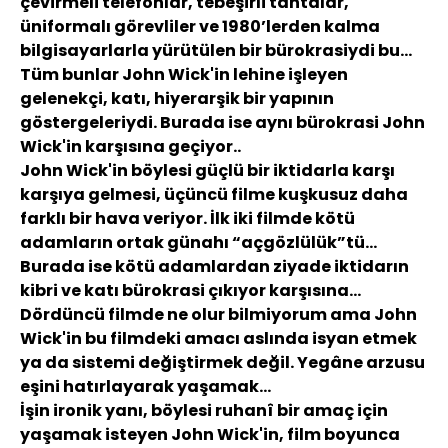
çevirmeli telefonlar, tebeşirli tahtalar,
üniformalı görevliler ve 1980’lerden kalma
bilgisayarlarla yürütülen bir bürokrasiydi bu...
Tüm bunlar John Wick'in lehine işleyen
gelenekçi, katı, hiyerarşik bir yapının
göstergeleriydi. Burada ise aynı bürokrasi John
Wick'in karşısına geçiyor..
John Wick'in böylesi güçlü bir iktidarla karşı
karşıya gelmesi, üçüncü filme kuşkusuz daha
farklı bir hava veriyor. İlk iki filmde kötü
adamların ortak günahı “açgözlülük”tü...
Burada ise kötü adamlardan ziyade iktidarın
kibri ve katı bürokrasi çıkıyor karşısına...
Dördüncü filmde ne olur bilmiyorum ama John
Wick'in bu filmdeki amacı aslında isyan etmek
ya da sistemi değiştirmek değil. Yegâne arzusu
eşini hatırlayarak yaşamak...
İşin ironik yanı, böylesi ruhanî bir amaç için
yaşamak isteyen John Wick'in, film boyunca