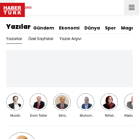
Canlı
Yazılar
Gündem
Ekonomi
Dünya
Spor
Magazi
Yazarlar
Özel Sayfalar
Yazar Arşivi
Murat
Ersin Tatar
İdris
Muhsin
Nihal
Abdurra
Bardakçı
Kardaş
Kızılkaya
Bengisu
Yıldırım
Karaca