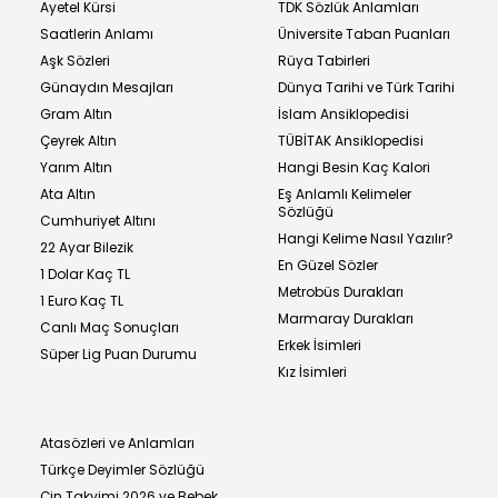
Ayetel Kürsi
TDK Sözlük Anlamları
Saatlerin Anlamı
Üniversite Taban Puanları
Aşk Sözleri
Rüya Tabirleri
Günaydın Mesajları
Dünya Tarihi ve Türk Tarihi
Gram Altın
İslam Ansiklopedisi
Çeyrek Altın
TÜBİTAK Ansiklopedisi
Yarım Altın
Hangi Besin Kaç Kalori
Ata Altın
Eş Anlamlı Kelimeler
Sözlüğü
Cumhuriyet Altını
Hangi Kelime Nasıl Yazılır?
22 Ayar Bilezik
En Güzel Sözler
1 Dolar Kaç TL
Metrobüs Durakları
1 Euro Kaç TL
Marmaray Durakları
Canlı Maç Sonuçları
Erkek İsimleri
Süper Lig Puan Durumu
Kız İsimleri
Atasözleri ve Anlamları
Türkçe Deyimler Sözlüğü
Çin Takvimi 2026 ve Bebek