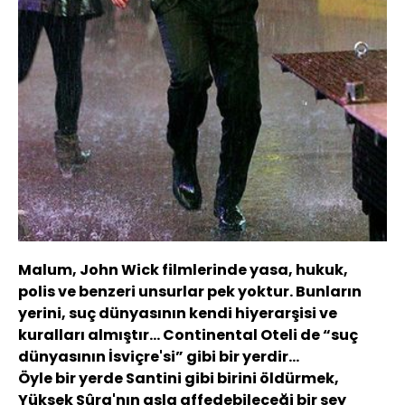
Malum, John Wick filmlerinde yasa, hukuk,
polis ve benzeri unsurlar pek yoktur. Bunların
yerini, suç dünyasının kendi hiyerarşisi ve
kuralları almıştır... Continental Oteli de “suç
dünyasının İsviçre'si” gibi bir yerdir...
Öyle bir yerde Santini gibi birini öldürmek,
Yüksek Şûra'nın asla affedebileceği bir şey