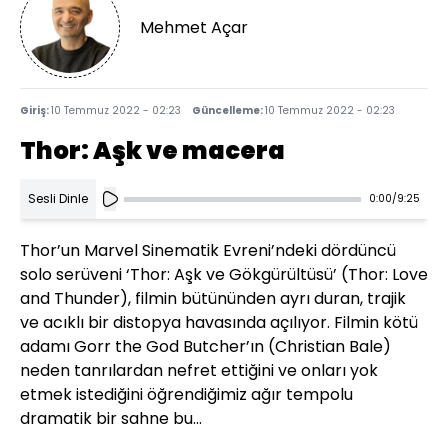
Mehmet Açar
Giriş:
10 Temmuz 2022 - 02:23
Güncelleme:
10 Temmuz 2022 - 02:23
Thor: Aşk ve macera
Sesli Dinle
0:00
/
9:25
Thor’un Marvel Sinematik Evreni’ndeki dördüncü
solo serüveni ‘Thor: Aşk ve Gökgürültüsü’ (Thor: Love
and Thunder), filmin bütününden ayrı duran, trajik
ve acıklı bir distopya havasında açılıyor. Filmin kötü
adamı Gorr the God Butcher’ın (Christian Bale)
neden tanrılardan nefret ettiğini ve onları yok
etmek istediğini öğrendiğimiz ağır tempolu
dramatik bir sahne bu…