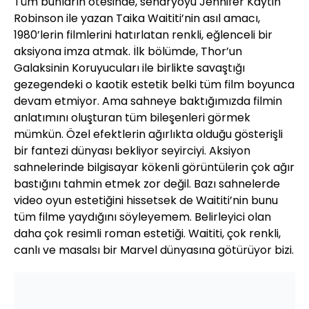
Tüm bunların ötesinde, senaryoyu Jennifer Kaytin
Robinson ile yazan Taika Waititi’nin asıl amacı,
1980’lerin filmlerini hatırlatan renkli, eğlenceli bir
aksiyona imza atmak. İlk bölümde, Thor’un
Galaksinin Koruyucuları ile birlikte savaştığı
gezegendeki o kaotik estetik belki tüm film boyunca
devam etmiyor. Ama sahneye baktığımızda filmin
anlatımını oluşturan tüm bileşenleri görmek
mümkün. Özel efektlerin ağırlıkta olduğu gösterişli
bir fantezi dünyası bekliyor seyirciyi. Aksiyon
sahnelerinde bilgisayar kökenli görüntülerin çok ağır
bastığını tahmin etmek zor değil. Bazı sahnelerde
video oyun estetiğini hissetsek de Waititi’nin bunu
tüm filme yaydığını söyleyemem. Belirleyici olan
daha çok resimli roman estetiği. Waititi, çok renkli,
canlı ve masalsı bir Marvel dünyasına götürüyor bizi.