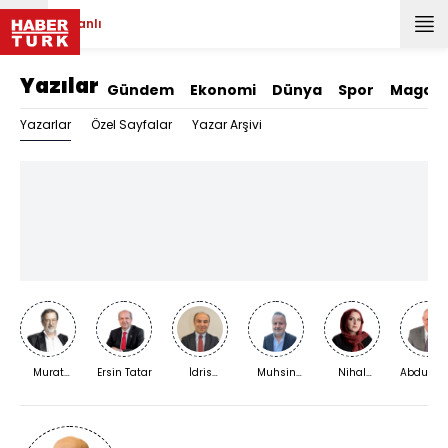
Canlı
Yazılar
Gündem
Ekonomi
Dünya
Spor
Magazi
Yazarlar
Özel Sayfalar
Yazar Arşivi
Murat
Ersin Tatar
İdris
Muhsin
Nihal
Abdurra
Bardakçı
Kardaş
Kızılkaya
Bengisu
Yıldırım
Karaca