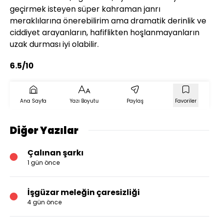
geçirmek isteyen süper kahraman janrı
meraklılarına önerebilirim ama dramatik derinlik ve
ciddiyet arayanların, hafiflikten hoşlanmayanların
uzak durması iyi olabilir.
6.5/10
Ana Sayfa
Yazı Boyutu
Paylaş
Favoriler
Diğer Yazılar
Çalınan şarkı
1 gün önce
İşgüzar meleğin çaresizliği
4 gün önce