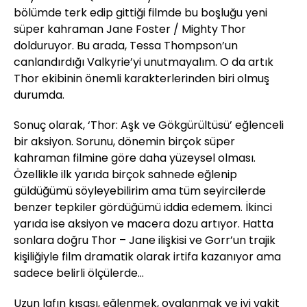
bölümde terk edip gittiği filmde bu boşluğu yeni
süper kahraman Jane Foster / Mighty Thor
dolduruyor. Bu arada, Tessa Thompson’un
canlandırdığı Valkyrie’yi unutmayalım. O da artık
Thor ekibinin önemli karakterlerinden biri olmuş
durumda.
Sonuç olarak, ‘Thor: Aşk ve Gökgürültüsü’ eğlenceli
bir aksiyon. Sorunu, dönemin birçok süper
kahraman filmine göre daha yüzeysel olması.
Özellikle ilk yarıda birçok sahnede eğlenip
güldüğümü söyleyebilirim ama tüm seyircilerde
benzer tepkiler gördüğümü iddia edemem. İkinci
yarıda ise aksiyon ve macera dozu artıyor. Hatta
sonlara doğru Thor – Jane ilişkisi ve Gorr’un trajik
kişiliğiyle film dramatik olarak irtifa kazanıyor ama
sadece belirli ölçülerde…
Uzun lafın kısası, eğlenmek, oyalanmak ve iyi vakit