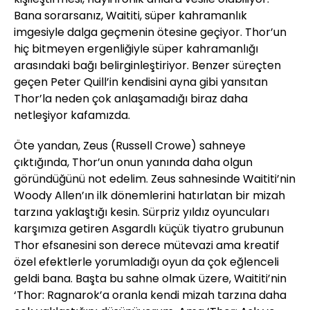
Bana sorarsanız, Waititi, süper kahramanlık
imgesiyle dalga geçmenin ötesine geçiyor. Thor’un
hiç bitmeyen ergenliğiyle süper kahramanlığı
arasındaki bağı belirginleştiriyor. Benzer süreçten
geçen Peter Quill’in kendisini ayna gibi yansıtan
Thor’la neden çok anlaşamadığı biraz daha
netleşiyor kafamızda.
Öte yandan, Zeus (Russell Crowe) sahneye
çıktığında, Thor’un onun yanında daha olgun
göründüğünü not edelim. Zeus sahnesinde Waititi’nin
Woody Allen’ın ilk dönemlerini hatırlatan bir mizah
tarzına yaklaştığı kesin. Sürpriz yıldız oyuncuları
karşımıza getiren Asgardlı küçük tiyatro grubunun
Thor efsanesini son derece mütevazi ama kreatif
özel efektlerle yorumladığı oyun da çok eğlenceli
geldi bana. Başta bu sahne olmak üzere, Waititi’nin
‘Thor: Ragnarok’a oranla kendi mizah tarzına daha