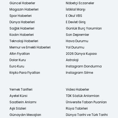
Güncel Haberler
Nöbetçi Eczaneler
Magazin Haberleri
İstiklal Marşı
Spor Haberleri
E Okul VBS
Dünya Haberleri
E Devlet Giriş
Sağlık Haberleri
Günlük Burç Yorumları
Kadın Haberleri
Son Depremler
Teknoloji Haberleri
Hava Durumu
Memur ve Emekli Haberleri
Yol Durumu
Altın Fiyatları
2026 Dünya Kupası
Dolar Kuru
Astroloji
Euro Kuru
Instagram Dondurma
Kripto Para Fiyatları
Instagram Silme
Yemek Tarifleri
Video Haberler
Ayetel Kürsi
TDK Sözlük Anlamları
Saatlerin Anlamı
Üniversite Taban Puanları
Aşk Sözleri
Rüya Tabirleri
Günaydın Mesajları
Dünya Tarihi ve Türk Tarihi