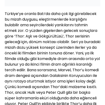
Türkiye’ye oranla Batı’da daha çok ilgi görebilecek
bu mizah duygusu, eleştirmenlerde karşılığını
bulabilir ama seyircilerdeki yankılarını tahmin
etmek zor. O yüzden gişelerden gelecek sonuçlara
göre ‘Thor: Aşk ve Gökgürültüsü’, Thor serisinin
geleceği için, dönüm noktası olabilir. Seri ya buradaki
mizah dozu yüksek konsept üzerinden ilerler ya da
önceki iki filmden birinin tonuna döner. Yani, ya ilk
filmde olduğu gibi komediyle dram arasında orta yol
bulunur ya da ikinci filmin dram ağırlıklı karanlığı
tercih edilir. Bana sorarsanız, Marvel, Thor’u komedi
dram dengesi açısından Galaksinin Koruyucuları ile
aynı rotaya oturtmak istiyor ama işleri kolay değil.
Çünkü komedi açısından Thor’daki malzeme kısıtlı.
Thor, ancak Hulk veya Peter Quill gibi bir başka
süper kahramanla eküri olduğunda daha eğlenceli
oluyor. Peter Quill’in ekibiyle birlikte Thor’u daha ilk