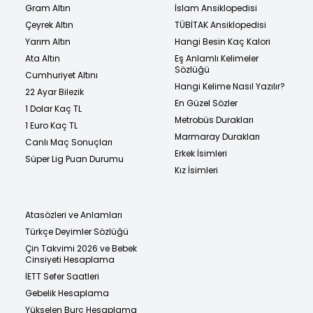
Gram Altın
İslam Ansiklopedisi
Çeyrek Altın
TÜBİTAK Ansiklopedisi
Yarım Altın
Hangi Besin Kaç Kalori
Ata Altın
Eş Anlamlı Kelimeler
Sözlüğü
Cumhuriyet Altını
Hangi Kelime Nasıl Yazılır?
22 Ayar Bilezik
En Güzel Sözler
1 Dolar Kaç TL
Metrobüs Durakları
1 Euro Kaç TL
Marmaray Durakları
Canlı Maç Sonuçları
Erkek İsimleri
Süper Lig Puan Durumu
Kız İsimleri
Atasözleri ve Anlamları
Türkçe Deyimler Sözlüğü
Çin Takvimi 2026 ve Bebek
Cinsiyeti Hesaplama
İETT Sefer Saatleri
Gebelik Hesaplama
Yükselen Burç Hesaplama