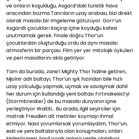
ve onların koşulduğu, Asgard’daki turistik hava
aracından bozma Tanrıların uzay arabası, bizi direkt
olarak masalsı bir imgeleme götürüyor. Gorr’un
Asgardlı çocukları kaçırıp içine koyduğu kafesi
unutmamak gerek. Finale doğru Thor’un
çocuklardan oluşturduğu ordu da aynı masalsı
atmosferin bir parçası. Film yer yer mitolojik öyküleri
ve peri masallarını akla getiriyor.
Tam da burada, Jane’i Mighty Thor haline getiren,
Mjolnir adlı baltayı; Thor’un ışık hızından bile hızlı
uzay yolculuğu yapmak, uçmak ve savaşmak dahil
her durum için kullandığı yeni baltası Fırtınakesici’yi
(Stormbreaker) de bu masalsı dünyanın içine
yerleştiriyor Waititi… Bu arada, ilgili seyirciler için
matrak Freudien alt metinler koymayı ihmal
etmiyor. Nasıl yorumlarsak yorumlayalım, Thor’un,
eski ve yeni baltalarıyla olan konuşmaları, onları
kişileştirmesi, hayli ironik anlara vesile olabiliyor.