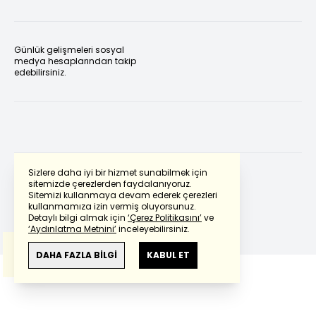
Günlük gelişmeleri sosyal
medya hesaplarından takip
edebilirsiniz.
Sizlere daha iyi bir hizmet sunabilmek için
sitemizde çerezlerden faydalanıyoruz.
Sitemizi kullanmaya devam ederek çerezleri
Powered by
Translate
kullanmamıza izin vermiş oluyorsunuz.
Detaylı bilgi almak için
‘Çerez Politikasını’
ve
‘Aydınlatma Metnini’
inceleyebilirsiniz.
Bu çeviride
Google Translete
kullanılmıştır.
Anlam ve çeviri hatalarından
haberturk.com
DAHA FAZLA BİLGİ
KABUL ET
sorumlu değildir.