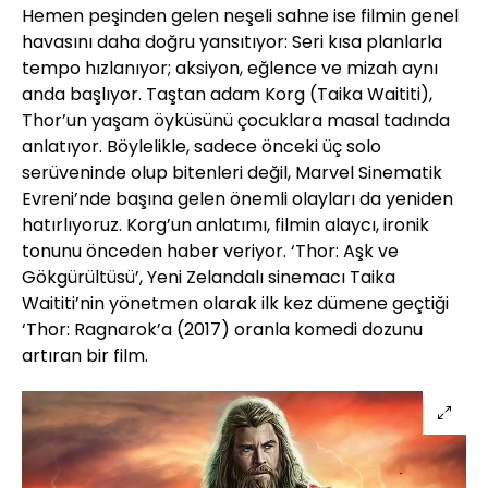
Hemen peşinden gelen neşeli sahne ise filmin genel
havasını daha doğru yansıtıyor: Seri kısa planlarla
tempo hızlanıyor; aksiyon, eğlence ve mizah aynı
anda başlıyor. Taştan adam Korg (Taika Waititi),
Thor’un yaşam öyküsünü çocuklara masal tadında
anlatıyor. Böylelikle, sadece önceki üç solo
serüveninde olup bitenleri değil, Marvel Sinematik
Evreni’nde başına gelen önemli olayları da yeniden
hatırlıyoruz. Korg’un anlatımı, filmin alaycı, ironik
tonunu önceden haber veriyor. ‘Thor: Aşk ve
Gökgürültüsü’, Yeni Zelandalı sinemacı Taika
Waititi’nin yönetmen olarak ilk kez dümene geçtiği
‘Thor: Ragnarok’a (2017) oranla komedi dozunu
artıran bir film.